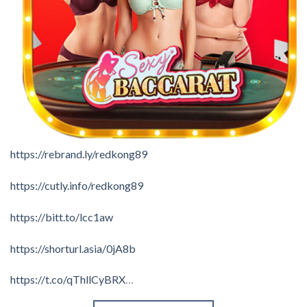
https://rebrand.ly/redkong89
https://cutly.info/redkong89
https://bitt.to/lcc1aw
https://shorturl.asia/0jA8b
https://t.co/qThllCyBRX
…