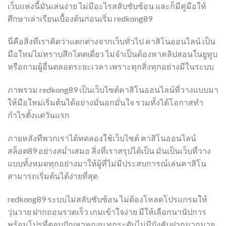
เว็บแห่งนี้มันเล่นง่าย ไม่มีอะไรสลับซับซ้อน และก็มีคู่มือให้
ศึกษาเล่าเรียนเบื้องต้นก่อนเริ่ม redkong89
นี่คือสิ่งที่เราคิดว่าแตกต่างจากเว็บทั่วไป คาสิโนออนไลน์ เป็น
มือใหม่ไม่ทราบสึกโดดเดี่ยว ไม่จำเป็นต้องหาคลิปสอนในยูทูบ
หรือถามผู้อื่นตลอดระยะเวลา เพราะทุกสิ่งทุกอย่างมีในระบบ
ภาพรวม redkong89 เป็นเว็บไซต์คาสิโนออนไลน์ที่วางแบบมา
ให้มือใหม่เริ่มต้นได้อย่างมั่นอกมั่นใจ รวมทั้งได้โอกาสทำ
กำไรตั้งแต่วันแรก
ภายหลังที่พวกเราได้ทดลองใช้เว็บไซต์ คาสิโนออนไลน์
สล็อต89 อย่างสม่ำเสมอ สิ่งที่เราสรุปได้เป็น มันเป็นเว็บที่วาง
แบบทั้งหมดทุกอย่างมาให้ผู้ที่ไม่มีประสบการณ์เล่นคาสิโน
สามารถเริ่มต้นได้ง่ายที่สุด
redkong89 ระบบไม่สลับซับซ้อน ไม่ต้องโหลดโปรแกรมให้
วุ่นวาย ฝากถอนรวดเร็ว เกมเข้าใจง่าย มีให้เลือกนานัปการ
พร้อมโปรที่ตอบปัญหาทุกงบ ทุกระดับไม่มีบังคับฝากมากมาย