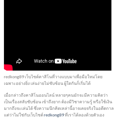
redkong89 เว็บไซต์คาสิโนที่วางแบบมาเพื่อมือใหม่โดย
เฉพาะอย่างยิ่ง เล่นง่ายไม่ซับซ้อน ผู้ใดกันก็เริ่มได้
เมื่อกล่าวถึงคาสิโนออนไลน์ หลายๆคนมักจะมีความคิดว่า
เป็นเรื่องสลับซับซ้อน เข้าถึงยาก ต้องมีวิชาความรู้ หรือใช้เงิน
มากถึงจะเล่นได้ ซึ่งความนึกคิดเหล่านี้อาจเคยจริงในอดีตกาล
แต่ว่าไม่ใช่กับเว็บไซต์
redkong89
ที่เราได้ลองด้วยตัวเอง