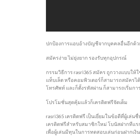
ปกป้องการแอบอ้างบัญชีจากบุคคลอื่นอีกด้ว
สมัครง่าย ไม่ยุ่งยาก รองรับทุกอุปกรณ์
กรรมวิธีการ rasri365 สมัคร ถูกวางแบบให้ใช้
แท็บเล็ต หรือคอมพิวเตอร์ก็สามารถสมัครได้โด
โทรศัพท์ และก็ตั้งรหัสผ่าน ก็สามารถเริ่มก
โปรโมชั่นสุดคุ้มแล้วก็เครดิตฟรีจัดเต็ม
rasri365 เครดิตฟรี เป็นเยี่ยมในข้อดีที่ผู้เล่น
เครดิตฟรีสำหรับสมาชิกใหม่ โบนัสฝากทีแ
เพื่อผู้เล่นมีทุนในการทดสอบเล่นก่อนฝากเงิน