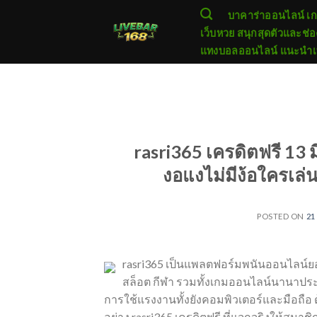
Skip
บาคาร่าออนไลน์ เ
to
เว็บหวย สนุกสุดตัวและช่อ
content
แทงบอลออนไลน์ แนะนำเท
rasri365 เครดิตฟรี 13 
งอแงไม่มีง้อใครเล่
POSTED ON
21
rasri365 เป็นแพลตฟอร์มพนันออนไลน์ยอด
สล็อต กีฬา รวมทั้งเกมออนไลน์นานาประ
การใช้แรงงานทั้งยังคอมพิวเตอร์และมือถือ ด้
อย่าง rasri365 เครดิตฟรี ที่แจกจริงให้สมาชิ