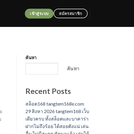
เข้าสู่ระบบ
สมัครสมาชิก
ค้นหา
ค้นหา
Recent Posts
สล็อต168 tangtem168e.com
29 สิงหา 2026 tangtem168 เว็บ
ด
เดียวครบ ทั้งสล็อตและบาคาร่า
บ
ฝากไม่ถึงร้อย ได้สอยตังแน่ เล่น
ลื่น ไม่มีสะดุด คัดมาแล้ว เล่นได้