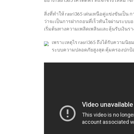
สิ่งที่ทำให้ rasri365 เด่นเหนือคู่แข่งขันเป็น
ว่าจะเป็นการฝากถอนที่เร็วทันใจผ่านระบบออโต
เริ่มต้นทางความเพลิดเพลินและลุ้นรับเงินราง
เพราะเหตุไร rasri365 ถึงได้รับความนิยม
ระบบความปลอดภัยสูงสุด คุ้มครองปกป้อ