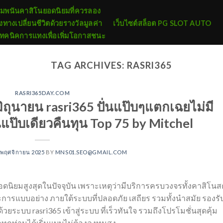
กมพนันคาสิโนยอดนิยมที่ควรลอง
งทางเปลี่ยนชีวิตด้วยรางวัลมูลค่า
เว็บไซต์สล็อต PG SLOT AUTO
คนิคการแทงเพื่อเพิ่มโอกาสชนะ
TAG ARCHIVES:
RASRI365
RASRI365DAY.COM
มิถุนายน rasri365 ปั่นแป๊บๆแตกเฉยไม่มี
นแป๊บเดียวคืนทุน Top 75 by Mitchel
 พฤศจิกายน 2025
BY
MNS01.SEO@GMAIL.COM
นิยมสูงสุดในปัจจุบัน เพราะเหตุว่ามีบริการครบวงจรทั้งคาสิโนส
การแบบอย่าง ภายใต้ระบบที่ปลอดภัย เสถียร รวมทั้งนำสมัย รองรั
วยระบบ rasri365 เข้าสู่ระบบ ที่เร็วทันใจ รวมถึงโปรโมชั่นสุดคุ้ม
กทุกท่านได้เริ่มแบบไม่ต้องลงทุนสูง