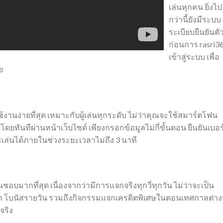
เล่นทุกคน ยิ่งไป
กว่านี้ยังมีระบบ
ระเบียบยืนยันต
ก่อนการ rasri3
เข้าสู่ระบบ เพื่อ
ย
งานง่ายที่สุด เหมาะกับผู้เล่นทุกระดับ ไม่ว่าคุณจะใช้สมาร์ตโฟน
ยทันทีผ่านหน้าเว็บไซต์ เพียงกรอกข้อมูลไม่กี่ขั้นตอน ยืนยันเบอร
ารเล่นได้ภายในช่วงระยะเวลาไม่ถึง 3 นาที
ชื่นชอบมากที่สุด เนื่องจากว่ามีการแจกจริงทุกวี่ทุกวัน ไม่ว่าจะเป็น
รก โบนัสรายวัน รวมถึงกิจกรรมแจกเครดิตพิเศษในตอนเทศกาลต่าง
จริง