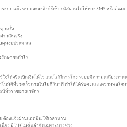
ข้าระบบ แล้วระบบจะส่งลิงก์รีเซ็ตรหัสผ่านไปให้ทาง SMS หรืออีเมล
ุกครั้ง
นฝากเงินจริง
ควบคุมงบประมาณ
ื่อรักษาผลกำไร
ที่ไว้ใจได้จริง เบิกเงินได้ไว และไม่มีการโกง ระบบมีความเสถียรภาพ
ัตโนมัติที่รวดเร็วภายในไม่กี่วินาที ทำให้ได้รับคะแนนความพอใจ
ไลน์ทั่วราชอาณาจักร
อย ต้องแจ้งผ่านแอดมิน ใช้เวลานาน
อเนื่อง มีโปรโมชั่นจำกัดเฉพาะบางช่วง