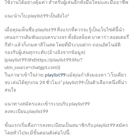
ใช้งานได้อย่างคุ้มค่า สำหรับผู้เล่นอีกทั้งมือใหม่และมืออาชีพ
แนะนำเว็บ playlist99 เป็นยังไง?
เมื่อคุณเห็นชื่อ playlist99 สิ่งแรกที่ควรจะรู้เป็นเว็บไซต์นี้นำ
เสนอการเดิมพันแบบครบวงจร ทั้งยังสล็อต บาคาร่า ลอตเตอรี่
กีฬา แล้วก็เกมคาสิโนสด โดยที่มีระบบฝาก-ถอนอัตโนมัติ
รองรับผู้เล่นทุกระดับ (อ้างอิงจากข้อมูล)
(playlist99.life(https://playlist99.life/?
utm_source=chatgpt.com))
ในภาษาเข้าใจง่าย:
playlist99
แม้คุณกำลังมองหา “เว็บเดียว
จบ เล่นได้ทุกเกม 24 ชั่วโมง” playlist99 เป็นตัวเลือกหนึ่งที่น่า
สนใจ
แนวทางสมัครและเข้าระบบกับ playlist99
ลงทะเบียน playlist99
ขั้นแรกเริ่มคือการลงทะเบียนเป็นสมาชิกกับ playlist99 สมัคร
โดยทั่วไปจะมีขั้นตอนดังต่อไปนี้: