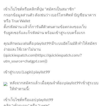
เข้าเว็บไซต์หรือคลิกที่ปุ่ม “สมัครเป็นสมาชิก”
กรอกข้อมูลส่วนตัว ดังเช่นว่า เบอร์โทรศัพท์ บัญชีธนาคาร
หรือ True Wallet
ตั้งรหัสผ่าน แล้วก็การันตีตัวตนตามข้อตกลงของเว็บ
รับยูสเซอร์และก็รหัสผ่าน พร้อมเข้าสู่ระบบครั้งแรก
คุณลักษณะเด่นคือ playlist99 มีระบบอัตโนมัติ ทำให้สมัคร
ง่ายและใช้เวลาไม่นาน
(quickiespatch.com(https://quickiespatch.com/?
utm_source=chatgpt.com))
เข้าสู่ระบบ (Login) playlist99
หลังจากสมัครแล้ว เมื่อคุณจำต้อง playlist99 เข้าสู่ระบบ
ให้ทำตามนี้:
เข้าเว็บไซต์หรือแอป playlist99
คลิก “เข้าระบบ” หรือ “Login”