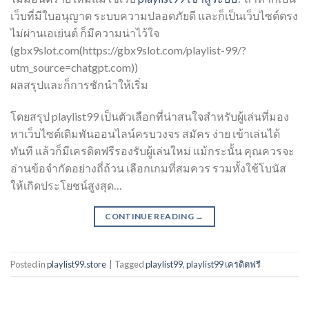
เว็บที่มีใบอนุญาต ระบบความปลอดภัยดี และก็เป็นเว็บไซต์ตรง
ไม่ผ่านเอเย่นต์ ก็มีความน่าไว้ใจ
(gbx9slot.com(https://gbx9slot.com/playlist-99/?
utm_source=chatgpt.com))
ผลสรุปและก็การชักนำให้เริ่ม
โดยสรุป playlist99 เป็นตัวเลือกที่น่าสนใจสำหรับผู้เล่นที่มอง
หาเว็บไซต์เดิมพันออนไลน์ครบวงจร สมัคร ง่าย เข้าเล่นได้
ทันที แล้วก็มีเครดิตฟรีรองรับผู้เล่นใหม่ แม้กระนั้น คุณควรจะ
อ่านข้อจำกัดอย่างถี่ถ้วน เลือกเกมที่สมควร รวมทั้งใช้โบนัส
ให้เกิดประโยชน์สูงสุด…
CONTINUE READING
→
Posted in
playlist99.store
|
Tagged
playlist99
,
playlist99 เครดิตฟรี