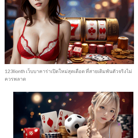
123lionth เว็บบาคาร่าเปิดใหม่สุดเดือด ที่สายเดิมพันตัวจริงไม่
ควรพลาด