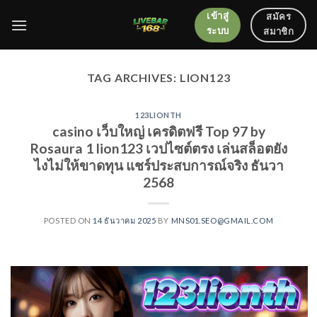
Skip
เข้าสู่
สมัคร
to
ระบบ
สมาชิก
content
TAG ARCHIVES:
LION123
123LIONTH
casino เว็บใหญ่ เครดิตฟรี Top 97 by
Rosaura 1 lion123 เวปไซต์ตรง เล่นสล็อตยัง
ไงไม่ให้ขาดทุน แชร์ประสบการณ์จริง ธันวา
2568
POSTED ON
14 ธันวาคม 2025
BY
MNS01.SEO@GMAIL.COM