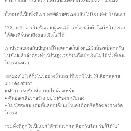
• ไม่จำกัดยอดถอนต่อวัน เล่นได้ขนาดไหนคัดออกได้หมด
ทั้งหมดนี้เป็นสิ่งที่เราเทสต์ด้วยตัวเองแล้ว ไม่ใช่แค่คำโฆษณา
123lionth โปรโมชั่นแบบผู้เล่นได้ประโยชน์จริง ไม่ใช่โปรลวง
ให้ติดเทิร์นจนถึงถอนเงินไม่ได้
เราประสบเจอกับปัญหานี้ในหลายเว็บlion123สล็อตเป็นกดรับ
โปรไปแล้วจำต้องทำเทิร์นสูงเวอร์จนถึงเบิกเงินไม่ได้ ทั้งที่เล่น
ได้จริง แต่ว่า
lion123 ไม่ได้ตั้งโปรอย่างนั้นเลย ที่นี่จะมีโปรให้เลือกหลาย
แบบ ดังเช่นว่า
• ฝากทีแรกรับเพิ่มแบบไม่ต้องเทิร์น
• คืนยอดเสียรายวันแบบไม่ต้องกดรับเอง
• โบนัสสะสมแต้มที่แลกเปลี่ยนเป็นเครดิตฟรีหรือของรางวัล
ได้จริง
รวมทั้งที่ถูกใจเป็นเขาให้พวกเรากดเลือกรับไหมรับก็ได้ ไม่