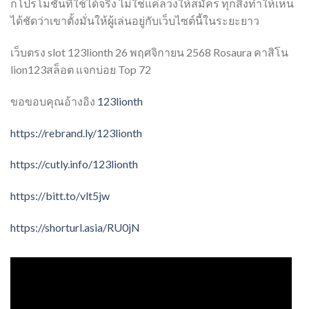
ก็โปรโมชั่นที่ใช้ได้จริง ไม่ใช่แค่ลวงให้สมัคร ทุกสิ่งทำให้เห็น
ได้ชัดว่าเขาตั้งมั่นให้ผู้เล่นอยู่กับเว็บไซต์นี้ในระยะยาว
เว็บตรง slot 123lionth 26 พฤศจิกายน 2568 Rosaura คาสิโน
lion123สล็อต แจกบ่อย Top 72
ขอขอบคุณอ้างอิง
123lionth
https://rebrand.ly/123lionth
https://cutly.info/123lionth
https://bitt.to/vlt5jw
https://shorturl.asia/RU0jN