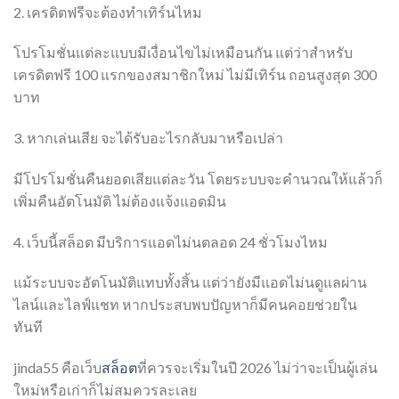
2. เครดิตฟรีจะต้องทำเทิร์นไหม
โปรโมชั่นแต่ละแบบมีเงื่อนไขไม่เหมือนกัน แต่ว่าสำหรับ
เครดิตฟรี 100 แรกของสมาชิกใหม่ ไม่มีเทิร์น ถอนสูงสุด 300
บาท
3. หากเล่นเสีย จะได้รับอะไรกลับมาหรือเปล่า
มีโปรโมชั่นคืนยอดเสียแต่ละวัน โดยระบบจะคำนวณให้แล้วก็
เพิ่มคืนอัตโนมัติ ไม่ต้องแจ้งแอดมิน
4. เว็บนี้สล็อต มีบริการแอดไม่นตลอด 24 ชั่วโมงไหม
แม้ระบบจะอัตโนมัติแทบทั้งสิ้น แต่ว่ายังมีแอดไม่นดูแลผ่าน
ไลน์และไลฟ์แชท หากประสบพบปัญหาก็มีคนคอยช่วยใน
ทันที
jinda55 คือเว็บ
สล็อต
ที่ควรจะเริ่มในปี 2026 ไม่ว่าจะเป็นผู้เล่น
ใหม่หรือเก่าก็ไม่สมควรละเลย