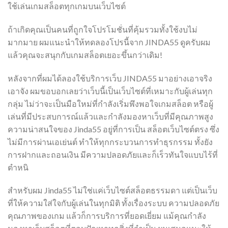
ใช้เล่นเกมสล็อตทุกเกมบนเว็บไซต์
ถ้าเกิดคุณเป็นคนที่ถูกใจโปรโมชั่นที่คุ้มรวมทั้งใช้งบไม่
มากมาย ผมแนะนำให้ทดลองโปรนี้จาก JINDA55 ดูครับผม
แล้วคุณจะสนุกกับเกมสล็อตเยอะขึ้นกว่าเดิม!
หลังจากที่ผมได้ลองใช้บริการเว็บ JINDA55 มาอย่างเอาจริง
เอาจัง ผมขอบอกเลยว่าเว็บนี้เป็นเว็บไซต์ที่เหมาะกับผู้เล่นทุก
กลุ่ม ไม่ว่าจะเป็นมือใหม่ที่กำลังเริ่มพึงพอใจเกมสล็อต หรือผู้
เล่นที่มีประสบการณ์แล้วและกำลังมองหาเว็บที่มีคุณภาพสูง
ความน่าสนใจของ Jinda55 อยู่ที่การเป็น สล็อตเว็บไซต์ตรง ซึ่ง
ไม่มีการผ่านเอเย่นต์ ทำให้ทุกกระบวนการทำธุรกรรม ทั้งยัง
การฝากและถอนเงิน มีความปลอดภัยและก็เร็วทันใจแบบไร้ที่
ตำหนิ
สำหรับผม Jinda55 ไม่ใช่แค่เว็บไซต์สล็อตธรรมดา แต่เป็นเว็บ
ที่ให้ความใส่ใจกับผู้เล่นในทุกมิติ ทั้งเรื่องระบบ ความปลอดภัย
คุณภาพของเกม แล้วก็การบริการที่ยอดเยี่ยม แม้คุณกำลัง