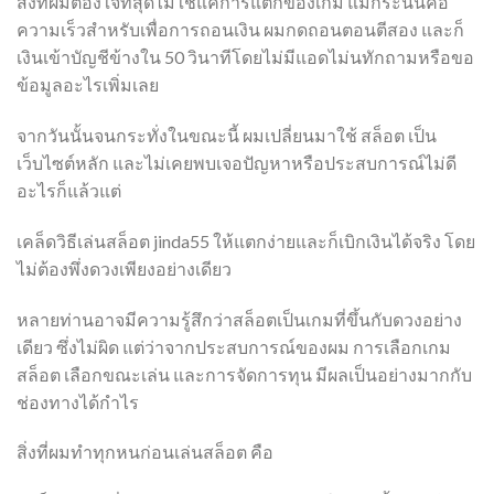
สิ่งที่ผมต้องใจที่สุดไม่ใช่แค่การแตกของเกม แม้กระนั้นคือ
ความเร็วสำหรับเพื่อการถอนเงิน ผมกดถอนตอนตีสอง และก็
เงินเข้าบัญชีข้างใน 50 วินาทีโดยไม่มีแอดไม่นทักถามหรือขอ
ข้อมูลอะไรเพิ่มเลย
จากวันนั้นจนกระทั่งในขณะนี้ ผมเปลี่ยนมาใช้ สล็อต เป็น
เว็บไซต์หลัก และไม่เคยพบเจอปัญหาหรือประสบการณ์ไม่ดี
อะไรก็แล้วแต่
เคล็ดวิธีเล่นสล็อต jinda55 ให้แตกง่ายและก็เบิกเงินได้จริง โดย
ไม่ต้องพึ่งดวงเพียงอย่างเดียว
หลายท่านอาจมีความรู้สึกว่าสล็อตเป็นเกมที่ขึ้นกับดวงอย่าง
เดียว ซึ่งไม่ผิด แต่ว่าจากประสบการณ์ของผม การเลือกเกม
สล็อต เลือกขณะเล่น และการจัดการทุน มีผลเป็นอย่างมากกับ
ช่องทางได้กำไร
สิ่งที่ผมทำทุกหนก่อนเล่นสล็อต คือ