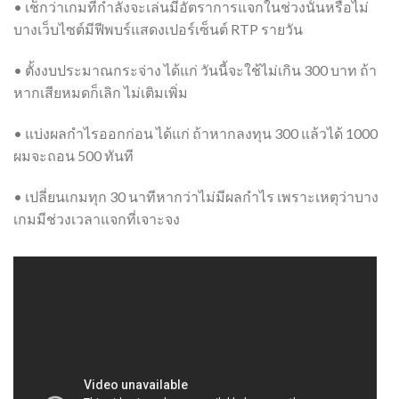
• เช็กว่าเกมที่กำลังจะเล่นมีอัตราการแจกในช่วงนั้นหรือไม่
บางเว็บไซต์มีฟีพบร์แสดงเปอร์เซ็นต์ RTP รายวัน
• ตั้งงบประมาณกระจ่าง ได้แก่ วันนี้จะใช้ไม่เกิน 300 บาท ถ้า
หากเสียหมดก็เลิก ไม่เติมเพิ่ม
• แบ่งผลกำไรออกก่อน ได้แก่ ถ้าหากลงทุน 300 แล้วได้ 1000
ผมจะถอน 500 ทันที
• เปลี่ยนเกมทุก 30 นาทีหากว่าไม่มีผลกำไร เพราะเหตุว่าบาง
เกมมีช่วงเวลาแจกที่เจาะจง