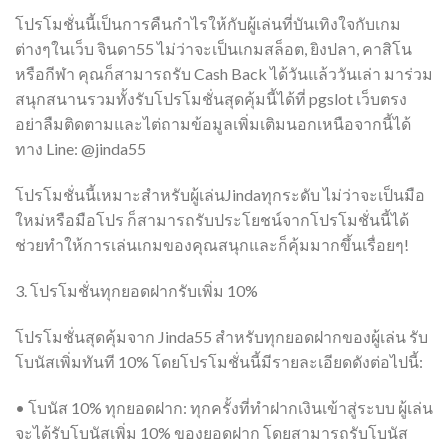
โปรโมชั่นนี้เป็นการคืนกำไรให้กับผู้เล่นที่บันเทิงใจกับเกม
ต่างๆในเว็บ จินดา55 ไม่ว่าจะเป็นเกมสล็อต, ยิงปลา, คาสิโน
หรือกีฬา คุณก็สามารถรับ Cash Back ได้วันแล้ววันเล่า มาร่วม
สนุกสนานรวมทั้งรับโปรโมชั่นสุดคุ้มนี้ได้ที่ pgslot เว็บตรง
อย่าลืมติดตามและไต่ถามข้อมูลเพิ่มเติมนอกเหนือจากนี้ได้
ทาง Line: @jinda55
โปรโมชั่นนี้เหมาะสำหรับผู้เล่นJindaทุกระดับ ไม่ว่าจะเป็นมือ
ใหม่หรือมือโปร ก็สามารถรับประโยชน์จากโปรโมชั่นนี้ได้
ช่วยทำให้การเล่นเกมของคุณสนุกและก็คุ้มมากขึ้นเรื่อยๆ!
3. โปรโมชั่นทุกยอดฝากรับเพิ่ม 10%
โปรโมชั่นสุดคุ้มจาก Jinda55 สำหรับทุกยอดฝากของผู้เล่น รับ
โบนัสเพิ่มทันที 10% โดยโปรโมชั่นนี้มีรายละเอียดดังต่อไปนี้:
• โบนัส 10% ทุกยอดฝาก: ทุกครั้งที่ทำฝากเงินเข้าสู่ระบบ ผู้เล่น
จะได้รับโบนัสเพิ่ม 10% ของยอดฝาก โดยสามารถรับโบนัส