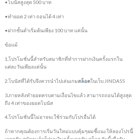
•โบนัสสูงสุด 500 บาท
•ทำยอด 2 เท่า ถอนได้ 4 เท่า
•ฝากขั้นต่ำเริ่มต้นเพียง 100 บาท แค่นั้น
ข้อแม้
1.โปรโมชั่นนี้สำหรับสมาชิกที่ทำการฝากเงินครั้งแรกใน
แต่ละวันเพียงแค่นั้น
2.โบนัสที่ได้รับจึงควรนำไปเล่นเกม
สล็อต
ในเว็บ JINDA55
3.ภายหลังทำยอดครบตามเงื่อนไขแล้ว สามารถถอนได้สูงสุด
ถึง 4 เท่าของยอดโบนัส
4.โปรโมชั่นนี้ไม่อาจจะใช้ร่วมกับโปรอื่นได้
ถ้าหากคุณต้องการเริ่มวันใหม่แบบคุ้มๆผมชี้แนะให้ลองโปรนี้
เลยครับ สมัครแล้วก็ฝากเงินครั้งแรกกับ สล็อต วันนี้เพื่อรับ