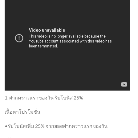
1. ฝากคราวแรกของวัน รับโบนัส 25%
เนื้อหาโปรโมชั่น
•รับโบนัสเพิ่ม 25% จากยอดฝากคราวแรกของวัน