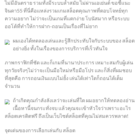
ไม่มีอันตราย รวมทั้งมีระบบล้ำสมัย ไม่ผ่านเอเย่นต์ ขอชี้แนะ
จินดา55 ที่นี่คือแหล่งรวมเกมสล็อตคุณภาพที่ตอบโจทย์ทุก
ความอยาก ไม่ว่าจะเป็นเกมที่แตกง่าย โบนัสมาก หรือระบบ
ออโต้ที่ทำให้การฝาก-ถอนเป็นเรื่องที่ไม่ยาก
ผมเองได้ทดลองเล่นและรู้สึกประทับใจกับระบบของ สล็อต
อย่างยิ่ง ทั้งในเรื่องของการบริการที่เร็วทันใจ
ภาพกราฟิกที่ชัด และก็เกมที่นานาประการ เหมาะสมกับผู้เล่น
ทุกวัยจริงๆไม่ว่าจะเป็นมือใหม่หรือมือโปร และก็สิ่งที่ผมชอบ
ที่สุดคือ การถอนเงินแบบไม่ยั้ง เล่นได้เท่าใดก็ถอนได้เต็ม
จำนวน
ถ้าเกิดคุณกำลังลังเลว่าจะเล่นที่ใด ผมอยากให้ทดลองอ่าน
เนื้อหานี้จนกระทั่งจบ แล้วคุณจะเข้าหัวใจว่าเพราะอะไร
สล็อตเครดิตฟรี ถึงเป็นเว็บไซต์สล็อตที่คุณไม่สมควรพลาด!
จุดเด่นของการเลือกเล่นกับ สล็อต