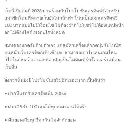
เว็บนี้เปิดต้นปี 2026 มาพร้อมกับโปรโมชั่นเครดิตฟรีสำหรับ
สมาชิกใหม่ที่หลายเว็บยังไม่กล้าทำ โน่นเป็นแจกเครดิตฟรี
100 บาทแบบไม่มีเงื่อนไข ไม่ต้องฝาก ไม่แชร์ ไม่ต้องแคปหน้า
จอ ไม่ต้องไลค์เพจอะไรทั้งหมด
ผมทดลองกดรับด้วยตัวเอง แค่สมัครเสร็จแล้วกดปุ่มรับโบนัส
บนหน้าเว็บ เครดิตก็เด้งเข้าเลย สามารถเอาไปเล่นเกมไหน
ก็ได้ในเว็บสล็อต และที่สำคัญเป็น ไม่ติดเทิร์นโอเวอร์ เสมือน
เว็บอื่น
ยิ่งกว่านั้นยังมีโปรโมชั่นเสริมอีกเยอะมาก เป็นต้นว่า
• ฝากทีแรกรับเครดิตเพิ่ม 200%
• ฝาก 29 รับ 100 เล่นได้ทุกเกม ถอนได้จริง
• คืนยอดเสียทุกวี่ทุกวัน ไม่จำกัดยอด