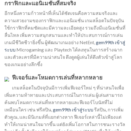
กราฟิกและแอนิเมชั่นที่สมจริง
อีกหนึ่งความก้าวหน้าที่เห็นได้ชัดเจนคือความสมจริงและ
ความสวยงามของกราฟิกและแอนิเมชั่น เกมสล็อตในปัจจุบัน
ใช้กราฟิกที่คมชัดและมีความละเอียดสูง รวมถึงมีแอนิเมชั่นที่
ลื่นไหล เพิ่มความสนุกสนานและทำให้ประสบการณ์การเล่น
เกมมีชีวิตชีวายิ่งขึ้น ผู้พัฒนาเกมอย่าง NetEnt,
gem99th เข้าสู่
ระบบ
Microgaming และ Playtech ได้ลงทุนในการสร้างฉาก
และตัวละครที่มีความน่าสนใจ ดึงดูดผู้เล่นให้ดึงตัวเข้าสู่โลก
ของเกมอย่างลึกซึ้ง
ฟีเจอร์และโหมดการเล่นที่หลากหลาย
เกมสล็อตในปัจจุบันมีการเพิ่มฟีเจอร์ใหม่ ๆ ที่น่าสนใจเพื่อ
เพิ่มความท้าทายและประสบการณ์ในการเล่น ผู้เล่นสามารถ
ค้นพบโหมดการเล่นที่หลากหลายและฟีเจอร์โบนัสที่ไม่
เหมือนใคร เช่น ฟรีสปิน,
gem99th เข้าสู่ระบบ
รีสปิน, การเพิ่ม
ตัวคูณ, และมินิเกมส์ที่แยกต่างหาก ฟีเจอร์เหล่านี้ไม่เพียงแต่
ทำให้เกมน่าสนใจมากขึ้น แต่ยังเพิ่มโอกาสในการชนะรางวัล