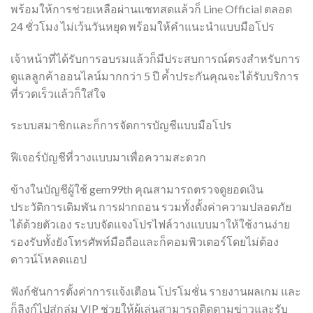
พร้อมให้การช่วยเหลือผ่านแชทสดแล้วก็ Line Official ตลอด
24 ชั่วโมง ไม่เว้นวันหยุด พร้อมให้คำแนะนำแบบมือโปร
เจ้าหน้าที่ได้รับการอบรมแล้วก็มีประสบการณ์ตรงสำหรับการ
ดูแลลูกค้าออนไลน์มากกว่า 5 ปี ค้ำประกันคุณจะได้รับบริการ
ที่รวดเร็วแล้วก็ใส่ใจ
ระบบสมาชิกและก็การจัดการบัญชีแบบมือโปร
ฟีเจอร์บัญชีที่วางแบบมาเพื่อความสะดวก
ข้างในบัญชีผู้ใช้ gem99th คุณสามารถตรวจดูยอดเงิน
ประวัติการเดิมพัน การฝากถอน รวมทั้งตั้งค่าความปลอดภัย
ได้ด้วยตัวเอง ระบบจัดแจงโปรไฟล์วางแบบมาให้ใช้งานง่าย
รองรับทั้งยังโทรศัพท์มือถือและก็คอมพิวเตอร์โดยไม่ต้อง
ดาวน์โหลดแอป
ฟังก์ชันการตั้งค่าการแจ้งเตือน โปรโมชั่น รายงานผลเกม และ
ก็ลิงก์ไปสู่กลุ่ม VIP ช่วยให้ผู้เล่นสามารถติดตามข่าวและรับ