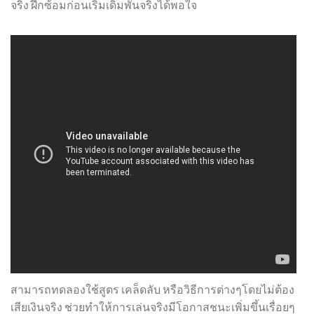
จริง ฝึกซ้อมก่อนเริ่มเดิมพันจริงได้พอใจ
สามารถทดลองใช้สูตร เคล็ดลับ หรือวิธีการต่างๆโดยไม่ต้อง
เสียเงินจริง ช่วยทำให้การเล่นจริงมีโอกาสชนะเพิ่มขึ้นเรื่อยๆ