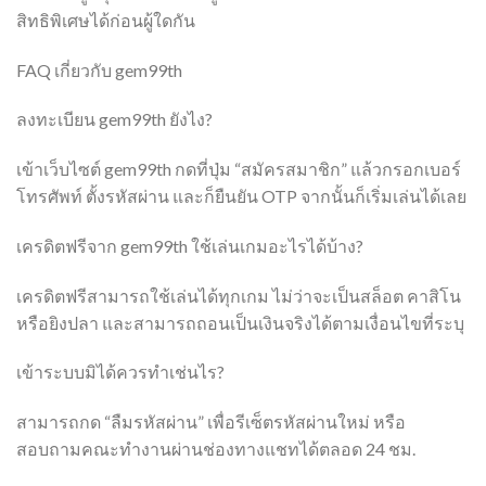
สิทธิพิเศษได้ก่อนผู้ใดกัน
FAQ เกี่ยวกับ gem99th
ลงทะเบียน gem99th ยังไง?
เข้าเว็บไซต์ gem99th กดที่ปุ่ม “สมัครสมาชิก” แล้วกรอกเบอร์
โทรศัพท์ ตั้งรหัสผ่าน และก็ยืนยัน OTP จากนั้นก็เริ่มเล่นได้เลย
เครดิตฟรีจาก gem99th ใช้เล่นเกมอะไรได้บ้าง?
เครดิตฟรีสามารถใช้เล่นได้ทุกเกม ไม่ว่าจะเป็นสล็อต คาสิโน
หรือยิงปลา และสามารถถอนเป็นเงินจริงได้ตามเงื่อนไขที่ระบุ
เข้าระบบมิได้ควรทำเช่นไร?
สามารถกด “ลืมรหัสผ่าน” เพื่อรีเซ็ตรหัสผ่านใหม่ หรือ
สอบถามคณะทำงานผ่านช่องทางแชทได้ตลอด 24 ชม.