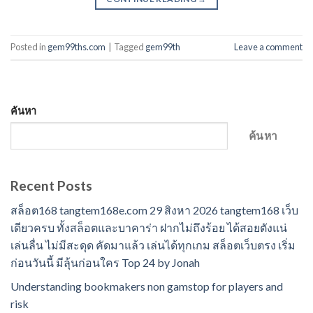
Posted in
gem99ths.com
|
Tagged
gem99th
Leave a comment
ค้นหา
ค้นหา
Recent Posts
สล็อต168 tangtem168e.com 29 สิงหา 2026 tangtem168 เว็บ
เดียวครบ ทั้งสล็อตและบาคาร่า ฝากไม่ถึงร้อย ได้สอยตังแน่
เล่นลื่น ไม่มีสะดุด คัดมาแล้ว เล่นได้ทุกเกม สล็อตเว็บตรง เริ่ม
ก่อนวันนี้ มีลุ้นก่อนใคร Top 24 by Jonah
Understanding bookmakers non gamstop for players and
risk