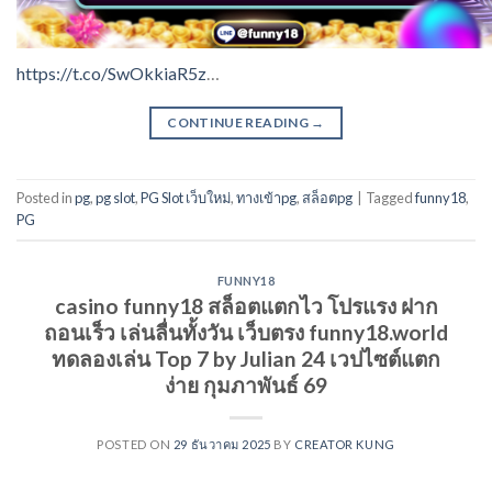
https://t.co/SwOkkiaR5z
…
CONTINUE READING
→
Posted in
pg
,
pg slot
,
PG Slot เว็บใหม่
,
ทางเข้าpg
,
สล็อตpg
|
Tagged
funny18
,
PG
FUNNY18
casino funny18 สล็อตแตกไว โปรแรง ฝาก
ถอนเร็ว เล่นลื่นทั้งวัน เว็บตรง funny18.world
ทดลองเล่น Top 7 by Julian 24 เวปไซต์แตก
ง่าย กุมภาพันธ์ 69
POSTED ON
29 ธันวาคม 2025
BY
CREATOR KUNG