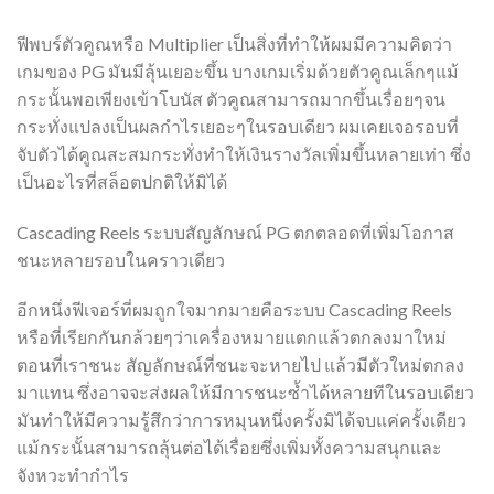
ฟีพบร์ตัวคูณหรือ Multiplier เป็นสิ่งที่ทำให้ผมมีความคิดว่า
เกมของ PG มันมีลุ้นเยอะขึ้น บางเกมเริ่มด้วยตัวคูณเล็กๆแม้
กระนั้นพอเพียงเข้าโบนัส ตัวคูณสามารถมากขึ้นเรื่อยๆจน
กระทั่งแปลงเป็นผลกำไรเยอะๆในรอบเดียว ผมเคยเจอรอบที่
จับตัวได้คูณสะสมกระทั่งทำให้เงินรางวัลเพิ่มขึ้นหลายเท่า ซึ่ง
เป็นอะไรที่สล็อตปกติให้มิได้
Cascading Reels ระบบสัญลักษณ์ PG ตกตลอดที่เพิ่มโอกาส
ชนะหลายรอบในคราวเดียว
อีกหนึ่งฟีเจอร์ที่ผมถูกใจมากมายคือระบบ Cascading Reels
หรือที่เรียกกันกล้วยๆว่าเครื่องหมายแตกแล้วตกลงมาใหม่
ตอนที่เราชนะ สัญลักษณ์ที่ชนะจะหายไป แล้วมีตัวใหม่ตกลง
มาแทน ซึ่งอาจจะส่งผลให้มีการชนะซ้ำได้หลายทีในรอบเดียว
มันทำให้มีความรู้สึกว่าการหมุนหนึ่งครั้งมิได้จบแค่ครั้งเดียว
แม้กระนั้นสามารถลุ้นต่อได้เรื่อยซึ่งเพิ่มทั้งความสนุกและ
จังหวะทำกำไร