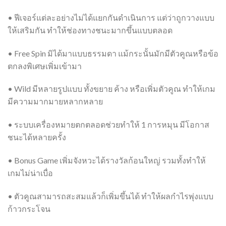
• ฟีเจอร์แต่ละอย่างไม่ได้แยกกันดำเนินการ แต่ว่าถูกวางแบบ
ให้เสริมกัน ทำให้ช่องทางชนะมากขึ้นแบบตลอด
• Free Spin มิได้มาแบบธรรมดา แม้กระนั้นมักมีตัวคูณหรือข้อ
ตกลงพิเศษเพิ่มเข้ามา
• Wild มีหลายรูปแบบ ทั้งขยาย ค้าง หรือเพิ่มตัวคูณ ทำให้เกม
มีความมากมายหลากหลาย
• ระบบเครื่องหมายตกตลอดช่วยทำให้ 1 การหมุน มีโอกาส
ชนะได้หลายครั้ง
• Bonus Game เพิ่มจังหวะได้รางวัลก้อนใหญ่ รวมทั้งทำให้
เกมไม่น่าเบื่อ
• ตัวคูณสามารถสะสมแล้วก็เพิ่มขึ้นได้ ทำให้ผลกำไรพุ่งแบบ
ก้าวกระโจน