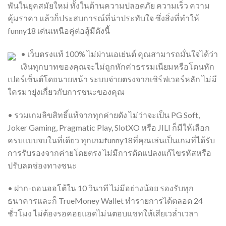
พันในยุคสมัยใหม่ ทั้งในด้านความปลอดภัย ความเร็ว ความ
คุ้มราคา แล้วก็ประสบการณ์ที่น่าประทับใจ ซึ่งสิ่งที่ทำให้
funny18 เด่นเหนือคู่ต่อสู้มีดังนี้
• เว็บตรงแท้ 100% ไม่ผ่านเอเย่นต์ คุณสามารถมั่นใจได้ว่า
เงินทุกบาทของคุณจะไม่ถูกหักค่าธรรมเนียมหรือโดนหัก
เปอร์เซ็นต์โดยนายหน้า ระบบจ่ายตรงจากเซิร์ฟเวอร์หลัก ไม่มี
ใครมายุ่งเกี่ยวกับการชนะของคุณ
• รวมเกมลิขสิทธิ์แท้จากทุกค่ายดัง ไม่ว่าจะเป็น PG Soft,
Joker Gaming, Pragmatic Play, SlotXO หรือ JILI ก็มีให้เลือก
ครบแบบจบในที่เดียว ทุกเกมfunny18ที่คุณเล่นเป็นเกมที่ได้รับ
การรับรองจากค่ายโดยตรง ไม่มีการดัดแปลงแก้ไขรหัสหรือ
ปรับลดช่องทางชนะ
• ฝาก-ถอนออโต้ใน 10 วินาที ไม่มีอย่างน้อย รองรับทุก
ธนาคารและก็ TrueMoney Wallet ทำรายการได้ตลอด 24
ชั่วโมง ไม่ต้องรอคอยแอดไม่นตอบแชทให้เสียเวล่ำเวลา