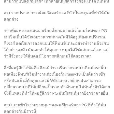
สามารถแปลงเกมเล็กๆให้กลายเป็นผลกำไรก้อนโตได้ในทันที
สรุปจากประสบการณ์ผม ฟีเจอร์ของ PG เป็นเหตุผลที่ทำให้มัน
แตกต่าง
จากที่ผมทดลองเล่นมาเรื่อยทั้งเกมเก่าแล้วก็เกมใหม่ของ PG
ผมเริ่มเห็นได้ชัดเลยว่าความต่างมันมิได้อยู่เพียงแค่ปริมาณ
ฟีเจอร์ แต่เป็นการออกแบบให้ฟีพบร์แต่ละอย่างทำงานด้วยกัน
ได้อย่างลงตัว มันเลยทำให้ทุกการหมุนไม่ใช่แค่กดแล้วจบ แต่
ว่ามีจังหวะให้ลุ้นต่อ มีโอกาสพลิกเกมได้ตลอดเวลา
สิ่งที่ผมรู้สึกได้ชัดคือ ถึงแม้ว่าจะเริ่มจากรอบปกติ แม้กระนั้น
พอเพียงฟีพบร์เริ่มทำงานต่อเนื่องกัน funny18 เป็นต้นว่า เข้า
ฟรีสปินแล้วมีตัวคูณ แล้วมี Wild มาช่วยอีกที มันสามารถ
เปลี่ยนรอบปกติให้เปลี่ยนเป็นรอบทำเงินแบบไม่ทันตั้งตัวได้เลย
ซึ่งนี้แหละที่ทำให้ผมรู้สึกว่า PG มันมีเสน่ห์มากยิ่งกว่าค่ายอื่น
สรุปแบบเข้าใจง่ายจากมุมของผม ฟีเจอร์ของ PG ที่ทำให้มัน
แตกต่างกันมีราวนี้