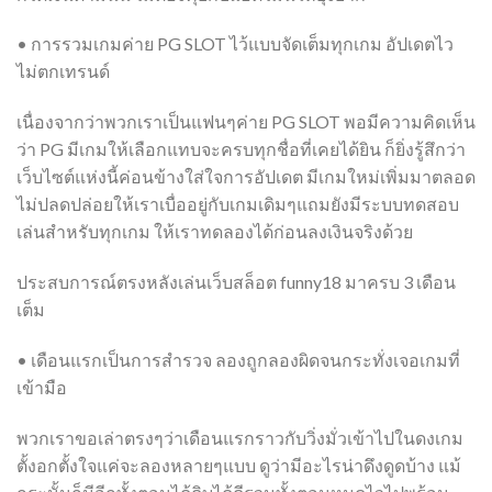
• การรวมเกมค่าย PG SLOT ไว้แบบจัดเต็มทุกเกม อัปเดตไว
ไม่ตกเทรนด์
เนื่องจากว่าพวกเราเป็นแฟนๆค่าย PG SLOT พอมีความคิดเห็น
ว่า PG มีเกมให้เลือกแทบจะครบทุกชื่อที่เคยได้ยิน ก็ยิ่งรู้สึกว่า
เว็บไซต์แห่งนี้ค่อนข้างใส่ใจการอัปเดต มีเกมใหม่เพิ่มมาตลอด
ไม่ปลดปล่อยให้เราเบื่ออยู่กับเกมเดิมๆแถมยังมีระบบทดสอบ
เล่นสำหรับทุกเกม ให้เราทดลองได้ก่อนลงเงินจริงด้วย
ประสบการณ์ตรงหลังเล่นเว็บสล็อต funny18 มาครบ 3 เดือน
เต็ม
• เดือนแรกเป็นการสำรวจ ลองถูกลองผิดจนกระทั่งเจอเกมที่
เข้ามือ
พวกเราขอเล่าตรงๆว่าเดือนแรกราวกับวิ่งมั่วเข้าไปในดงเกม
ตั้งอกตั้งใจแค่จะลองหลายๆแบบ ดูว่ามีอะไรน่าดึงดูดบ้าง แม้