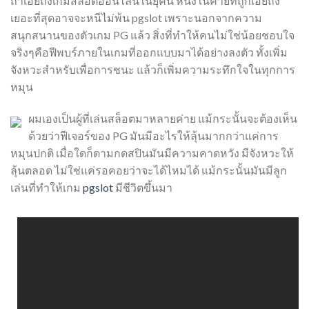
ถ้าเอ๋ยถึงเกมสล็อตออนไลน์ในยุคนี้ หนึ่งในค่ายที่ถูกเอ่ยถึง
เยอะที่สุดอาจจะหนีไม่พ้น pgslot เพราะนอกจากความ
สนุกสนานของตัวเกม PG แล้ว สิ่งที่ทำให้คนไม่ใช่น้อยชอบใจ
จริงๆคือฟีพบร์ภายในเกมที่ออกแบบมาได้อย่างลงตัว ทั้งเพิ่ม
จังหวะสำหรับเพื่อการชนะ แล้วก็เพิ่มความระทึกใจในทุกการ
หมุน
ผมเองเป็นผู้ที่เล่นสล็อตมาหลายค่าย แม้กระนั้นจะต้องเห็น
ด้วยว่าฟีเจอร์ของ PG มันมีอะไรให้ลุ้นมากกว่าแค่การ
หมุนปกติ เมื่อใดก็ตามกดสปินมันมีความคาดหวัง มีจังหวะให้
ลุ้นตลอด ไม่ใช่แค่รอคอยว่าจะได้ไหมได้ แม้กระนั้นมันมีลูก
เล่นที่ทำให้เกม
pgslot
มีชีวิตขึ้นมา