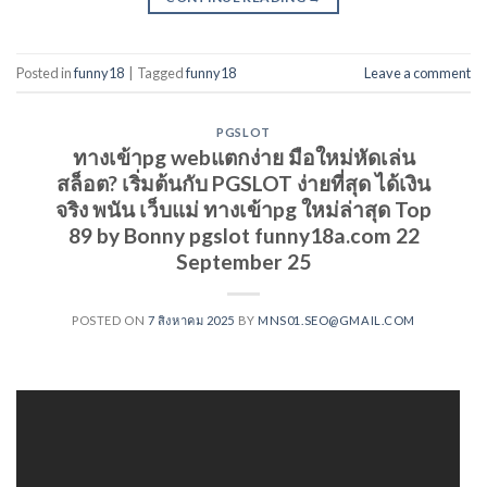
Posted in
funny18
|
Tagged
funny18
Leave a comment
PGSLOT
ทางเข้าpg webแตกง่าย มือใหม่หัดเล่น
สล็อต? เริ่มต้นกับ PGSLOT ง่ายที่สุด ได้เงิน
จริง พนัน เว็บแม่ ทางเข้าpg ใหม่ล่าสุด Top
89 by Bonny pgslot funny18a.com 22
September 25
POSTED ON
7 สิงหาคม 2025
BY
MNS01.SEO@GMAIL.COM