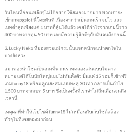
วันไหนที่อ่อนเพลียๆไม่ได้อยากใช้สมองมากมาย พวกเราจะ
เข้าเกมpgslot นี้โดยทันที เนื่องจากว่าเป็นเกมเร็ว จบไว และ
เบทต่ำสุดเพียงแค่ 1 บาทก็ลุ้นได้แล้ว เคยได้กำไรจากเกมนี้ราว
400 บาทจากทุน 50 บาท เลยมีความรู้สึกดีๆกับมันจนถึงตอนนี้
3. Lucky Neko ที่มองสวยแม้กระนั้นแจกหนักจนน่าตกใจใน
บางจังหวะ
แมวทองนำโชคเป็นเกมที่พวกเราทดลองเล่นแบบไม่คาด
หมาย แต่ได้โบนัสใหญ่แบบไม่ทันตั้งตัว ปั่นแค่ 15 รอบก็เข้าฟรี
เกมfunny18 พร้อมคูณสะสมแบบทะลุ 30 เท่า กลายเป็นกำไร
1,500 บาทจากเบท 5 บาท ซึ่งเป็นครั้งที่เราจำไม่ลืมเลือนจนถึง
เวลานี้
เหตุผลที่ทำให้เว็บไซต์ funny18 ไม่เหมือนกับเว็บไซต์สล็อต
ทั่วๆไปที่เคยลองมาก่อน