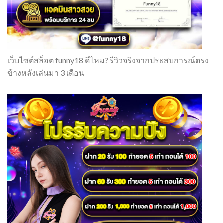
เว็บไซต์สล็อต funny18 ดีไหม? รีวิวจริงจากประสบการณ์ตรง
ข้างหลังเล่นมา 3 เดือน