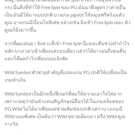
กระนั้นสิ่งที่ทำให้ Free Spin ของ PG มันน่าดึงดูดกว่าค่ายอื่น
เป็น มันมิได้มาแบบปกติ บางเกม pgslot ให้หมุนฟรีพร้อมตัว
คูณ บางเกมมีเงื่อนไขพิเศษ อย่างเช่น ยิ่งเข้า Free Spin เยอะ ตัว
คูณก็ยิ่งมากขึ้น
จากที่ผมเล่นมา จังหวะที่เข้า Free Spin นี่แหละคือช่วงทำกำไร
หลัก บางเวลาเข้าเพียงแค่รอบเดียว แต่ว่าได้ยาวจนถึงทุนคืน
และก็มีผลกำไรเพิ่มแบบแจ้งชัด
Wild Symbol ตัวช่วยสำคัญที่แปลงเกม PG ปกติให้เปลี่ยนเป็น
เกมทำเงิน
Wild Symbol เป็นอีกหนึ่งฟีเจอร์ที่ผมให้ความเอาใจใส่มาก
เพราะเหตุว่ามันทำแทนสัญลักษณ์อื่นๆได้ ในเกมสล็อตของ
PG Wild ไม่ได้มาเพียงแค่ช่วยเติมช่องปกติ แต่ว่าบางเกมมี
Wild แบบพิเศษ เป็นต้นว่า Wild ขยายเต็มแถว หรือ Wild คูณ
รางวัล