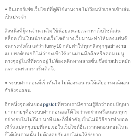
• อินเตอร์เฟซเว็บไซต์ที่ดูดีใช้งานง่าย ไม่เวียนหัวเวลาเข้าเล่น
เป็นประจำ
สิ่งหนึ่งที่ผู้คนจำนวนไม่ใช้น้อยละเลยเวลาหาเว็บไซต์เล่น
สล็อต เป็นใบหน้าของเว็บไซต์ บางเว็บมานะทำให้มองแฟนซี
จนกระทั่งล้น แต่ว่า funny18 กลับทำให้ทุกๆสิ่งทุกๆอย่างง่าย
แบบพอดิบพอดี ไม่ว่าจะเข้าใช้งานผ่านมือถือหรือคอม เมนู
ต่างๆอยู่ในที่ที่ควรอยู่ ไม่ต้องคลิกหาหลายขั้น ซึ่งช่วยประหยัด
เวลาจนพวกเราเริ่มติดใจ
• ระบบฝากถอนที่เร็วทันใจ ไม่ต้องรอนานให้เสียอารมณ์ตอน
กำลังจะถอน
อีกหนึ่งจุดเด่นของ
pgslot
ที่พวกเรามีความรู้สึกว่าตอบปัญหา
มากมายๆคือระบบฝากถอนออโต้ ไม่ว่าจะฝากหรือถอน ทุกๆ
อย่างจบในไม่ถึง 1 นาที และก็ที่สำคัญเป็นไม่มีวิธีการทำยอด
เทิร์นแปลกๆแบบที่เคยเจอในเว็บไซต์อื่น เรากดถอนตอนไหน
ก็ได้เงินตามนั้น ไม่ต้องคุยกับแอดไม่นให้ยุ่งยาก