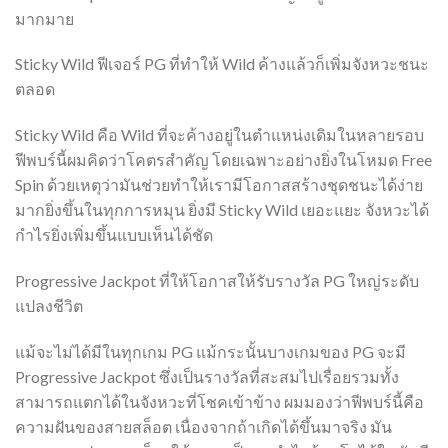
มากมาย
Sticky Wild ฟีเจอร์ PG ที่ทำให้ Wild ค้างแล้วก็เพิ่มจังหวะชนะ
ตลอด
Sticky Wild คือ Wild ที่จะค้างอยู่ในตำแหน่งเดิมในหลายรอบ
ฟีพบร์นี้ผมคิดว่าโคตรสำคัญ โดยเฉพาะอย่างยิ่งในโหมด Free
Spin ด้วยเหตุว่ามันช่วยทำให้เรามีโอกาสสร้างชุดชนะได้ง่าย
มากยิ่งขึ้นในทุกการหมุน ยิ่งมี Sticky Wild เยอะแยะ จังหวะได้
กำไรยิ่งเพิ่มขึ้นแบบเห็นได้ชัด
Progressive Jackpot ที่ให้โอกาสให้รับรางวัล PG ใหญ่ระดับ
แปลงชีวิต
แม้จะไม่ได้มีในทุกเกม PG แม้กระนั้นบางเกมของ PG จะมี
Progressive Jackpot ซึ่งเป็นรางวัลที่สะสมไปเรื่อยรวมทั้ง
สามารถแตกได้ในจังหวะที่โชคเข้าข้าง ผมมองว่าฟีพบร์นี้คือ
ความฝันของสายสล็อต เนื่องจากถ้าเกิดได้ขึ้นมาจริง มัน