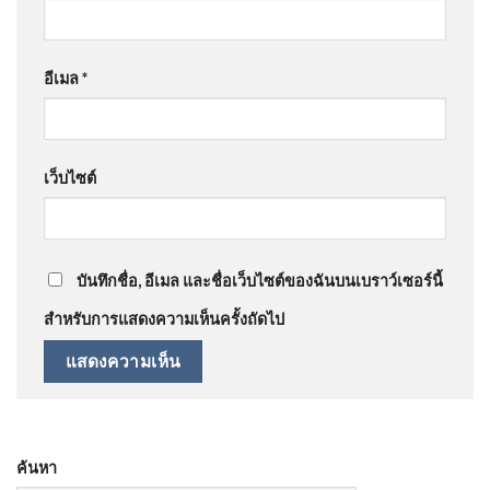
อีเมล
*
เว็บไซต์
บันทึกชื่อ, อีเมล และชื่อเว็บไซต์ของฉันบนเบราว์เซอร์นี้
สำหรับการแสดงความเห็นครั้งถัดไป
ค้นหา