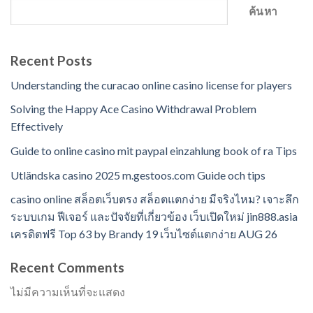
ค้นหา
Recent Posts
Understanding the curacao online casino license for players
Solving the Happy Ace Casino Withdrawal Problem
Effectively
Guide to online casino mit paypal einzahlung book of ra Tips
Utländska casino 2025 m.gestoos.com Guide och tips
casino online สล็อตเว็บตรง สล็อตแตกง่าย มีจริงไหม? เจาะลึก
ระบบเกม ฟีเจอร์ และปัจจัยที่เกี่ยวข้อง เว็บเปิดใหม่ jin888.asia
เครดิตฟรี Top 63 by Brandy 19 เว็บไซต์แตกง่าย AUG 26
Recent Comments
ไม่มีความเห็นที่จะแสดง