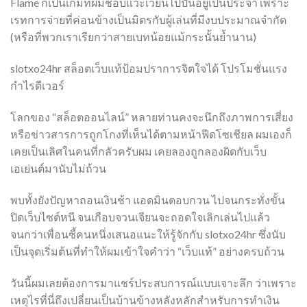
Flame ก็เป็นเกมที่ผมชอบแวะเวียนไปปั่นอยู่เป็นประจำ เพราะ
เรทการจ่ายที่ค่อนข้างเป็นมิตรกับผู้เล่นที่มีงบประมาณจำกัด
(หรือที่พวกเราเรียกว่าสายเบทน้อยแม้กระนั้นย้ำนาน)
slotxo24hr สล็อตเว็บแท้ป้อมปราการจิตใจได้ โปรโมชั่นแรง
กำไรดีเวอร์
โลกของ “สล็อตออนไลน์” หลายท่านคงจะนึกถึงภาพการเสี่ยง
หรือข่าวสารการถูกโกงที่เห็นได้ตามหน้าฟีดโซเชียล ผมเองก็
เคยเป็นเลิศในคนที่กลัวครับผม เคยลองถูกลองผิดกับเว็บ
เอเย่นต์มานับไม่ถ้วน
พบทั้งยังปัญหาถอนเงินช้า แอดมินตอบกวน ไปจนกระทั่งขั้น
ปิดเว็บไซต์หนี จนเกือบจวนเจียนจะถอดใจเลิกเล่นไปแล้ว
จนกว่าเพื่อนซี้คนหนึ่งเสนอแนะให้รู้จักกับ slotxo24hr ซึ่งนับ
เป็นจุดเริ่มต้นที่ทำให้ผมเข้าใจคำว่า “เว็บแท้” อย่างครบถ้วน
วันนี้ผมเลยต้องการมาแชร์ประสบการณ์แบบเจาะลึก ว่าเพราะ
เหตุไรที่นี่ถึงเปลี่ยนเป็นบ้านข้างหลังหลักสำหรับการทำเงิน