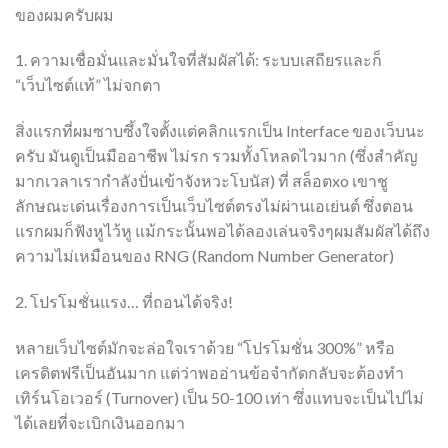
ของผมครับผม
1. ความเชื่อมั่นและมั่นใจที่สัมผัสได้: ระบบเสถียรและก็
“เว็บไซต์แท้” ไม่จกตา
สิ่งแรกที่ผมซาบซึ้งใจตั้งแต่คลิกแรกเป็น Interface ของเว็บนะ
ครับ มันดูเป็นมืออาชีพ ไม่รก รวมทั้งโหลดไวมาก (ซึ่งสำคัญ
มากเวลาเรากำลังปั่นเข้าจังหวะโบนัส) ที่ สล็อตxo เขาชู
ลักษณะเด่นเรื่องการเป็นเว็บไซต์ตรงไม่ผ่านเอเย่นต์ ซึ่งตอน
แรกผมก็ฟังหูไว้หู แม้กระนั้นพอได้ลองเล่นจริงๆผมสัมผัสได้ถึง
ความไม่เหมือนของ RNG (Random Number Generator)
2. โปรโมชั่นแรง… ที่ถอนได้จริง!
หลายเว็บไซต์มักจะล่อใจเราด้วย “โปรโมชั่น 300%” หรือ
เครดิตฟรีเป็นอันมาก แต่ว่าพออ่านข้อจำกัดกลับจะต้องทำ
เทิร์นโอเวอร์ (Turnover) เป็น 50-100 เท่า ซึ่งแทบจะเป็นไปไม่
ได้เลยที่จะเบิกเงินออกมา