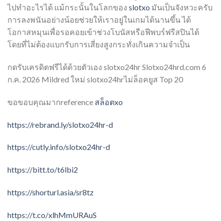
ไปทำอะไรได้ แม้กระนั้นในโลกของ
slotxo
มันเป็นจังหวะครับ
การลงพนันอย่างน้อยช่วยให้เราอยู่ในเกมได้นานขึ้น ได้
โอกาสหมุนเพื่อรอคอยเข้าช่วงโบนัสหรือฟีพบร์ฟรีสปินได้
โดยที่ไม่ต้องแบกรับการเสี่ยงสูงกระทั่งเกินความจำเป็น
กดรับเครดิตฟรีได้ด้วยตัวเอง slotxo24hr Slotxo24hrd.com 6
ก.ค. 2026 Mildred ใหม่ slotxo24hrไม่ล็อคยูส Top 20
ขอขอบคุณมากreference
สล็อตxo
https://rebrand.ly/slotxo24hr-d
https://cutly.info/slotxo24hr-d
https://bitt.to/t6lbi2
https://shorturl.asia/sr8tz
https://t.co/xlhMmURAuS