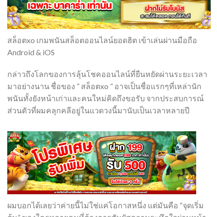
สล็อตxo เกมพนันสล็อตออนไลน์ยอดฮิต เข้าเล่นผ่านมือถือ
Android & iOS
กล่าวถึงโลกของการลุ้นโชคออนไลน์ที่ยืนหยัดผ่านระยะเวลา
มาอย่างนาน ชื่อของ ” สล็อตxo ” อาจเป็นชื่อแรกๆที่เหล่านัก
พนันทั้งยังหน้าเก่าและคนใหม่คิดถึงขอรับ จากประสบการณ์
ส่วนตัวที่ผมคลุกคลีอยู่ในแวดวงนี้มานับเป็นเวลาหลายปี
ผมบอกได้เลยว่าค่ายนี้ไม่ใช่แค่โอกาสหนึ่ง แต่มันคือ “จุดเริ่ม