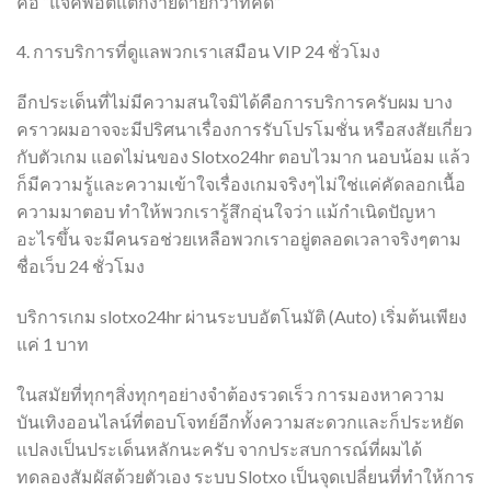
คือ “แจ็คพอตแตกง่ายดายกว่าที่คิด”
4. การบริการที่ดูแลพวกเราเสมือน VIP 24 ชั่วโมง
อีกประเด็นที่ไม่มีความสนใจมิได้คือการบริการครับผม บาง
คราวผมอาจจะมีปริศนาเรื่องการรับโปรโมชั่น หรือสงสัยเกี่ยว
กับตัวเกม แอดไม่นของ Slotxo24hr ตอบไวมาก นอบน้อม แล้ว
ก็มีความรู้และความเข้าใจเรื่องเกมจริงๆไม่ใช่แค่คัดลอกเนื้อ
ความมาตอบ ทำให้พวกเรารู้สึกอุ่นใจว่า แม้กำเนิดปัญหา
อะไรขึ้น จะมีคนรอช่วยเหลือพวกเราอยู่ตลอดเวลาจริงๆตาม
ชื่อเว็บ 24 ชั่วโมง
บริการเกม slotxo24hr ผ่านระบบอัตโนมัติ (Auto) เริ่มต้นเพียง
แค่ 1 บาท
ในสมัยที่ทุกๆสิ่งทุกๆอย่างจำต้องรวดเร็ว การมองหาความ
บันเทิงออนไลน์ที่ตอบโจทย์อีกทั้งความสะดวกและก็ประหยัด
แปลงเป็นประเด็นหลักนะครับ จากประสบการณ์ที่ผมได้
ทดลองสัมผัสด้วยตัวเอง ระบบ Slotxo เป็นจุดเปลี่ยนที่ทำให้การ