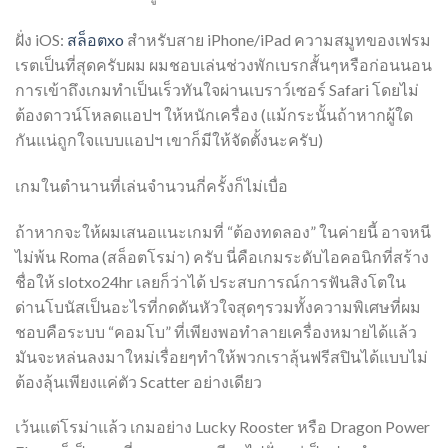
ฝั่ง iOS:
สล็อตxo
สำหรับสาย iPhone/iPad ความสมูทของเฟรม
เรตเป็นที่สุดครับผม ผมชอบเล่นช่วงพักเบรกสั้นๆหรือก่อนนอน
การเข้าถึงเกมทำเป็นเร็วทันใจผ่านเบราว์เซอร์ Safari โดยไม่
ต้องดาวน์โหลดแอปฯ ให้หนักเครื่อง (แม้กระนั้นถ้าหากผู้ใด
กันแน่ถูกใจแบบแอปฯ เขาก็มีให้จัดตั้งนะครับ)
เกมในตำนานที่เล่นจำนวนกี่ครั้งก็ไม่เบื่อ
ถ้าหากจะให้ผมเสนอแนะเกมที่ “ต้องทดลอง” ในค่ายนี้ อาจหนี
ไม่พ้น Roma (สล็อตโรม่า) ครับ นี่คือเกมระดับไอคอนิกที่สร้าง
ชื่อให้ slotxo24hr เลยก็ว่าได้ ประสบการณ์การฟันสิงโตใน
ด่านโบนัสเป็นอะไรที่กดดันหัวใจสุดๆรวมทั้งความพิเศษที่ผม
ชอบคือระบบ “คอมโบ” ที่เพียงพอทำลายเครื่องหมายได้แล้ว
มันจะหล่นลงมาใหม่เรื่อยๆทำให้พวกเราลุ้นฟรีสปินได้แบบไม่
ต้องลุ้นเพียงแค่ตัว Scatter อย่างเดียว
เว้นแต่โรม่าแล้ว เกมอย่าง Lucky Rooster หรือ Dragon Power