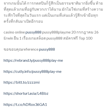
จากเกมนั้นได้ การกดสปินก็รู้สึกเป็นธรรมชาติมากยิ่งขึ้น ท้าย
ที่สุดแล้วเกมที่อยู่กับพวกเราได้นาน มักไม่ใช่เกมที่สร้างความ
ระทึกใจที่สุดในวันแรก แต่เป็นเกมที่เล่นแล้วรู้สึกเข้ามือทุก
ครั้งที่กลับมาเปิดอีกรอบ
casino online
pussy888
pussy888play.me 20 กรกฎาคม 26
Erwin ยืน 1 เรื่องเกมสล็อต pussy888 สมัครฟรี Top 100
ขอขอบคุณreference
pussy888
https://rebrand.ly/pussy888play-me
https://cutly.info/pussy888play-me
https://bitt.to/zzzzmi
https://shorturl.asia/L4Bbz
https://t.co/hDRox36GA1