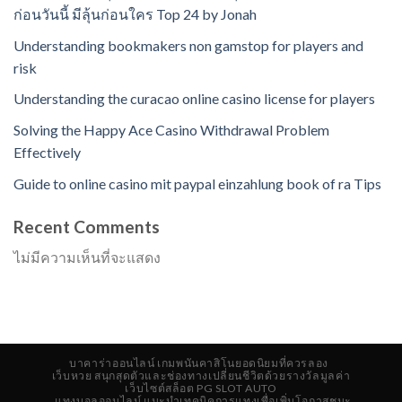
ก่อนวันนี้ มีลุ้นก่อนใคร Top 24 by Jonah
Understanding bookmakers non gamstop for players and
risk
Understanding the curacao online casino license for players
Solving the Happy Ace Casino Withdrawal Problem
Effectively
Guide to online casino mit paypal einzahlung book of ra Tips
Recent Comments
ไม่มีความเห็นที่จะแสดง
บาคาร่าออนไลน์ เกมพนันคาสิโนยอดนิยมที่ควรลอง
เว็บหวย สนุกสุดตัวและช่องทางเปลี่ยนชีวิตด้วยรางวัลมูลค่า
เว็บไซต์สล็อต PG SLOT AUTO
แทงบอลออนไลน์ แนะนำเทคนิคการแทงเพื่อเพิ่มโอกาสชนะ