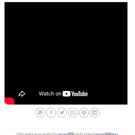
This entry was posted in
pussy888
and tagged
pussy888play
.