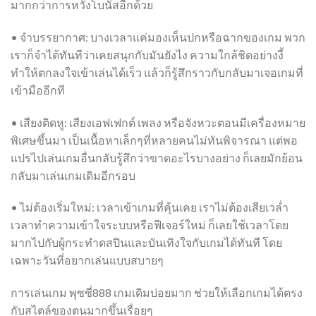
มากกว่าการหวังโบนัสอีกด้วย
• จำบรรยากาศ: บางเวลาแค่มองเห็นปกหรือฉากของเกม พวก
เราก็จำได้ทันทีว่าเคยสนุกกับมันยังไง ความใกล้ชิดอย่างงี้
ทำให้ตกลงใจเข้าเล่นได้เร็ว แล้วก็รู้สึกราวกับกลับมาเจอเกมที่
เข้ามืออีกที
• เสียงติดหู: เสียงเอฟเฟกต์ เพลง หรือจังหวะตอนมีเครื่องหมาย
พิเศษขึ้นมา เป็นเนื้อหาเล็กๆที่หลายคนไม่ทันพิจารณา แต่พอ
แปรไปเล่นเกมอื่นกลับรู้สึกว่าขาดอะไรบางอย่าง ก็เลยมักย้อน
กลับมาเล่นเกมเดิมอีกรอบ
• ไม่ต้องเริ่มใหม่: เวลาเข้าเกมที่คุ้นเคย เราไม่ต้องเสียเวล่ำ
เวลาทำความเข้าใจระบบหรือฟีเจอร์ใหม่ ก็เลยใช้เวลาโดย
มากไปกับผู้กระทำดสปินและบันเทิงใจกับเกมได้ทันที โดย
เฉพาะวันที่อยากเล่นแบบสบายๆ
การเล่นเกม พุซซี่888 เกมเดิมบ่อยมาก ช่วยให้เลือกเกมได้ตรง
กับสไตล์ของตนมากขึ้นเรื่อยๆ