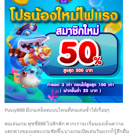
Pussy888 มีเกมสล็อตแบบไหนที่คนเล่นซ้ำได้เรื่อยๆ
พอเล่นเกม พุซซี่888 ไปสักพัก พวกเราจะเริ่มมองเห็นความ
แตกต่างของแต่ละเกมชัดขึ้น บางเกมเปิดเล่นวันแรกก็รู้สึกตื่น