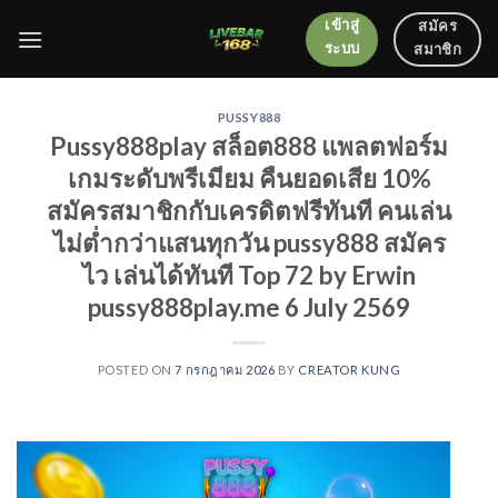
Skip
เข้าสู่
สมัคร
to
ระบบ
สมาชิก
content
PUSSY888
Pussy888play สล็อต888 แพลตฟอร์ม
เกมระดับพรีเมียม คืนยอดเสีย 10%
สมัครสมาชิกกับเครดิตฟรีทันที คนเล่น
ไม่ต่ำกว่าแสนทุกวัน pussy888 สมัคร
ไว เล่นได้ทันที Top 72 by Erwin
pussy888play.me 6 July 2569
POSTED ON
7 กรกฎาคม 2026
BY
CREATOR KUNG