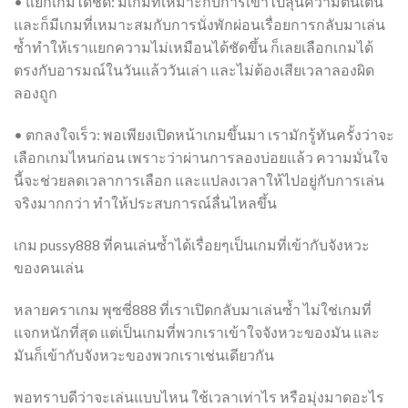
• แยกเกมได้ชัด: มีเกมที่เหมาะกับการเข้าไปลุ้นความตื่นเต้น
และก็มีเกมที่เหมาะสมกับการนั่งพักผ่อนเรื่อยการกลับมาเล่น
ซ้ำทำให้เราแยกความไม่เหมือนได้ชัดขึ้น ก็เลยเลือกเกมได้
ตรงกับอารมณ์ในวันแล้ววันเล่า และไม่ต้องเสียเวลาลองผิด
ลองถูก
• ตกลงใจเร็ว: พอเพียงเปิดหน้าเกมขึ้นมา เรามักรู้ทันครั้งว่าจะ
เลือกเกมไหนก่อน เพราะว่าผ่านการลองบ่อยแล้ว ความมั่นใจ
นี้จะช่วยลดเวลาการเลือก และแปลงเวลาให้ไปอยู่กับการเล่น
จริงมากกว่า ทำให้ประสบการณ์ลื่นไหลขึ้น
เกม pussy888 ที่คนเล่นซ้ำได้เรื่อยๆเป็นเกมที่เข้ากับจังหวะ
ของคนเล่น
หลายคราเกม พุซซี่888 ที่เราเปิดกลับมาเล่นซ้ำ ไม่ใช่เกมที่
แจกหนักที่สุด แต่เป็นเกมที่พวกเราเข้าใจจังหวะของมัน และ
มันก็เข้ากับจังหวะของพวกเราเช่นเดียวกัน
พอทราบดีว่าจะเล่นแบบไหน ใช้เวลาเท่าไร หรือมุ่งมาดอะไร