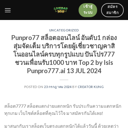
Skip
เข้าสู่
สมัคร
to
ระบบ
สมาชิก
content
UNCATEGORIZED
Punpro77 สล็อตออนไลน์ อันดับ1 กล่อง
สุ่มจัดเต็ม บริการโดยผู้เชี่ยวชาญคาสิ
โนออนไลน์ครบทุกรูปแบบ ปันโปร777
ชวนเพื่อนรับ1000 บาท Top 2 by Isis
Punpro777.ai 13 JUL 2024
POSTED ON
23 กรกฎาคม 2024
BY
CREATOR KUNG
สล็อต7777 สล็อตแตกง่ายแตกหนัก รับประกันความแตกหนัก
ทุกเกม เว็บไซต์สล็อตที่คุณไว้ใจ มาสมัครกันได้เลย!
มาสนุกกับเราสล็อตเว็บตรงแตกหนักได้แล้ววันนี้ ด้วยเหตุว่า