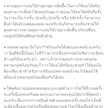
• ควบคุมการเล่นให้ง่ายดายมากยิ่งขึ้น ในการใช้ออโต้สปิน
คุณสามารถตั้งค่าได้เลยครับผมว่า คุณจะใช้ออโต้สปินกี่ครั้ง
ไม่ว่าจะเป็น 5 ครั้ง, 10 ครั้ง, 50 ครั้ง, หรือ 100 ครั้ง ก็สามารถ
ตั้งค่าได้แล้วแต่คุณเลยล่ะนะครับ มันก็สามารถที่จะช่วยให้
คุณสามารถควบคุมการเล่นให้ง่ายมากยิ่งขึ้น ปรับเปลี่ยน
กลยุทธ์ได้ทันทีทันควันอีกด้วย
• เล่นหลายเกม ปันโปร77 พร้อมกันได้ ผมบอกเลยจ้ะนะครับ
ว่า ข้อดีข้อนี้เป็นอะไรที่ว้าวมากๆเนื่องจากผมไม่คิดว่าจะมีคน
ทำ แต่ก็มีนะครับ ฮ่า… เพราะถ้าหากคุณปรารถนาเล่นเกม
หลายเกมพร้อมกันล่ะก็ การใช้ออโต้สปินจะช่วยทำให้คุณไม่
ต้องเสียเวลาสำหรับการสปินเองหลายๆหน้าจอ ก็เปิดออโต้
สปินแล้วเล่นเกมพร้อมเพียงกันได้เลย
• ใช้พลังงานน้อยลงของคุณ และสุดท้าย การไม่ใช้นิ้วกดครั้ง
ละครั้งนี่แหละครับผม ย่นระยะเวลาของคุณได้มากที่สุดแล้ว
นะครับ เนื่องจากการสปินด้วยตัวเองแต่ละครั้ง คุณก็จำเป็นที่
จะต้องเอื้อมมากดไปเรื่อยยิ่งเล่นนานเท่าไหร่ก็ยิ่งเมื่อยล้ามาก