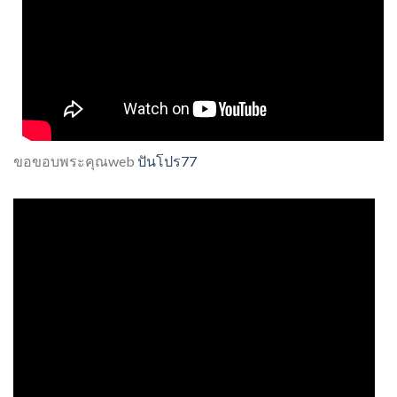
ขอขอบพระคุณweb
ปันโปร77