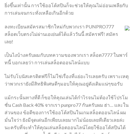
ยิ่งขึ้นเท่านั้น การใช้ออโต้สปินก็จะช่วยให้คุณไม่อ่อนเพลียกับ
การเล่นจนกระทั่งเหลือเกินอีกด้วย
ลงทะเบียนสมัครสมาชิกใหม่กับพวกเรา PUNPRO777
สล็อตเว็บตรงไม่ผ่านเอเย่นต์ได้แล้ววันนี้ สมัครฟรี! สมัคร
เลย!
เป็นไงบ้างครับผมกับบทความของพวกเรา สล็อต7777 ในพาร์
ทนี้ บอกเลยว่า การเล่นสล็อตออนไลน์แบบ
ไม่รับโบนัสเครดิตฟรีก็ไม่ใช่เรื่องที่แย่อะไรเลยครับ เพราะเหตุ
ว่าพวกเรายังมีสิทธิพิเศษดีๆมอบให้คุณอยู่ดังเดิมแน่ๆขอรับ
แม้กระนั้นทางที่ดี ก็ขอให้คุณเล่นได้กำไรจนไม่ต้องใช้โปรโม
ชั่น Cash Back 40% จากเรา punpro77 กันครับผม ฮ่า… และใน
ส่วนของ ข้อดีของการใช้ออโต้สปินในเกมสล็อตออนไลน์ ผม
มั่นใจว่า ยังมีจุดเด่นอีกเพียบเลยมากไม่น้อยเลยทีเดียวเลยล่ะ
นะครับที่จะทำให้คุณเล่นสล็อตออนไลน์โดยใช้ออโต้สปินได้