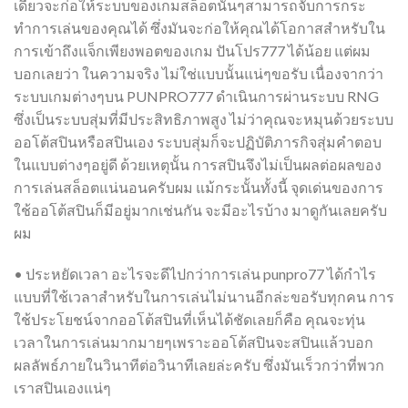
เดียวจะก่อให้ระบบของเกมสล็อตนั้นๆสามารถจับการกระ
ทำการเล่นของคุณได้ ซึ่งมันจะก่อให้คุณได้โอกาสสำหรับใน
การเข้าถึงแจ็กเพียงพอตของเกม ปันโปร777 ได้น้อย แต่ผม
บอกเลยว่า ในความจริง ไม่ใช่แบบนั้นแน่ๆขอรับ เนื่องจากว่า
ระบบเกมต่างๆบน PUNPRO777 ดำเนินการผ่านระบบ RNG
ซึ่งเป็นระบบสุ่มที่มีประสิทธิภาพสูง ไม่ว่าคุณจะหมุนด้วยระบบ
ออโต้สปินหรือสปินเอง ระบบสุ่มก็จะปฏิบัติภารกิจสุ่มคำตอบ
ในแบบต่างๆอยู่ดี ด้วยเหตุนั้น การสปินจึงไม่เป็นผลต่อผลของ
การเล่นสล็อตแน่นอนครับผม แม้กระนั้นทั้งนี้ จุดเด่นของการ
ใช้ออโต้สปินก็มีอยู่มากเช่นกัน จะมีอะไรบ้าง มาดูกันเลยครับ
ผม
• ประหยัดเวลา อะไรจะดีไปกว่าการเล่น punpro77 ได้กำไร
แบบที่ใช้เวลาสำหรับในการเล่นไม่นานอีกล่ะขอรับทุกคน การ
ใช้ประโยชน์จากออโต้สปินที่เห็นได้ชัดเลยก็คือ คุณจะทุ่น
เวลาในการเล่นมากมายๆเพราะออโต้สปินจะสปินแล้วบอก
ผลลัพธ์ภายในวินาทีต่อวินาทีเลยล่ะครับ ซึ่งมันเร็วกว่าที่พวก
เราสปินเองแน่ๆ