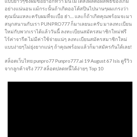
แบบยาวๆซึ่งผมขอย้ำอีกทีว่า มันไม่ได้ส่งผลต่อผลัพธ์ของเกม
อย่างแน่นอน แม้กระนั้นถ้าเกิดออโต้สปินไปนานๆผมเกรงว่า
คุณนั่นแหละครับผมที่จะเบื่อ ฮ่า… และก็ถ้าเกิดคุณพร้อมจะมา
สนุกสนานกับเรา PUNPRO777 ก็มาเลยนะครับ มาลงทะเบียน
ใหม่กับพวกเราได้แล้ววันนี้ ลงทะเบียนสมัครสมาชิกใหม่ฟรี
ไร้ค่าจารีต ไม่มีค่าใช้จ่ายแน่ๆ ลงทะเบียนสมัครสมาชิกใหม่
แบบง่ายๆไม่ยุ่งยากแน่ๆ ถ้าคุณพร้อมแล้วก็มาสมัครกันได้เลย!
สล็อตเว็บไทย punpro77 Punpro777.ai 19 August 67 Isis ดูรีวิว
จากลูกค้าจริง 777 สล็อตปลดหนี้ได้ง่ายๆ Top 10