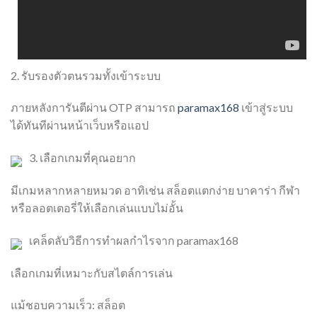
2. รับรองตัวตนรวมทั้งเข้าระบบ
ภายหลังการันตีผ่าน OTP สามารถ
paramax168
เข้าสู่ระบบ
ได้ทันทีผ่านหน้าเว็บหรือแอป
3. เลือกเกมที่คุณอยาก
มีเกมหลากหลายหมวด อาทิเช่น สล็อตแตกง่าย บาคาร่า กีฬา
หรือลอตเตอรี่ให้เลือกเล่นแบบไม่อั้น
เคล็ดลับวิธีการทำผลกำไรจาก paramax168
เลือกเกมที่เหมาะกับสไตล์การเล่น
แม้ชอบความเร็ว: สล็อต