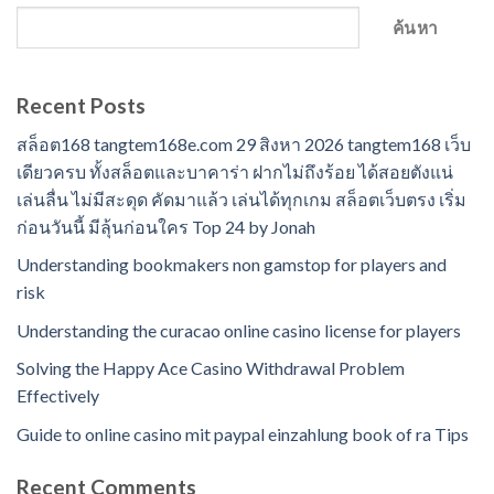
ค้นหา
Recent Posts
สล็อต168 tangtem168e.com 29 สิงหา 2026 tangtem168 เว็บ
เดียวครบ ทั้งสล็อตและบาคาร่า ฝากไม่ถึงร้อย ได้สอยตังแน่
เล่นลื่น ไม่มีสะดุด คัดมาแล้ว เล่นได้ทุกเกม สล็อตเว็บตรง เริ่ม
ก่อนวันนี้ มีลุ้นก่อนใคร Top 24 by Jonah
Understanding bookmakers non gamstop for players and
risk
Understanding the curacao online casino license for players
Solving the Happy Ace Casino Withdrawal Problem
Effectively
Guide to online casino mit paypal einzahlung book of ra Tips
Recent Comments