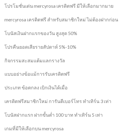
โปรโมชั่นเด่น mercyrosa เครดิตฟรี มีให้เลือกมากมาย
mercyrosa เครดิตฟรี สำหรับสมาชิกใหม่ ไม่ต้องฝากก่อน
โบนัสเงินฝากแรกของวัน สูงสุด 50%
โปรคืนยอดเสียรายสัปดาห์ 5%-10%
กิจกรรมสะสมแต้มแลกรางวัล
แบบอย่างข้อแม้การรับเครดิตฟรี
ประเภท ข้อตกลง เบิกเงินได้เมื่อ
เครดิตฟรีสมาชิกใหม่ การันตีเบอร์โทร ทำเทิร์น 3 เท่า
โบนัสฝากแรก ฝากขั้นต่ำ 100 บาท ทำเทิร์น 5 เท่า
เกมที่มีให้เลือกบน mercyrosa