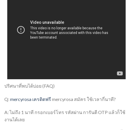
ปริศนาที่พบได้บ่อย (FAQ)
Q:
mercyrosa เครดิตฟรี
mercyrosa สมัคร ใช้เวลากี่นาที?
A: ไม่ถึง 1 นาที กรอกเบอร์โทร รหัสผ่าน การันตี OTP แล้วก็ใช้
งานได้เลย