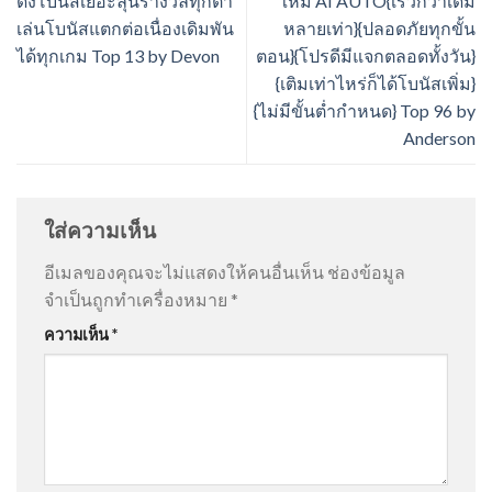
ดังโบนัสเยอะลุ้นรางวัลทุกตา
ใหม่ AI AUTO{เร็วกว่าเดิม
เล่นโบนัสแตกต่อเนื่องเดิมพัน
หลายเท่า}{ปลอดภัยทุกขั้น
ได้ทุกเกม Top 13 by Devon
ตอน}{โปรดีมีแจกตลอดทั้งวัน}
{เติมเท่าไหร่ก็ได้โบนัสเพิ่ม}
{ไม่มีขั้นต่ำกำหนด} Top 96 by
Anderson
ใส่ความเห็น
อีเมลของคุณจะไม่แสดงให้คนอื่นเห็น
ช่องข้อมูล
จำเป็นถูกทำเครื่องหมาย
*
ความเห็น
*