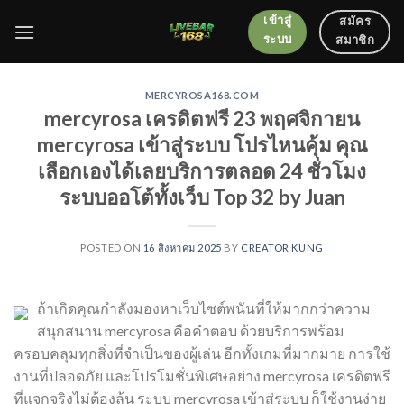
Skip
เข้าสู่
สมัคร
to
ระบบ
สมาชิก
content
MERCYROSA168.COM
mercyrosa เครดิตฟรี 23 พฤศจิกายน
mercyrosa เข้าสู่ระบบ โปรไหนคุ้ม คุณ
เลือกเองได้เลยบริการตลอด 24 ชั่วโมง
ระบบออโต้ทั้งเว็บ Top 32 by Juan
POSTED ON
16 สิงหาคม 2025
BY
CREATOR KUNG
ถ้าเกิดคุณกำลังมองหาเว็บไซต์พนันที่ให้มากกว่าความ
สนุกสนาน mercyrosa คือคำตอบ ด้วยบริการพร้อม
ครอบคลุมทุกสิ่งที่จำเป็นของผู้เล่น อีกทั้งเกมที่มากมาย การใช้
งานที่ปลอดภัย และโปรโมชั่นพิเศษอย่าง mercyrosa เครดิตฟรี
ที่แจกจริงไม่ต้องลุ้น ระบบ mercyrosa เข้าสู่ระบบ ก็ใช้งานง่าย