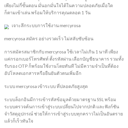
เพียงไม่กี่ขั้นตอน มั่นอกมั่นใจได้ในความปลอดภัยเมื่อใด
ก็ตามเข้าเล่น พร้อมให้บริการคุณตลอด 1 วัน
เจาะลึกระบบการใช้งาน mercyrosa
mercyrosa สมัคร อย่างรวดเร็ว ไม่สลับซับซ้อน
การสมัครสมาชิกกับ mercyrosa ใช้เวลาไม่เกิน 1 นาที เพียง
แค่กรอกเบอร์โทรศัพท์ ตั้งรหัสผ่าน เลือกบัญชีธนาคาร รวมทั้ง
รับรอง OTP ก็พร้อมใช้งานโดยทันที ไม่มีความจำเป็นที่ต้อง
อัปโหลดเอกสารหรือยืนยันตัวตนเพิ่มอีก
ระบบ mercyrosa เข้าระบบ ที่ปลอดภัยสูงสุด
ระบบล็อกอินมีการเข้ารหัสข้อมูลด้วยมาตรฐาน SSL พร้อม
ระบบตรวจค้นการเข้าสู่ระบบเปลี่ยนไปจากปกติ และฟังก์ชัน
จำวัสดุอุปกรณ์ ช่วยให้การเข้าสู่ระบบทุกคราวไม่เป็นอันตราย
แล้วก็เร็วทันใจ