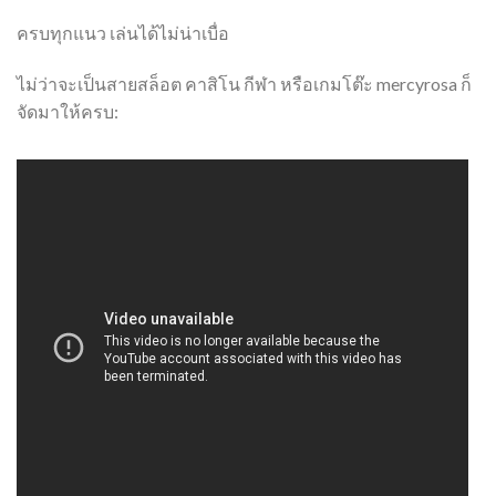
ครบทุกแนว เล่นได้ไม่น่าเบื่อ
ไม่ว่าจะเป็นสายสล็อต คาสิโน กีฬา หรือเกมโต๊ะ mercyrosa ก็
จัดมาให้ครบ: