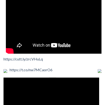
https://cutt.ly/zrcVHuLq
https://t.co/nw7MCaorO6