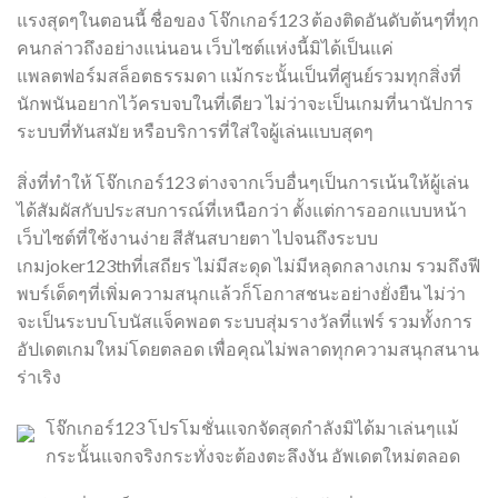
แรงสุดๆในตอนนี้ ชื่อของ โจ๊กเกอร์123 ต้องติดอันดับต้นๆที่ทุก
คนกล่าวถึงอย่างแน่นอน เว็บไซต์แห่งนี้มิได้เป็นแค่
แพลตฟอร์มสล็อตธรรมดา แม้กระนั้นเป็นที่ศูนย์รวมทุกสิ่งที่
นักพนันอยากไว้ครบจบในที่เดียว ไม่ว่าจะเป็นเกมที่นานัปการ
ระบบที่ทันสมัย หรือบริการที่ใส่ใจผู้เล่นแบบสุดๆ
สิ่งที่ทำให้ โจ๊กเกอร์123 ต่างจากเว็บอื่นๆเป็นการเน้นให้ผู้เล่น
ได้สัมผัสกับประสบการณ์ที่เหนือกว่า ตั้งแต่การออกแบบหน้า
เว็บไซต์ที่ใช้งานง่าย สีสันสบายตา ไปจนถึงระบบ
เกมjoker123thที่เสถียร ไม่มีสะดุด ไม่มีหลุดกลางเกม รวมถึงฟี
พบร์เด็ดๆที่เพิ่มความสนุกแล้วก็โอกาสชนะอย่างยั่งยืน ไม่ว่า
จะเป็นระบบโบนัสแจ็คพอต ระบบสุ่มรางวัลที่แฟร์ รวมทั้งการ
อัปเดตเกมใหม่โดยตลอด เพื่อคุณไม่พลาดทุกความสนุกสนาน
ร่าเริง
โจ๊กเกอร์123 โปรโมชั่นแจกจัดสุดกำลังมิได้มาเล่นๆแม้
กระนั้นแจกจริงกระทั่งจะต้องตะลึงงัน อัพเดตใหม่ตลอด