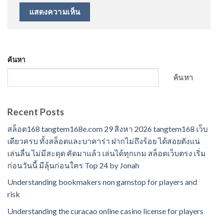
ค้นหา
ค้นหา
Recent Posts
สล็อต168 tangtem168e.com 29 สิงหา 2026 tangtem168 เว็บ
เดียวครบ ทั้งสล็อตและบาคาร่า ฝากไม่ถึงร้อย ได้สอยตังแน่
เล่นลื่น ไม่มีสะดุด คัดมาแล้ว เล่นได้ทุกเกม สล็อตเว็บตรง เริ่ม
ก่อนวันนี้ มีลุ้นก่อนใคร Top 24 by Jonah
Understanding bookmakers non gamstop for players and
risk
Understanding the curacao online casino license for players