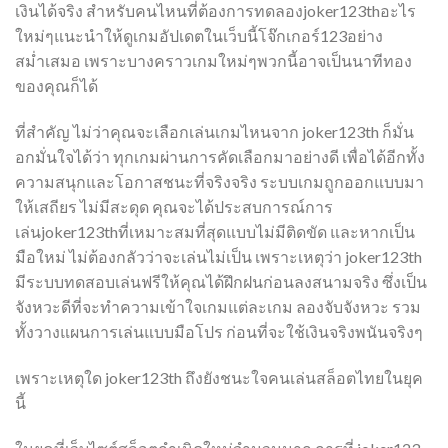
เงินได้จริง สำหรับคนไหนที่ต้องการทดลองjoker123thอะไร
ใหม่ๆแนะนำให้ดูเกมอัปเดตในเว็บนี้โจ๊กเกอร์123อย่าง
สม่ำเสมอ เพราะบางคราวเกมใหม่ๆพวกนี้อาจเป็นนาทีทอง
ของคุณก็ได้
ที่สำคัญ ไม่ว่าคุณจะเลือกเล่นเกมไหนจาก joker123th ก็มั่น
อกมั่นใจได้ว่า ทุกเกมผ่านการคัดเลือกมาอย่างดี เพื่อได้อีกทั้ง
ความสนุกและโอกาสชนะที่จริงจริง ระบบเกมถูกออกแบบมา
ให้เสถียร ไม่มีสะดุด คุณจะได้ประสบการณ์การ
เล่นjoker123thที่เหมาะสมที่สุดแบบไม่มีติดขัด และหากเป็น
มือใหม่ ไม่ต้องกลัวว่าจะเล่นไม่เป็น เพราะเหตุว่า joker123th
มีระบบทดสอบเล่นฟรีให้คุณได้ฝึกฝนก่อนลงสนามจริง ซึ่งเป็น
จังหวะดีที่จะทำความเข้าใจเกมแต่ละเกม ลองจับจังหวะ รวม
ทั้งวางแผนการเล่นแบบมือโปร ก่อนที่จะใช้เงินจริงพนันจริงๆ
เพราะเหตุใด joker123th ถึงยังชนะใจคนเล่นสล็อตไทยในยุค
นี้