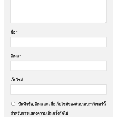
ชื่อ
*
อีเมล
*
เว็บไซต์
บันทึกชื่อ, อีเมล และชื่อเว็บไซต์ของฉันบนเบราว์เซอร์นี้
สำหรับการแสดงความเห็นครั้งถัดไป