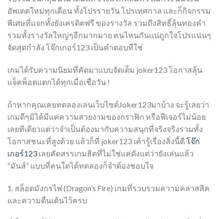
อัพเดตใหม่ทุกเดือน ทั้งโปรรายวัน โปรเทศกาล และก็กิจกรรม
พิเศษที่แจกทั้งยังเครดิตฟรี ของรางวัล รวมถึงสิทธิ์ลุ้นทองคำ
รวมทั้งรางวัลใหญ่ๆอีกมากมาย คนไหนกันแน่ถูกใจโปรแน่นๆ
จัดสุดกำลัง โจ๊กเกอร์123 เป็นคำตอบที่ใช่
เกมได้รับความนิยมที่คัดมาแบบจัดเต็ม joker123 โอกาสลุ้น
แจ็คพ็อตแตกได้ทุกเมื่อเชื่อวัน !
ถ้าหากคุณเคยทดลองเล่นเว็บไซต์Joker123มาบ้าง จะรู้เลยว่า
เกมดีๆมิได้มีแค่ความสวยงามของกราฟิก หรือฟีเจอร์ไม่น้อย
เลยทีเดียวแต่ว่าจำเป็นต้องมากับความสนุกที่จริงจริงรวมทั้ง
โอกาสชนะที่สูงด้วย แล้วก็ที่ joker123 เค้ารู้เรื่องสิ่งนี้ดี
โจ๊ก
เกอร์123
เลยคัดสรรเกมฮิตที่ไม่ใช่แค่ดังแต่ว่ายังเล่นแล้ว
“มันส์” แบบที่คนใดได้ทดลองก็จำต้องชอบใจ
1. สล็อตมังกรไฟ (Dragon’s Fire) เกมที่รวบรวมความคลาสสิค
และความตื่นเต้นไว้ครบ