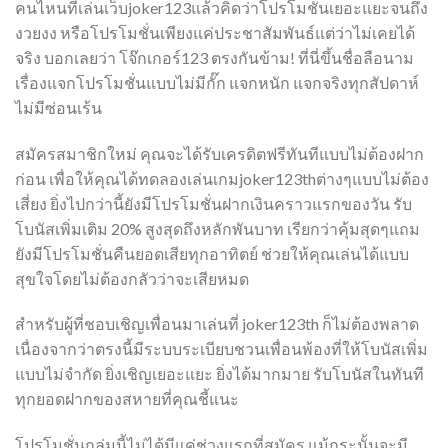
คนไหนที่เล่นเว็บjoker123แล้วคิดว่าโปรโมชั่นเยอะแยะจนถึง
งวยงง หรือโปรโมชั่นเพียงแค่ประชาสัมพันธ์แต่ว่าไม่เคยได้
จริง บอกเลยว่า โจ๊กเกอร์123 ตรงกันข้าม! ที่นี่ขึ้นชื่อลือนาม
เรื่องแจกโปรโมชั่นแบบไม่มีกั๊ก แจกหนัก แจกจริงทุกสัปดาห์
ไม่มีซ่อนเร้น
สมัครสมาชิกใหม่ คุณจะได้รับเครดิตฟรีทันทีแบบไม่ต้องฝาก
ก่อน เพื่อให้คุณได้ทดลองเล่นเกมjoker123thต่างๆแบบไม่ต้อง
เสี่ยง ยิ่งไปกว่านี้ยังมีโปรโมชั่นฝากเงินคราวแรกของวัน รับ
โบนัสเพิ่มเติม 20% สูงสุดถึงหลักพันบาท เรียกว่าคุ้มสุดๆแถม
ยังมีโปรโมชั่นคืนยอดเสียทุกอาทิตย์ ช่วยให้คุณเล่นได้แบบ
สุขใจโดยไม่ต้องกลัวว่าจะเสียหมด
สำหรับผู้ที่ชอบเชิญเพื่อนมาเล่นที่ joker123th ก็ไม่ต้องพลาด
เนื่องจากว่าตรงนี้มีระบบระเบียบชวนเพื่อนพ้องที่ให้โบนัสเพิ่ม
แบบไม่จำกัด ยิ่งเชิญเยอะแยะ ยิ่งได้มากมาย รับโบนัสในทันที
ทุกยอดฝากของสหายที่คุณชี้แนะ
โปรโมชั่นกลุ่มนี้ไม่ได้มีแค่ช่วงแรกที่สมัคร แม้กระนั้นจะมี