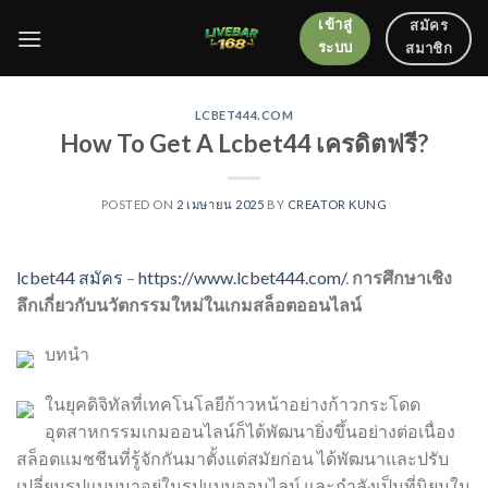
Skip
เข้าสู่
สมัคร
to
ระบบ
สมาชิก
content
LCBET444.COM
How To Get A Lcbet44 เครดิตฟรี?
POSTED ON
2 เมษายน 2025
BY
CREATOR KUNG
lcbet44 สมัคร
–
https://www.lcbet444.com/
.
การศึกษาเชิง
ลึกเกี่ยวกับนวัตกรรมใหม่ในเกมสล็อตออนไลน์
บทนำ
ในยุคดิจิทัลที่เทคโนโลยีก้าวหน้าอย่างก้าวกระโดด
อุตสาหกรรมเกมออนไลน์ก็ได้พัฒนายิ่งขึ้นอย่างต่อเนื่อง
สล็อตแมชชีนที่รู้จักกันมาตั้งแต่สมัยก่อน ได้พัฒนาและปรับ
เปลี่ยนรูปแบบมาอยู่ในรูปแบบออนไลน์ และกำลังเป็นที่นิยมใน