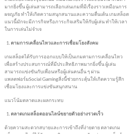
มากยิ่งขึ้น ผู้เล่นสามารถเลือกเล่นเกมที่มีเรื่องราวเหมือนการ
ผจญภัย ทำให้เกิดความสนุกสนานและความตื่นเต้น เกมสล็อต
แนวนี้มักจะมีภารกิจหรือภาระกิจเสริมให้กับผู้เล่น ทำให้เวลา
ในการเล่นไม่จำเจ
ตามการเคลื่อนไหวและการเชื่อมโยงสังคม
เกมสล็อตได้รับการออกแบบให้เป็นเกมตามการเคลื่อนไหว
เพื่อสร้างประสบการณ์ที่มีประสิทธิภาพมากยิ่งขึ้น ผู้เล่น
สามารถแข่งขันกับเพื่อนหรือผู้เล่นคนอื่น ๆ ผ่าน
แพลตฟอร์มSocial Gamingสิ่งนี้ช่วยกระตุ้นให้เกิดความรู้สึก
เชื่อมโยงและการแข่งขันสนุกสนาน
แนวโน้มตลาดและผลกระทบ
ตลาดเกมสล็อตออนไลน์ขยายตัวอย่างรวดเร็ว
ด้วยความสะดวกสบายและการเข้าถึงที่ง่ายดาย ตลาดเกม