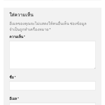
ใส่ความเห็น
อีเมลของคุณจะไม่แสดงให้คนอื่นเห็น
ช่องข้อมูล
จำเป็นถูกทำเครื่องหมาย
*
ความเห็น
*
ชื่อ
*
อีเมล
*