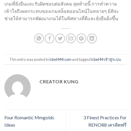
เกมที่ยั่งยืนและรับผิดชอบต่อสังคม สุดท้ายนี้ การทำความ
เข้าใจถึงผลกระทบของเกมสล็อตออนไลน์ในหลายๆ มิติจะ
ช่วยให้สามารถพัฒนาเกมได้ในทิศทางที่ดีและยั่งยืนยิ่งขึ้น
This entry was posted in
lcbet444.com
and tagged
lcbet44 เข้าสู่ระบบ
.
CREATOR KUNG
Four Romantic Mmgolds
3 Finest Practices For
Ideas
RENO88 เครดิตฟรี