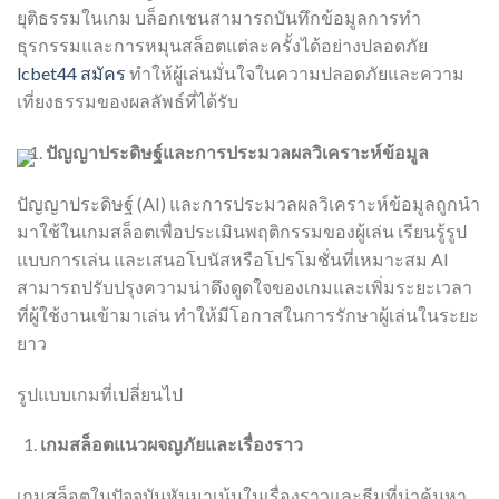
ยุติธรรมในเกม บล็อกเชนสามารถบันทึกข้อมูลการทำ
ธุรกรรมและการหมุนสล็อตแต่ละครั้งได้อย่างปลอดภัย
lcbet44 สมัคร
ทำให้ผู้เล่นมั่นใจในความปลอดภัยและความ
เที่ยงธรรมของผลลัพธ์ที่ได้รับ
ปัญญาประดิษฐ์และการประมวลผลวิเคราะห์ข้อมูล
ปัญญาประดิษฐ์ (AI) และการประมวลผลวิเคราะห์ข้อมูลถูกนำ
มาใช้ในเกมสล็อตเพื่อประเมินพฤติกรรมของผู้เล่น เรียนรู้รูป
แบบการเล่น และเสนอโบนัสหรือโปรโมชั่นที่เหมาะสม AI
สามารถปรับปรุงความน่าดึงดูดใจของเกมและเพิ่มระยะเวลา
ที่ผู้ใช้งานเข้ามาเล่น ทำให้มีโอกาสในการรักษาผู้เล่นในระยะ
ยาว
รูปแบบเกมที่เปลี่ยนไป
เกมสล็อตแนวผจญภัยและเรื่องราว
เกมสล็อตในปัจจุบันหันมาเน้นในเรื่องราวและธีมที่น่าค้นหา