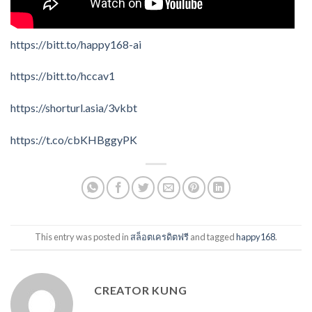
https://bitt.to/happy168-ai
https://bitt.to/hccav1
https://shorturl.asia/3vkbt
https://t.co/cbKHBggyPK
This entry was posted in
สล็อตเครดิตฟรี
and tagged
happy168
.
CREATOR KUNG