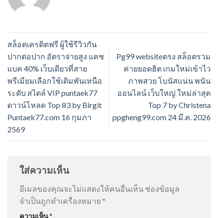
สล็อตเครดิตฟรี ผู้ใช้รีวิวกัน
ปากต่อปาก อัตราจ่ายสูง แคช
Pg99 websiteตรง สล็อตรวม
แบค 40% เว็บเดียวที่สาย
ค่ายยอดฮิต เกมใหม่เข้าไว
พรีเมียมเลือกใช้เดิมพันเหนือ
ภาพสวย โบนัสแน่น พนัน
ระดับ สไตล์ VIP puntaek77
ออนไลน์ เว็บใหญ่ ใหม่ล่าสุด
ดาวน์โหลด Top 83 by Birgit
Top 7 by Christena
Puntaek77.com 16 กุมภา
ppgheng99.com 24 มี.ค. 2026
2569
ใส่ความเห็น
อีเมลของคุณจะไม่แสดงให้คนอื่นเห็น
ช่องข้อมูล
จำเป็นถูกทำเครื่องหมาย
*
ความเห็น
*