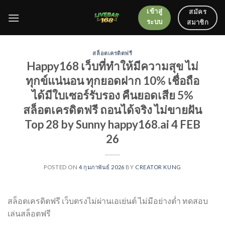
Skip
เข้าสู่
สมัคร
to
ระบบ
สมาชิก
content
สล็อตเครดิตฟรี
Happy168 เว็บที่ทำให้มีความสุข ไม่
ทุกข์แน่นอน ทุกยอดฝาก 10% เชื่อถือ
ได้มีใบเซอร์รับรอง คืนยอดเสีย 5%
สล็อตเครดิตฟรี ถอนได้จริง ไม่ขายฝัน
Top 28 by Sunny happy168.ai 4 FEB
26
POSTED ON
4 กุมภาพันธ์ 2026
BY
CREATOR KUNG
สล็อตเครดิตฟรี เว็บตรงไม่ผ่านเอเย่นต์ ไม่มีอย่างต่ำ ทดสอบ
เล่นสล็อตฟรี