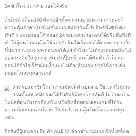
24 ชั่วโมง แตกง่าย ถอนได้จริง
เว็บไซต์ สล็อต168 ที่ครบอีกทั้งความสบาย ความเร็ว และก็
ความคุ้มราคา โปรโมชั่นแนว สมัครวันนี้ รับสิทธิพิเศษโดย
ทันที ฝากถอนออโต้ ตลอด 24 ชม. แตกง่าย ถอนได้จริง คือสิ่งที่
ทำให้ผู้คนจำนวนไม่ใช้น้อยตัดสินใจเริ่มเล่นได้ง่ายดายมากยิ่ง
ขึ้นมาก ระบบ ฝาก–ถอนออโต้ 24 ชั่วโมง ไม่ต้องรอแอดมิน ไม่
ต้องส่งสลิปให้วุ่นวาย เพิ่มเงินปุ๊บ เข้าเกมได้ทันที แล้วก็เวลา
ถอนได้กำไร ก็รับเงินเร็วแบบไม่ต้องลุ้นนาน ช่วยให้การเล่น
ตลอด ไม่สะดุดอารมณ์
สำหรับสมาชิกใหม่ การสมัครก็ทำเป็นง่าย ใช้เวลาไม่นาน
รวมทั้งหลังสมัครจะได้รับสิทธิพิเศษโดยทันที ไม่ว่าจะเป็น
โบนัสต้อนรับ เครดิตเสริม หรือสิทธิ์ทดสอบเล่นเกมที่ได้รับ
ความนิยมก่อนคนใด ทำให้เริ่มได้แบบคุ้มโดยไม่ต้องลงทุน
เยอะ
อีกสิ่งที่ผู้เล่นชอบคือ ตัวเกมมีให้เลือกจำนวนมาก อีกทั้งสล็อต