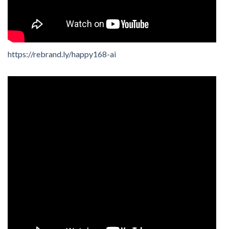
https://rebrand.ly/happy168-ai