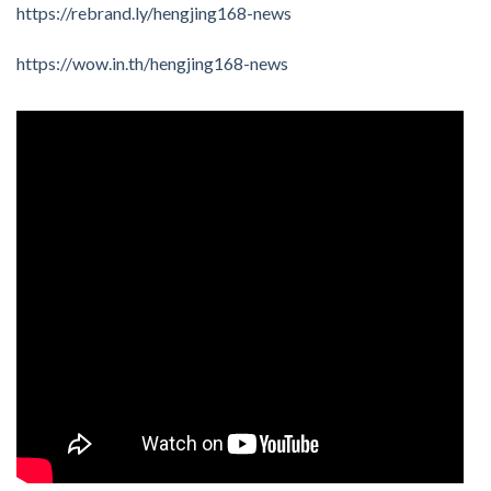
https://rebrand.ly/hengjing168-news
https://wow.in.th/hengjing168-news