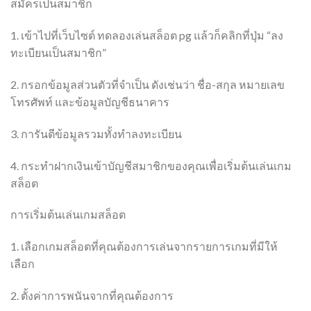
สมัครเป็นสมาชิก
1. เข้าไปที่เว็บไซต์ ทดลองเล่นสล็อต pg แล้วก็คลิกที่ปุ่ม “ลง
ทะเบียนเป็นสมาชิก”
2. กรอกข้อมูลส่วนตัวที่จำเป็น ดังเช่นว่า ชื่อ-สกุล หมายเลข
โทรศัพท์ และข้อมูลบัญชีธนาคาร
3. การันตีข้อมูลรวมทั้งทำลงทะเบียน
4. กระทำฝากเงินเข้าบัญชีสมาชิกของคุณเพื่อเริ่มต้นเล่นเกม
สล็อต
การเริ่มต้นเล่นเกมสล็อต
1. เลือกเกมสล็อตที่คุณต้องการเล่นจากรายการเกมที่มีให้
เลือก
2. ตั้งค่าการพนันจากที่คุณต้องการ