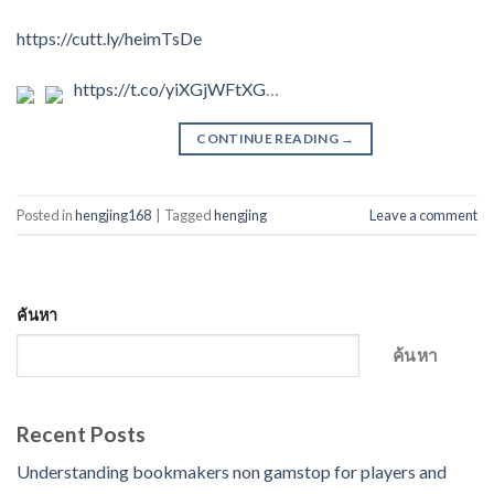
https://cutt.ly/heimTsDe
https://t.co/yiXGjWFtXG
…
CONTINUE READING
→
Posted in
hengjing168
|
Tagged
hengjing
Leave a comment
ค้นหา
ค้นหา
Recent Posts
Understanding bookmakers non gamstop for players and