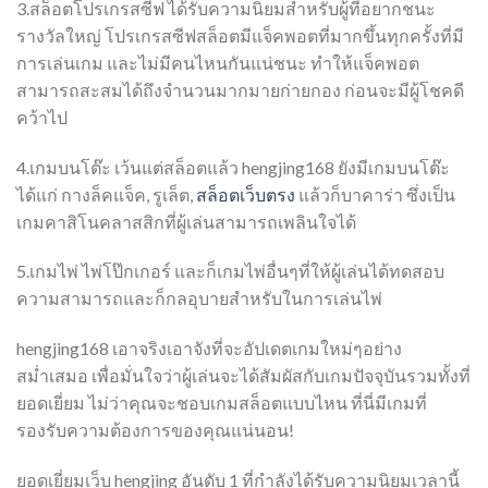
3.สล็อตโปรเกรสซีฟ ได้รับความนิยมสำหรับผู้ที่อยากชนะ
รางวัลใหญ่ โปรเกรสซีฟสล็อตมีแจ็คพอตที่มากขึ้นทุกครั้งที่มี
การเล่นเกม และไม่มีคนไหนกันแน่ชนะ ทำให้แจ็คพอต
สามารถสะสมได้ถึงจำนวนมากมายก่ายกอง ก่อนจะมีผู้โชคดี
คว้าไป
4.เกมบนโต๊ะ เว้นแต่สล็อตแล้ว hengjing168 ยังมีเกมบนโต๊ะ
ได้แก่ กางล็คแจ็ค, รูเล็ต,
สล็อตเว็บตรง
แล้วก็บาคาร่า ซึ่งเป็น
เกมคาสิโนคลาสสิกที่ผู้เล่นสามารถเพลินใจได้
5.เกมไพ่ ไพ่โป๊กเกอร์ และก็เกมไพ่อื่นๆที่ให้ผู้เล่นได้ทดสอบ
ความสามารถและก็กลอุบายสำหรับในการเล่นไพ่
hengjing168 เอาจริงเอาจังที่จะอัปเดตเกมใหม่ๆอย่าง
สม่ำเสมอ เพื่อมั่นใจว่าผู้เล่นจะได้สัมผัสกับเกมปัจจุบันรวมทั้งที่
ยอดเยี่ยม ไม่ว่าคุณจะชอบเกมสล็อตแบบไหน ที่นี่มีเกมที่
รองรับความต้องการของคุณแน่นอน!
ยอดเยี่ยมเว็บ hengjing อันดับ 1 ที่กำลังได้รับความนิยมเวลานี้