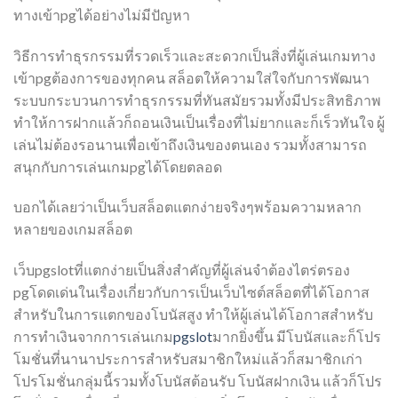
ทางเข้าpgได้อย่างไม่มีปัญหา
วิธีการทำธุรกรรมที่รวดเร็วและสะดวกเป็นสิ่งที่ผู้เล่นเกมทาง
เข้าpgต้องการของทุกคน สล็อตให้ความใส่ใจกับการพัฒนา
ระบบกระบวนการทำธุรกรรมที่ทันสมัยรวมทั้งมีประสิทธิภาพ
ทำให้การฝากแล้วก็ถอนเงินเป็นเรื่องที่ไม่ยากและก็เร็วทันใจ ผู้
เล่นไม่ต้องรอนานเพื่อเข้าถึงเงินของตนเอง รวมทั้งสามารถ
สนุกกับการเล่นเกมpgได้โดยตลอด
บอกได้เลยว่าเป็นเว็บสล็อตแตกง่ายจริงๆพร้อมความหลาก
หลายของเกมสล็อต
เว็บpgslotที่แตกง่ายเป็นสิ่งสำคัญที่ผู้เล่นจำต้องไตร่ตรอง
pgโดดเด่นในเรื่องเกี่ยวกับการเป็นเว็บไซต์สล็อตที่ได้โอกาส
สำหรับในการแตกของโบนัสสูง ทำให้ผู้เล่นได้โอกาสสำหรับ
การทำเงินจากการเล่นเกม
pgslot
มากยิ่งขึ้น มีโบนัสและก็โปร
โมชั่นที่นานาประการสำหรับสมาชิกใหม่แล้วก็สมาชิกเก่า
โปรโมชั่นกลุ่มนี้รวมทั้งโบนัสต้อนรับ โบนัสฝากเงิน แล้วก็โปร