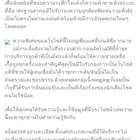
เพื่อนักพนันที่ชอบความระทึกใจแล้วก็ความท้าทาย ด้วยระบบ
ที่มีมาตรฐานสากล มีใบรับรองความถูกต้องชัดเจน รวมทั้งยัง
เป็นเว็บตรงไม่ผ่านเอเย่นต์ พร้อมด้วยมีการอัปเดตเกมใหม่ๆ
โดยตลอด
ความพิเศษของเว็บไซต์นี้ไม่อยู่เพียงแค่ที่เกมส์ที่มากมาย
แม้กระนั้นยังรวมไปถึงระบบฝาก-ถอนอัตโนมัติที่ล้ำยุค
การบริการลูกค้าที่เป็นมิตรแล้วก็พร้อมให้ความช่วยเหลือ
เกื้อกูลทุกครั้ง และสำคัญที่สุดเป็นมีใบรับรองการเป็นเว็บไซต์
แท้ที่ช่วยให้ผู้เล่นเชื่อมั่นได้ว่าทุกการเดิมพันนั้นไม่เป็น
อันตรายและชอบธรรม ด้วยเหตุผลกลุ่มนี้ hengjing ก็เลยเป็น
เว็บที่ได้รับการยินยอมรับและเป็นที่เรียกร้องของนักเสี่ยงโชค
คนไม่ใช่น้อย
เพื่อให้ทุกคนได้รับความรู้และก็ข้อมูลที่มีประโยชน์ บทความ
นี้จะพาทุกท่านไปทำความรู้จักกับ
สล็อต168 อย่างละเอียด ตั้งแต่ประเภทเกมที่มีให้บริการ ไป
จนถึงบริการลูกค้าและการช่วยสนับสนุนที่เหนือระดับ พร้อม