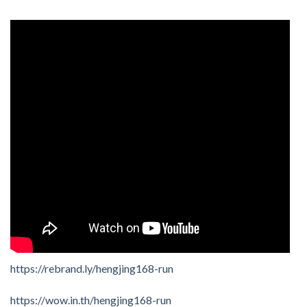
https://rebrand.ly/hengjing168-run
https://wow.in.th/hengjing168-run