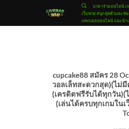
Skip
บาคาร่าออนไลน์ เ
to
เว็บหวย สนุกสุดตัวและช่อ
content
แทงบอลออนไลน์ แนะนำเท
cupcake88 สมัคร 28 Oct
วอลเล็ทสะดวกสุด}{ไม่มี
{เครดิตฟรีรับได้ทุกวัน}{ไ
{เล่นได้ครบทุกเกมในเว็
T