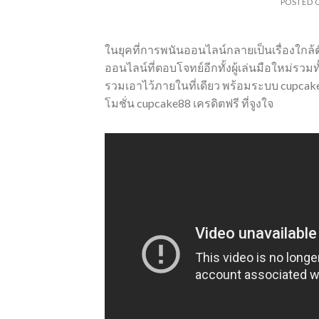
POSTED 
ในยุคที่การพนันออนไลน์กลายเป็นเรื่องใกล้ตั
ออนไลน์ที่ตอบโจทย์อีกทั้งผู้เล่นมือใหม่รวมท
รวมเอาไว้ภายในที่เดียว พร้อมระบบ cupcake8
โมชั่น cupcake88 เครดิตฟรี ที่จูงใจ