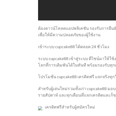
ต้องดาวน์โหลดแอปพลิเคชัน รองรับการยืนยั
เพื่อให้มีความปลอดภัยของผู้ใช้งาน
เข้าระบบ cupcake88 ได้ตลอด 24 ชั่วโมง
ระบบ cupcake88 เข้าสู่ระบบ ดีไซน์มาให้ใช้งา
โลกที่การเดิมพันได้ในทันที พร้อมรองรับทุกเค
โปรโมชั่น cupcake88 เครดิตฟรี แจกจริงทุกวี
สำหรับผู้เล่นใหม่รวมทั้งเก่า cupcake88 มอ
รายสัปดาห์ และทุกเดือนที่แจกเครดิตและก
เครดิตฟรีสำหรับผู้สมัครใหม่