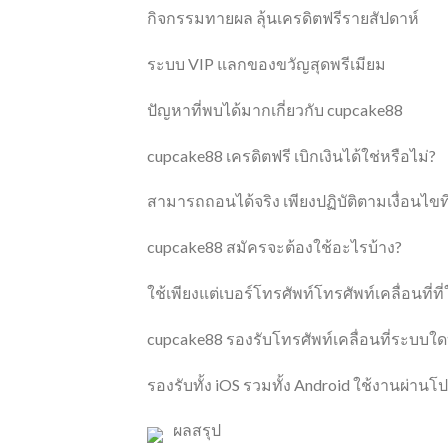
กิจกรรมทายผล ลุ้นเครดิตฟรีรายสัปดาห์
ระบบ VIP แลกของขวัญสุดพรีเมียม
ปัญหาที่พบได้มากเกี่ยวกับ cupcake88
cupcake88 เครดิตฟรี เบิกเงินได้ใช่หรือไม่?
สามารถถอนได้จริง เพียงปฏิบัติตามเงื่อนไข
cupcake88 สมัครจะต้องใช้อะไรบ้าง?
ใช้เพียงแต่เบอร์โทรศัพท์โทรศัพท์เคลื่อนท
cupcake88 รองรับโทรศัพท์เคลื่อนที่ระบบใด
รองรับทั้ง iOS รวมทั้ง Android ใช้งานผ่านโ
ผลสรุป