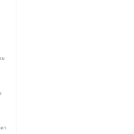
้อม
ว
าคา