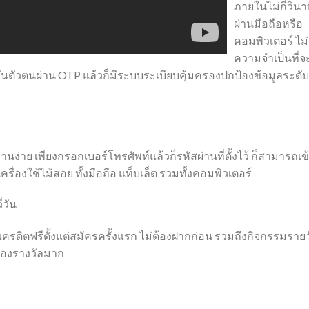
ภายในไม่กี่วินา
ผ่านมือถือหรือ
คอมพิวเตอร์ ไม่
ความจำเป็นที่จ
นตัวตนผ่าน OTP แล้วก็มีระบบระเบียบคุ้มครองปกป้องข้อมูลระดับ
นง่าย เพียงกรอกเบอร์โทรศัพท์แล้วก็รหัสผ่านที่ตั้งไว้ ก็สามารถเข้า
รื่องใช้ไม้สอย ทั้งมือถือ แท็บเล็ต รวมทั้งคอมพิวเตอร์
่วัน
บเครดิตฟรีตั้งแต่สมัครครั้งแรก ไม่ต้องฝากก่อน รวมถึงกิจกรรมราย
็ของรางวัลมาก