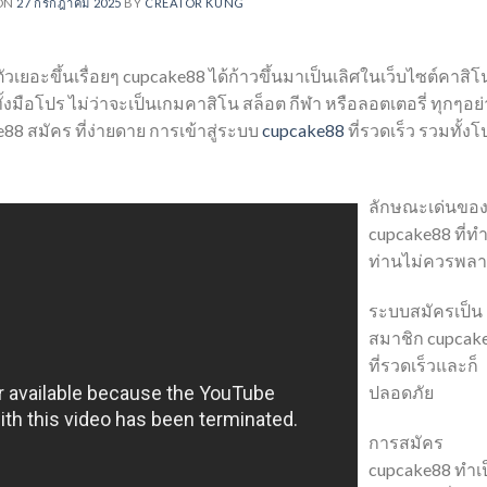
ON
27 กรกฎาคม 2025
BY
CREATOR KUNG
วเยอะขึ้นเรื่อยๆ cupcake88 ได้ก้าวขึ้นมาเป็นเลิศในเว็บไซต์คาสิโ
ั้งมือโปร ไม่ว่าจะเป็นเกมคาสิโน สล็อต กีฬา หรือลอตเตอรี่ ทุกๆอย่
8 สมัคร ที่ง่ายดาย การเข้าสู่ระบบ
cupcake88
ที่รวดเร็ว รวมทั้งโ
ลักษณะเด่นขอ
cupcake88 ที่ทำ
ท่านไม่ควรพล
ระบบสมัครเป็น
สมาชิก cupcak
ที่รวดเร็วและก็
ปลอดภัย
การสมัคร
cupcake88 ทำเ