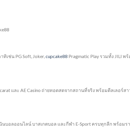
ake88
ิเช่น PG Soft, Joker,
cupcake88
Pragmatic Play รวมทั้ง JILI พร
arat และ AE Casino ถ่ายทอดสดจากสถานที่จริง พร้อมดีลเลอร์สา
นันบอลออนไลน์ บาสเกตบอล และกีฬา E-Sport ครบทุกลีก พร้อมร