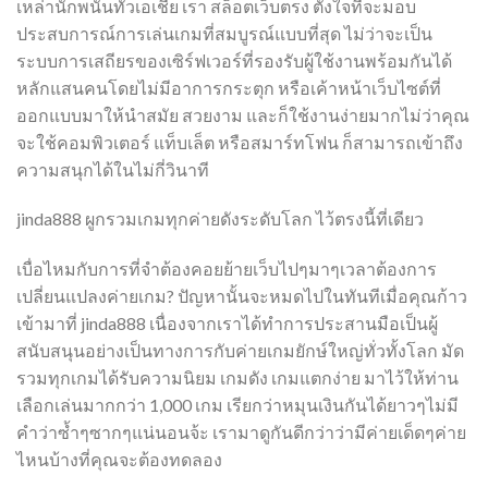
เหล่านักพนันทั่วเอเชีย เรา สล็อตเว็บตรง ตั้งใจที่จะมอบ
ประสบการณ์การเล่นเกมที่สมบูรณ์แบบที่สุด ไม่ว่าจะเป็น
ระบบการเสถียรของเซิร์ฟเวอร์ที่รองรับผู้ใช้งานพร้อมกันได้
หลักแสนคนโดยไม่มีอาการกระตุก หรือเค้าหน้าเว็บไซต์ที่
ออกแบบมาให้นำสมัย สวยงาม และก็ใช้งานง่ายมากไม่ว่าคุณ
จะใช้คอมพิวเตอร์ แท็บเล็ต หรือสมาร์ทโฟน ก็สามารถเข้าถึง
ความสนุกได้ในไม่กี่วินาที
jinda888 ผูกรวมเกมทุกค่ายดังระดับโลก ไว้ตรงนี้ที่เดียว
เบื่อไหมกับการที่จำต้องคอยย้ายเว็บไปๆมาๆเวลาต้องการ
เปลี่ยนแปลงค่ายเกม? ปัญหานั้นจะหมดไปในทันทีเมื่อคุณก้าว
เข้ามาที่ jinda888 เนื่องจากเราได้ทำการประสานมือเป็นผู้
สนับสนุนอย่างเป็นทางการกับค่ายเกมยักษ์ใหญ่ทั่วทั้งโลก มัด
รวมทุกเกมได้รับความนิยม เกมดัง เกมแตกง่าย มาไว้ให้ท่าน
เลือกเล่นมากกว่า 1,000 เกม เรียกว่าหมุนเงินกันได้ยาวๆไม่มี
คำว่าซ้ำๆซากๆแน่นอนจ้ะ เรามาดูกันดีกว่าว่ามีค่ายเด็ดๆค่าย
ไหนบ้างที่คุณจะต้องทดลอง