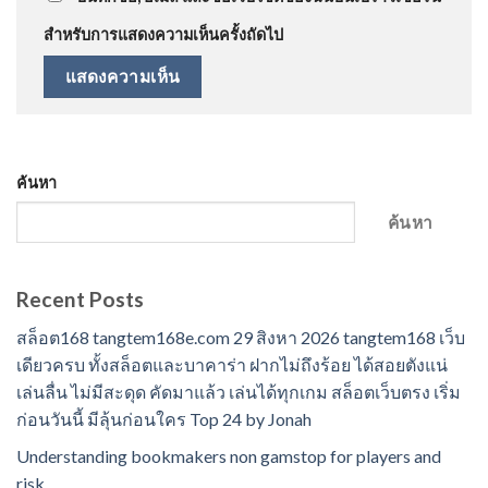
สำหรับการแสดงความเห็นครั้งถัดไป
ค้นหา
ค้นหา
Recent Posts
สล็อต168 tangtem168e.com 29 สิงหา 2026 tangtem168 เว็บ
เดียวครบ ทั้งสล็อตและบาคาร่า ฝากไม่ถึงร้อย ได้สอยตังแน่
เล่นลื่น ไม่มีสะดุด คัดมาแล้ว เล่นได้ทุกเกม สล็อตเว็บตรง เริ่ม
ก่อนวันนี้ มีลุ้นก่อนใคร Top 24 by Jonah
Understanding bookmakers non gamstop for players and
risk