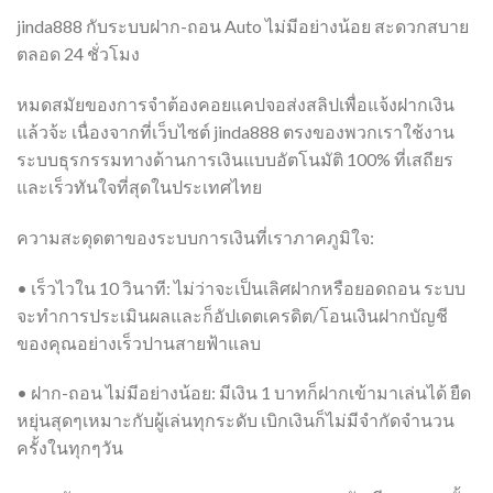
jinda888 กับระบบฝาก-ถอน Auto ไม่มีอย่างน้อย สะดวกสบาย
ตลอด 24 ชั่วโมง
หมดสมัยของการจำต้องคอยแคปจอส่งสลิปเพื่อแจ้งฝากเงิน
แล้วจ้ะ เนื่องจากที่เว็บไซต์ jinda888 ตรงของพวกเราใช้งาน
ระบบธุรกรรมทางด้านการเงินแบบอัตโนมัติ 100% ที่เสถียร
และเร็วทันใจที่สุดในประเทศไทย
ความสะดุดตาของระบบการเงินที่เราภาคภูมิใจ:
• เร็วไวใน 10 วินาที: ไม่ว่าจะเป็นเลิศฝากหรือยอดถอน ระบบ
จะทำการประเมินผลและก็อัปเดตเครดิต/โอนเงินฝากบัญชี
ของคุณอย่างเร็วปานสายฟ้าแลบ
• ฝาก-ถอน ไม่มีอย่างน้อย: มีเงิน 1 บาทก็ฝากเข้ามาเล่นได้ ยืด
หยุ่นสุดๆเหมาะกับผู้เล่นทุกระดับ เบิกเงินก็ไม่มีจำกัดจำนวน
ครั้งในทุกๆวัน