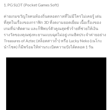
1. PG SLOT (Pocket Games Soft)
ค่ายเกมขวัญใจคนท้องถิ่นตลอดกาลที่ไม่มีใครไม่เคยรู้ เด่น
ที่สุดในเรื่องของกราฟิก 3D ที่งดงามยอดเยี่ยม เนื้อเรื่องของ
เกมที่น่าติดตาม และก็ฟีพบร์ตัวคูณสุดชั่วร้ายที่ช่วยให้เงิน
รางวัลของคุณพุ่งทะยานแบบฉุดไม่อยู่ เกมฮิตประจำค่ายอย่าง
Treasures of Aztec (สล็อตสาวถ้ำ) หรือ Lucky Neko (เนโกะ
นำโชค) ก็มีพร้อมให้ท่านระเบิดความปังได้ตลอด 1 วัน