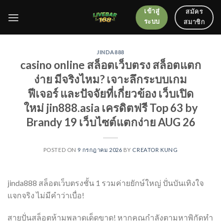
Skip
เข้าสู่
สมัคร
to
ระบบ
สมาชิก
content
JINDA888
casino online สล็อตเว็บตรง สล็อตแตก
ง่าย มีจริงไหม? เจาะลึกระบบเกม
ฟีเจอร์ และปัจจัยที่เกี่ยวข้อง เว็บเปิด
ใหม่ jin888.asia เครดิตฟรี Top 63 by
Brandy 19 เว็บไซต์แตกง่าย AUG 26
POSTED ON
9 กรกฎาคม 2026
BY
CREATOR KUNG
jinda888 สล็อตเว็บตรงชั้น 1 รวมค่ายยักษ์ใหญ่ ปั่นบันเทิงใจ
แจกจริง ไม่มีคำว่าเบื่อ!
สายปั่นสล็อตห้ามพลาดเด็ดขาด! หากคุณกำลังตามหาพิกัดทำ