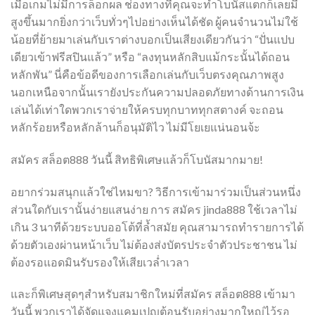
เมื่อเกมไม่มีการล็อกผล ช่องทางที่คุณจะทำโบนัสแตกก็เลยมี
สูงขึ้นมากยิ่งกว่าเว็บทั่วๆไปอย่างเห็นได้ชัด ผู้คนจำนวนไม่ใช้
น้อยที่ย้ายมาเล่นกับเราต่างบอกเป็นเสียงเดียวกันว่า “ปั่นแปบ
เดียวเข้าฟรีสปินแล้ว” หรือ “ลงทุนหลักสิบแม้กระนั้นได้ถอน
หลักพัน” นี่คือข้อดีของการเลือกเล่นกับเว็บตรงคุณภาพสูง
นอกเหนือจากนั้นเรายังประกันความปลอดภัยทางด้านการเงิน
เล่นได้เท่าใดพวกเราจ่ายให้ครบทุกบาททุกสตางค์ จะถอน
หลักร้อยหรือหลักล้านก็อนุมัติไว ไม่มีโยเยแน่นอนจ้ะ
สมัคร สล็อต888 วันนี้ สิทธิพิเศษแล้วก็โบนัสมากมาย!
อยากร่วมสนุกแล้วใช่ไหมขา? วิธีการเข้ามาร่วมเป็นส่วนหนึ่ง
ส่วนใดกับเรานั้นง่ายแสนง่าย การ สมัคร jinda888 ใช้เวลาไม่
เกิน 3 นาทีด้วยระบบออโต้ที่ล้ำสมัย คุณสามารถทำรายการได้
ด้วยตัวเองผ่านหน้าเว็บ ไม่ต้องส่งบัตรประจำตัวประชาชน ไม่
ต้องรอแอดมินรับรองให้เสียเวล่ำเวลา
และก็พิเศษสุดๆสำหรับสมาชิกใหม่ที่สมัคร สล็อต888 เข้ามา
วันนี้ พวกเราได้จัดแจงแคมเปญต้อนรับอย่างมากใหญ่ไว้รอ