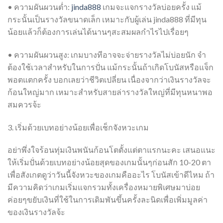
• ความผันผวนต่ำ:
jinda888
เกมจะแจกรางวัลบ่อยครั้ง แม้
กระนั้นเป็นรางวัลขนาดเล็ก เหมาะกับผู้เล่น jinda888 ที่มีทุน
น้อยแล้วก็ต้องการเล่นได้นานๆสะสมผลกำไรไปเรื่อยๆ
• ความผันผวนสูง: เกมบางทีอาจจะจ่ายรางวัลไม่บ่อยนัก จำ
ต้องใช้เวลาสำหรับในการปั่น แม้กระนั้นถ้าเกิดโบนัสหรือแจ็ก
พอตแตกครั้ง บอกเลยว่าชีวิตเปลี่ยน เนื่องจากว่าเงินรางวัลจะ
ก้อนใหญ่มาก เหมาะสำหรับสายล่ารางวัลใหญ่ที่มีทุนหนาพอ
สมควรจ้ะ
3. เริ่มด้วยเบทอย่างน้อยเพื่อเช็กจังหวะเกม
อย่าพึ่งใจร้อนทุ่มเงินพนันก้อนโตตั้งแต่ตาแรกนะคะ เสนอแนะ
ให้เริ่มปั่นด้วยเบทอย่างน้อยสุดของเกมนั้นๆก่อนสัก 10-20 ตา
เพื่อสังเกตดูว่าวันนี้จังหวะของเกมคืออะไร โบนัสเข้าดีไหม ถ้า
มีความคิดว่าเกมเริ่มแจกรวมทั้งเครื่องหมายพิเศษมาบ่อย
ค่อยๆขยับเงินที่ใช้ในการเดิมพันขึ้นครั้งละนิดเพื่อเพิ่มมูลค่า
ของเงินรางวัลจ้ะ