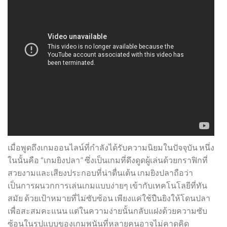
เมื่อพูดถึงเกมออนไลน์ที่กำลังได้รับความนิยมในปัจจุบัน หนึ่ง
ในนั้นคือ “เกมยิงปลา” ซึ่งเป็นเกมที่ดึงดูดผู้เล่นด้วยกราฟิกที่
สวยงามและเสียงประกอบที่น่าตื่นเต้น เกมยิงปลาถือว่า
เป็นการผนวกการเล่นเกมแบบง่ายๆ เข้ากับเทคโนโลยีที่ทัน
สมัย ด้วยเป้าหมายที่ไม่ซับซ้อน เพียงแค่ใช้ปืนยิงให้โดนปลา
เพื่อสะสมคะแนน แต่ในความง่ายนั้นกลับแฝงด้วยความซับ
ซ้อนในรูปแบบของเกมพนันที่หลายคนอาจไม่คาดคิด