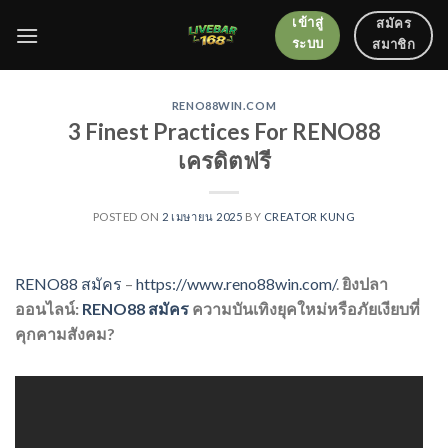
Skip
เข้าสู่
สมัคร
to
ระบบ
สมาชิก
content
RENO88WIN.COM
3 Finest Practices For RENO88
เครดิตฟรี
POSTED ON
2 เมษายน 2025
BY
CREATOR KUNG
RENO88 สมัคร
–
https://www.reno88win.com/
.
ยิงปลา
ออนไลน์:
RENO88 สมัคร
ความบันเทิงยุคใหม่หรือภัยเงียบที่
คุกคามสังคม?