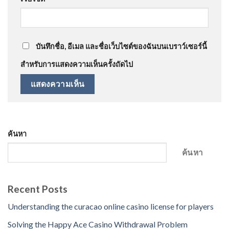
บันทึกชื่อ, อีเมล และชื่อเว็บไซต์ของฉันบนเบราว์เซอร์นี้
สำหรับการแสดงความเห็นครั้งถัดไป
ค้นหา
ค้นหา
Recent Posts
Understanding the curacao online casino license for players
Solving the Happy Ace Casino Withdrawal Problem