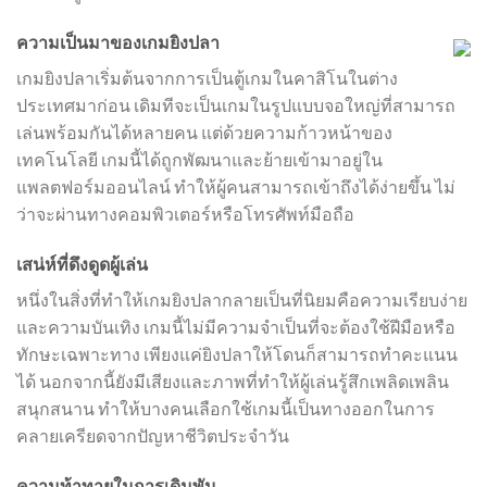
ความเป็นมาของเกมยิงปลา
เกมยิงปลาเริ่มต้นจากการเป็นตู้เกมในคาสิโนในต่าง
ประเทศมาก่อน เดิมทีจะเป็นเกมในรูปแบบจอใหญ่ที่สามารถ
เล่นพร้อมกันได้หลายคน แต่ด้วยความก้าวหน้าของ
เทคโนโลยี เกมนี้ได้ถูกพัฒนาและย้ายเข้ามาอยู่ใน
แพลตฟอร์มออนไลน์ ทำให้ผู้คนสามารถเข้าถึงได้ง่ายขึ้น ไม่
ว่าจะผ่านทางคอมพิวเตอร์หรือโทรศัพท์มือถือ
เสน่ห์ที่ดึงดูดผู้เล่น
หนึ่งในสิ่งที่ทำให้เกมยิงปลากลายเป็นที่นิยมคือความเรียบง่าย
และความบันเทิง เกมนี้ไม่มีความจำเป็นที่จะต้องใช้ฝีมือหรือ
ทักษะเฉพาะทาง เพียงแค่ยิงปลาให้โดนก็สามารถทำคะแนน
ได้ นอกจากนี้ยังมีเสียงและภาพที่ทำให้ผู้เล่นรู้สึกเพลิดเพลิน
สนุกสนาน ทำให้บางคนเลือกใช้เกมนี้เป็นทางออกในการ
คลายเครียดจากปัญหาชีวิตประจำวัน
ความท้าทายในการเดิมพัน