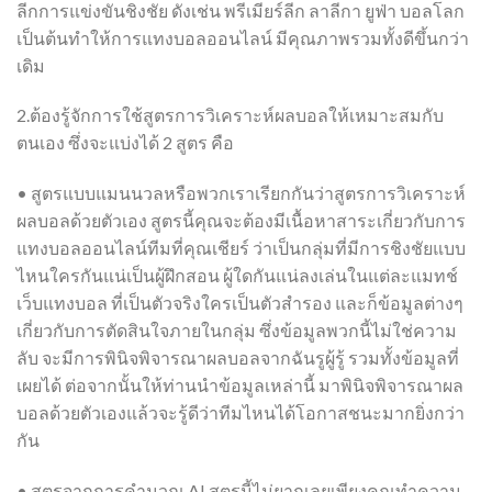
ลีกการแข่งขันชิงชัย ดังเช่น พรีเมียร์ลีก ลาลีกา ยูฟ่า บอลโลก
เป็นต้นทำให้การแทงบอลออนไลน์ มีคุณภาพรวมทั้งดีขึ้นกว่า
เดิม
2.ต้องรู้จักการใช้สูตรการวิเคราะห์ผลบอลให้เหมาะสมกับ
ตนเอง ซึ่งจะแบ่งได้ 2 สูตร คือ
• สูตรแบบแมนนวลหรือพวกเราเรียกกันว่าสูตรการวิเคราะห์
ผลบอลด้วยตัวเอง สูตรนี้คุณจะต้องมีเนื้อหาสาระเกี่ยวกับการ
แทงบอลออนไลน์ทีมที่คุณเชียร์ ว่าเป็นกลุ่มที่มีการชิงชัยแบบ
ไหนใครกันแน่เป็นผู้ฝึกสอน ผู้ใดกันแน่ลงเล่นในแต่ละแมทช์
เว็บแทงบอล ที่เป็นตัวจริงใครเป็นตัวสำรอง และก็ข้อมูลต่างๆ
เกี่ยวกับการตัดสินใจภายในกลุ่ม ซึ่งข้อมูลพวกนี้ไม่ใช่ความ
ลับ จะมีการพินิจพิจารณาผลบอลจากฉันรูผู้รู้ รวมทั้งข้อมูลที่
เผยได้ ต่อจากนั้นให้ท่านนำข้อมูลเหล่านี้ มาพินิจพิจารณาผล
บอลด้วยตัวเองแล้วจะรู้ดีว่าทีมไหนได้โอกาสชนะมากยิ่งกว่า
กัน
• สูตรจากการคำนวณ AI สูตรนี้ไม่ยากเลยเพียงคุณทำความ