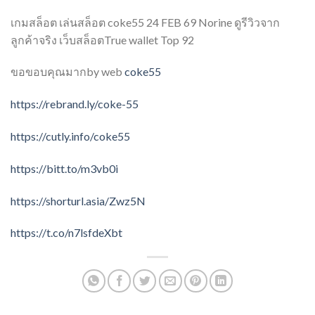
เกมสล็อต เล่นสล็อต coke55 24 FEB 69 Norine ดูรีวิวจาก
ลูกค้าจริง เว็บสล็อตTrue wallet Top 92
ขอขอบคุณมากby web
coke55
https://rebrand.ly/coke-55
https://cutly.info/coke55
https://bitt.to/m3vb0i
https://shorturl.asia/Zwz5N
https://t.co/n7lsfdeXbt