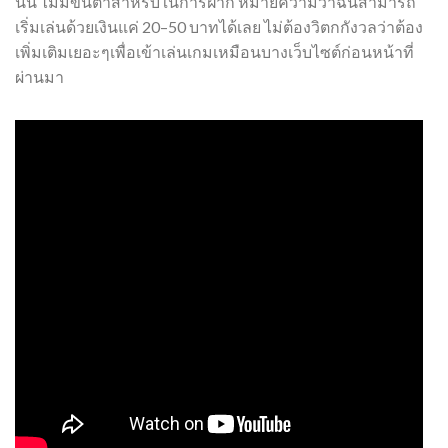
นั้น ไม่มีขั้นต่ำสำหรับในการฝาก หมายความว่าฉันสามารถ
เริ่มเล่นด้วยเงินแค่ 20–50 บาทได้เลย ไม่ต้องวิตกกังวลว่าต้อง
เพิ่มเติมเยอะๆเพื่อเข้าเล่นเกมเหมือนบางเว็บไซต์ก่อนหน้าที่
ผ่านมา