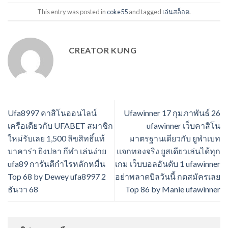
This entry was posted in
coke55
and tagged
เล่นสล็อต
.
CREATOR KUNG
Ufa8997 คาสิโนออนไลน์
Ufawinner 17 กุมภาพันธ์ 26
เครือเดียวกับ UFABET สมาชิก
ufawinner เว็บคาสิโน
ใหม่รับเลย 1,500 ลิขสิทธิ์แท้
มาตรฐานเดียวกับ ยูฟ่าเบท
บาคาร่า ยิงปลา กีฬา เล่นง่าย
แจกทองจริง ยูสเดียวเล่นได้ทุก
ufa89 การันตีกำไรหลักหมื่น
เกม เว็บบอลอันดับ 1 ufawinner
Top 68 by Dewey ufa8997 2
อย่าพลาดบิลวันนี้ กดสมัครเลย
ธันวา 68
Top 86 by Manie ufawinner