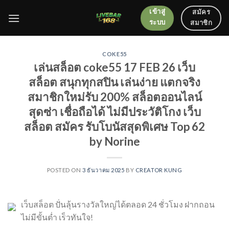
Skip
เข้าสู่
สมัคร
to
ระบบ
สมาชิก
content
COKE55
เล่นสล็อต coke55 17 FEB 26 เว็บ
สล็อต สนุกทุกสปิน เล่นง่าย แตกจริง
สมาชิกใหม่รับ 200% สล็อตออนไลน์
สุดซ่า เชื่อถือได้ ไม่มีประวัติโกง เว็บ
สล็อต สมัคร รับโบนัสสุดพิเศษ Top 62
by Norine
POSTED ON
3 ธันวาคม 2025
BY
CREATOR KUNG
เว็บสล็อต ปั่นลุ้นรางวัลใหญ่ได้ตลอด 24 ชั่วโมง ฝากถอน
ไม่มีขั้นต่ำ เร็วทันใจ!