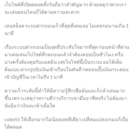
เว็บไซต์ที่เปิดตลอดทั้งวันถือว่าสำคัญมาก ด้วยเหตุว่าพวกเรา
จะเล่นตอนไหนก็ได้ตามความสะดวก
เล่นสล็อต ระบบฝากถอนเร็วที่สุดที่เคยเจอ ไม่เคยรอนานเกิน 1
นาที
เรื่องระบบฝากถอนเป็นจุดที่ประทับใจมากที่สุด ก่อนหน้าที่ผ่าน
มาเคยเล่นเว็บไซต์ที่กดถอนแล้วจำต้องคอยเป็นชั่วโมง หรือ
บางครั้งต้องคุยกับแอดมิน แต่เว็บไซต์นี้เป็นระบบ ออโต้เต็ม
ต้นแบบ ฝากปุบปับเงินเข้าเกือบในทันที กดถอนปั๊บเงินกระดอน
เข้าบัญชีในเวลาไม่ถึง 1 นาที
ความเร็วระดับนี้ทำให้มีความรู้สึกเชื่อมั่นและก็กล้าเล่นมาก
ขึ้น เพราะเหตุว่าทราบดีว่าบริการเขามืออาชีพจริง ไม่ต้องมา
นั่งลุ้นว่าเงินจะเข้าเมื่อใด
coke55 ให้เลือกมากไม่น้อยเลยทีเดียว เปลี่ยนแปลงเกมแก้เบื่อ
ได้ตลอด