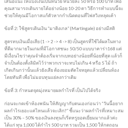
เสนอแนะให้แบ่งเงินเป็นหน่วย หน่วยละ 50 หรือ 100 บาท เพื่อ
คุณสามารถเดินรายได้อย่างน้อย 10-20 ตา วิธีการทำแบบนี้จะ
ช่วยให้คุณมีโอกาสแก้ตัวหากกำเนิดตอนที่ไพ่สวิงหลุดเค้า
ข้อที่ 2: ใช้สูตรเดินเงิน “มาติงเกล” (Martingale) อย่างมีสติ
สูตรทบเงินเมื่อเสีย (1 -> 2 -> 4 -> 8) เป็นสูตรที่ใช้ได้ผลในทาง
ที่ดีมากมายในเกมที่มีโอกาสชนะ 50/50 แบบบาคาร่า168 แต่
มีเงื่อนไขว่าคุณจำต้องเริ่มจากเบทอย่างน้อยที่น้อยที่สุด แล้วก็
จำเป็นต้องตั้งลิมิตไว้ว่าพวกเราจะทบไม่เกิน 4 หรือ 5 ไม้ ถ้า
เกิดเกินกว่านั้นแล้วยังเสีย ต้องยอมตัดใจหยุดแล้วเปลี่ยนห้อง
โดยทันที เพื่อไม่มอบทุนแย่ลงกว่าเดิม
ข้อที่ 3: กำหนดจุดมุ่งหมายผลกำไรที่ เป็นไปได้จริง
ก่อนจะกดเข้าห้องพนัน ให้สัญญากับตนเองก่อนว่า “วันนี้อยาก
ผลกำไรเยอะแค่ไหนแล้วจะเลิก?” ชี้แนะว่าผลกำไรที่เหมาะสม
เป็น 30% – 50% ของเงินลงทุนก็เริ่ดหรูยอดเยี่ยมมากแล้วค่ะ
ได้แก่ ทุน 1,000 ได้กำไร 500 บาท รวมเป็น 1,500 ให้กดถอน