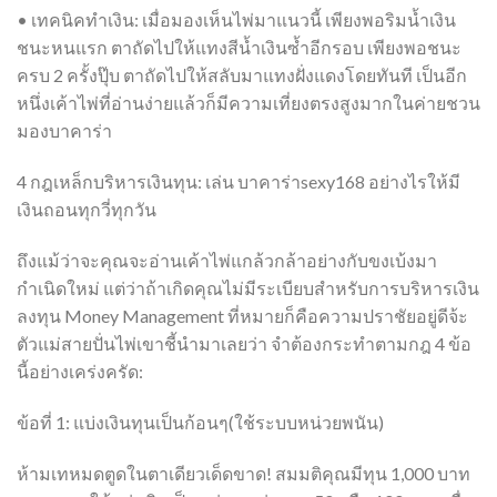
• เทคนิคทำเงิน: เมื่อมองเห็นไพ่มาแนวนี้ เพียงพอริมน้ำเงิน
ชนะหนแรก ตาถัดไปให้แทงสีน้ำเงินซ้ำอีกรอบ เพียงพอชนะ
ครบ 2 ครั้งปุ๊บ ตาถัดไปให้สลับมาแทงฝั่งแดงโดยทันที เป็นอีก
หนึ่งเค้าไพ่ที่อ่านง่ายแล้วก็มีความเที่ยงตรงสูงมากในค่ายชวน
มองบาคาร่า
4 กฎเหล็กบริหารเงินทุน: เล่น บาคาร่าsexy168 อย่างไรให้มี
เงินถอนทุกวี่ทุกวัน
ถึงแม้ว่าจะคุณจะอ่านเค้าไพ่แกล้วกล้าอย่างกับขงเบ้งมา
กำเนิดใหม่ แต่ว่าถ้าเกิดคุณไม่มีระเบียบสำหรับการบริหารเงิน
ลงทุน Money Management ที่หมายก็คือความปราชัยอยู่ดีจ้ะ
ตัวแม่สายปั่นไพ่เขาชี้นำมาเลยว่า จำต้องกระทำตามกฎ 4 ข้อ
นี้อย่างเคร่งครัด:
ข้อที่ 1: แบ่งเงินทุนเป็นก้อนๆ(ใช้ระบบหน่วยพนัน)
ห้ามเทหมดตูดในตาเดียวเด็ดขาด! สมมติคุณมีทุน 1,000 บาท