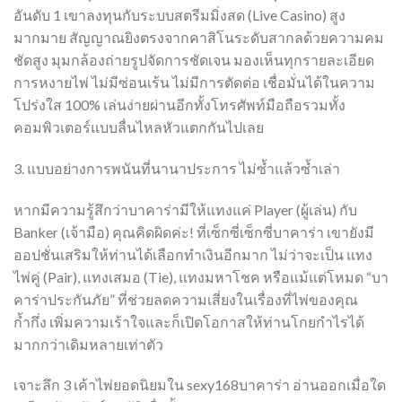
อันดับ 1 เขาลงทุนกับระบบสตรีมมิ่งสด (Live Casino) สูง
มากมาย สัญญาณยิงตรงจากคาสิโนระดับสากลด้วยความคม
ชัดสูง มุมกล้องถ่ายรูปจัดการชัดเจน มองเห็นทุกรายละเอียด
การหงายไพ่ ไม่มีซ่อนเร้น ไม่มีการตัดต่อ เชื่อมั่นได้ในความ
โปร่งใส 100% เล่นง่ายผ่านอีกทั้งโทรศัพท์มือถือรวมทั้ง
คอมพิวเตอร์แบบลื่นไหลหัวแตกกันไปเลย
3. แบบอย่างการพนันที่นานาประการ ไม่ซ้ำแล้วซ้ำเล่า
หากมีความรู้สึกว่าบาคาร่ามีให้แทงแค่ Player (ผู้เล่น) กับ
Banker (เจ้ามือ) คุณคิดผิดค่ะ! ที่เซ็กซี่เซ็กซี่บาคาร่า เขายังมี
ออปชั่นเสริมให้ท่านได้เลือกทำเงินอีกมาก ไม่ว่าจะเป็น แทง
ไพ่คู่ (Pair), แทงเสมอ (Tie), แทงมหาโชค หรือแม้แต่โหมด “บา
คาร่าประกันภัย” ที่ช่วยลดความเสี่ยงในเรื่องที่ไพ่ของคุณ
ก้ำกึ่ง เพิ่มความเร้าใจและก็เปิดโอกาสให้ท่านโกยกำไรได้
มากกว่าเดิมหลายเท่าตัว
เจาะลึก 3 เค้าไพ่ยอดนิยมใน sexy168บาคาร่า อ่านออกเมื่อใด