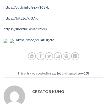
https://cutly.info/sexy168-b
https://bitt.to/xi37rd
https://shorturl.asia/Yth9p
https://t.co/xH4t0g2fdC
This entry was posted in
sexy168
and tagged
sexy168
.
CREATOR KUNG