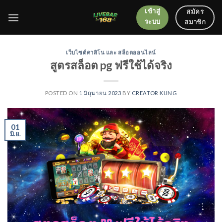
Skip
เข้าสู่
สมัคร
to
ระบบ
สมาชิก
content
เว็บไซต์คาสิโน และ สล็อตออนไลน์
สูตรสล็อต pg ฟรีใช้ได้จริง
POSTED ON
1 มิถุนายน 2023
BY
CREATOR KUNG
01
มิ.ย.