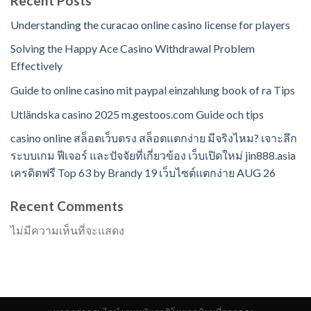
Recent Posts
Understanding the curacao online casino license for players
Solving the Happy Ace Casino Withdrawal Problem
Effectively
Guide to online casino mit paypal einzahlung book of ra Tips
Utländska casino 2025 m.gestoos.com Guide och tips
casino online สล็อตเว็บตรง สล็อตแตกง่าย มีจริงไหม? เจาะลึก
ระบบเกม ฟีเจอร์ และปัจจัยที่เกี่ยวข้อง เว็บเปิดใหม่ jin888.asia
เครดิตฟรี Top 63 by Brandy 19 เว็บไซต์แตกง่าย AUG 26
Recent Comments
ไม่มีความเห็นที่จะแสดง