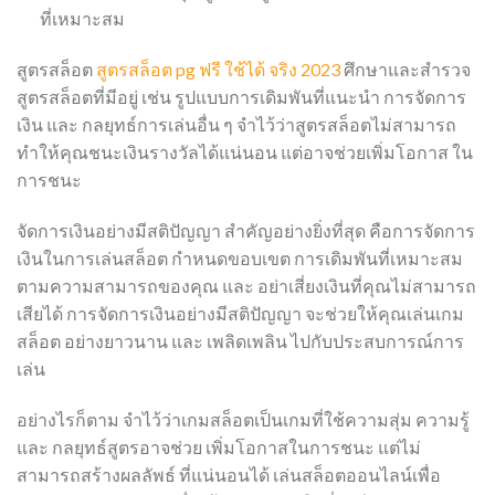
ที่เหมาะสม
สูตรสล็อต
สูตรสล็อต pg ฟรี ใช้ได้ จริง 2023
ศึกษาและสำรวจ
สูตรสล็อตที่มีอยู่ เช่น รูปแบบการเดิมพันที่แนะนำ การจัดการ
เงิน และ กลยุทธ์การเล่นอื่น ๆ จำไว้ว่าสูตรสล็อตไม่สามารถ
ทำให้คุณชนะเงินรางวัลได้แน่นอน แต่อาจช่วยเพิ่มโอกาส ใน
การชนะ
จัดการเงินอย่างมีสติปัญญา สำคัญอย่างยิ่งที่สุด คือการจัดการ
เงินในการเล่นสล็อต กำหนดขอบเขต การเดิมพันที่เหมาะสม
ตามความสามารถของคุณ และ อย่าเสี่ยงเงินที่คุณไม่สามารถ
เสียได้ การจัดการเงินอย่างมีสติปัญญา จะช่วยให้คุณเล่นเกม
สล็อต อย่างยาวนาน และ เพลิดเพลิน ไปกับประสบการณ์การ
เล่น
อย่างไรก็ตาม จำไว้ว่าเกมสล็อตเป็นเกมที่ใช้ความสุ่ม ความรู้
และ กลยุทธ์สูตรอาจช่วย เพิ่มโอกาสในการชนะ แต่ไม่
สามารถสร้างผลลัพธ์ ที่แน่นอนได้ เล่นสล็อตออนไลน์เพื่อ