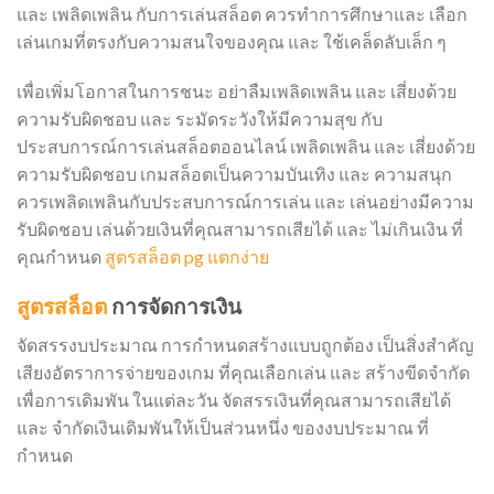
และ เพลิดเพลิน กับการเล่นสล็อต ควรทำการศึกษาและ เลือก
เล่นเกมที่ตรงกับความสนใจของคุณ และ ใช้เคล็ดลับเล็ก ๆ
เพื่อเพิ่มโอกาสในการชนะ อย่าลืมเพลิดเพลิน และ เสี่ยงด้วย
ความรับผิดชอบ และ ระมัดระวังให้มีความสุข กับ
ประสบการณ์การเล่นสล็อตออนไลน์ เพลิดเพลิน และ เสี่ยงด้วย
ความรับผิดชอบ เกมสล็อตเป็นความบันเทิง และ ความสนุก
ควรเพลิดเพลินกับประสบการณ์การเล่น และ เล่นอย่างมีความ
รับผิดชอบ เล่นด้วยเงินที่คุณสามารถเสียได้ และ ไม่เกินเงิน ที่
คุณกำหนด
สูตรสล็อต pg แตกง่าย
สูตรสล็อต
การจัดการเงิน
จัดสรรงบประมาณ การกำหนดสร้างแบบถูกต้อง เป็นสิ่งสำคัญ
เสียงอัตราการจ่ายของเกม ที่คุณเลือกเล่น และ สร้างขีดจำกัด
เพื่อการเดิมพัน ในแต่ละวัน จัดสรรเงินที่คุณสามารถเสียได้
และ จำกัดเงินเดิมพันให้เป็นส่วนหนึ่ง ของงบประมาณ ที่
กำหนด