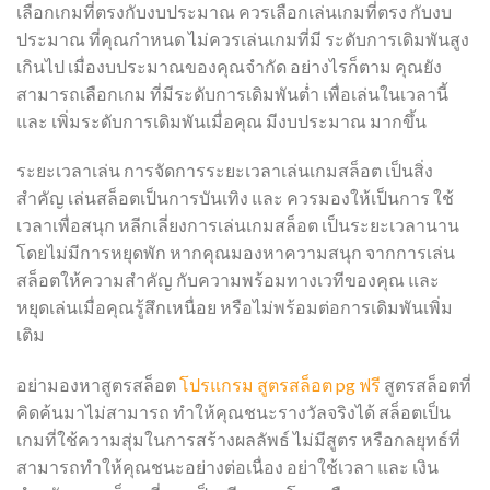
เลือกเกมที่ตรงกับงบประมาณ ควรเลือกเล่นเกมที่ตรง กับงบ
ประมาณ ที่คุณกำหนด ไม่ควรเล่นเกมที่มี ระดับการเดิมพันสูง
เกินไป เมื่องบประมาณของคุณจำกัด อย่างไรก็ตาม คุณยัง
สามารถเลือกเกม ที่มีระดับการเดิมพันต่ำ เพื่อเล่นในเวลานี้
และ เพิ่มระดับการเดิมพันเมื่อคุณ มีงบประมาณ มากขึ้น
ระยะเวลาเล่น การจัดการระยะเวลาเล่นเกมสล็อต เป็นสิ่ง
สำคัญ เล่นสล็อตเป็นการบันเทิง และ ควรมองให้เป็นการ ใช้
เวลาเพื่อสนุก หลีกเลี่ยงการเล่นเกมสล็อต เป็นระยะเวลานาน
โดยไม่มีการหยุดพัก หากคุณมองหาความสนุก จากการเล่น
สล็อตให้ความสำคัญ กับความพร้อมทางเวทีของคุณ และ
หยุดเล่นเมื่อคุณรู้สึกเหนื่อย หรือไม่พร้อมต่อการเดิมพันเพิ่ม
เติม
อย่ามองหาสูตรสล็อต
โปรแกรม สูตรสล็อต pg ฟรี
สูตรสล็อตที่
คิดค้นมาไม่สามารถ ทำให้คุณชนะรางวัลจริงได้ สล็อตเป็น
เกมที่ใช้ความสุ่มในการสร้างผลลัพธ์ ไม่มีสูตร หรือกลยุทธ์ที่
สามารถทำให้คุณชนะอย่างต่อเนื่อง อย่าใช้เวลา และ เงิน