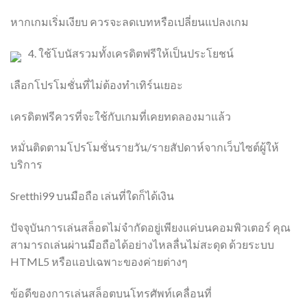
หากเกมเริ่มเงียบ ควรจะลดเบทหรือเปลี่ยนแปลงเกม
4. ใช้โบนัสรวมทั้งเครดิตฟรีให้เป็นประโยชน์
เลือกโปรโมชั่นที่ไม่ต้องทำเทิร์นเยอะ
เครดิตฟรีควรที่จะใช้กับเกมที่เคยทดลองมาแล้ว
หมั่นติดตามโปรโมชั่นรายวัน/รายสัปดาห์จากเว็บไซต์ผู้ให้
บริการ
Sretthi99 บนมือถือ เล่นที่ใดก็ได้เงิน
ปัจจุบันการเล่นสล็อตไม่จำกัดอยู่เพียงแค่บนคอมพิวเตอร์ คุณ
สามารถเล่นผ่านมือถือได้อย่างไหลลื่นไม่สะดุด ด้วยระบบ
HTML5 หรือแอปเฉพาะของค่ายต่างๆ
ข้อดีของการเล่นสล็อตบนโทรศัพท์เคลื่อนที่