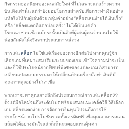
กิจกรรมยอดนิยมของคนสมัยใหม่ ที่ไม่เฉพาะแต่สร้างความ
บันเทิงเท่านั้น แต่ว่ายังมอบโอกาสสำหรับเพื่อการทำเงินอย่าง
แท้จริงให้กับผู้เล่นด้วย กลุ่มคำอย่าง “สล็อตเล่นง่ายได้เงินเร็ว”
หรือ “สล็อตแตกดีแตกบ่อยครั้ง” ไม่ได้เป็นแค่คำ
โฆษณาชวนเชื่อ แม้กระนั้นเป็นสิ่งที่ผู้เล่นผู้คนจำนวนไม่ใช้
น้อยสัมผัสได้จริงจากประสบการณ์ตรง
การเล่น
สล็อต
ไม่ใช่แค่เรื่องของดวงอีกต่อไป หากคุณรู้จัก
เลือกเกมที่เหมาะสม เรียนระบบของเกม เข้าใจความน่าจะเป็น
และก็ใช้ประโยชน์จากฟีพบร์พิเศษของแต่ละเกม ก็สามารถ
เปลี่ยนแปลงเกมธรรมดาให้เปลี่ยนเป็นเครื่องมือทำเงินที่มี
คุณภาพสูงอย่างไม่น่าเชื่อ
พวกเราจะพาคุณเจาะลึกถึงประสบการณ์การเล่น สล็อต99
ตั้งแต่มือใหม่จนถึงระดับโปร พร้อมเสนอแนะเคล็ดวิธี วิธีเลือก
เกม สล็อตแตกง่าย การจัดการเงินทุน ไปจนถึงการใช้
ประโยชน์จากโปรโมชั่นรวมทั้งเครดิตฟรี เพื่อคุณสามารถเล่น
สล็อตได้อย่างมั่นใจแล้วก็เห็นผลตอบแทนคุ้มค่า