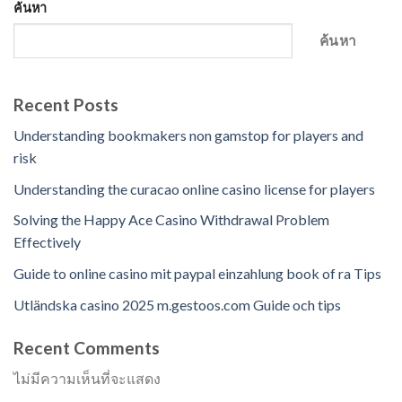
ค้นหา
ค้นหา
Recent Posts
Understanding bookmakers non gamstop for players and
risk
Understanding the curacao online casino license for players
Solving the Happy Ace Casino Withdrawal Problem
Effectively
Guide to online casino mit paypal einzahlung book of ra Tips
Utländska casino 2025 m.gestoos.com Guide och tips
Recent Comments
ไม่มีความเห็นที่จะแสดง