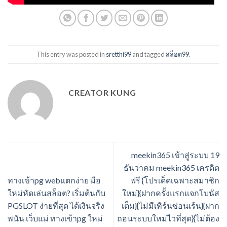
This entry was posted in
sretthi99
and tagged
สล็อต99
.
CREATOR KUNG
meekin365 เข้าสู่ระบบ 19
ธันวาคม meekin365 เครดิต
ทางเข้าpg webแตกง่าย มือ
ฟรี {โปรเด็ดเฉพาะสมาชิก
ใหม่หัดเล่นสล็อต? เริ่มต้นกับ
ใหม่}{ฝากครั้งแรกแจกโบนัส
PGSLOT ง่ายที่สุด ได้เงินจริง
เต็ม}{ไม่มีเทิร์นซ่อนเร้น}{ฝาก
พนัน เว็บแม่ ทางเข้าpg ใหม่
ถอนระบบใหม่ไวที่สุด}{ไม่ต้อง