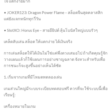
ใจ แตกง่ายมาก
• JOKER123: Dragon Power Flame – สล็อตจีนสุดคลาสสิก
แต่ยังแจกหนักทุกวี่วัน
• SlotXO: Horus Eye – สายอียิปต์ ลุ้นโบนัสใหญ่แบบรัวๆ
เคล็ดลับเล่น สล็อต ให้แตกง่าย ได้เงินจริง
การเล่นสล็อตให้ได้เงินไม่ใช่แค่พึ่งดวงเสมอไป ถ้าเกิดคุณรู้จัก
วางแผนแล้วก็ใช้แผนการอย่างชาญฉลาด จังหวะสำหรับเพื่อ
การชนะก็จะสูงขึ้นอย่างเห็นได้ชัด
1. เริ่มจากเกมที่มีโหมดทดลองเล่น
เกมส่วนใหญ่มีระบบระเบียบทดสอบฟรี ควรที่จะใช้ระบบนี้เพื่อ
เรียนรู้:
เครื่องหมายในเกม