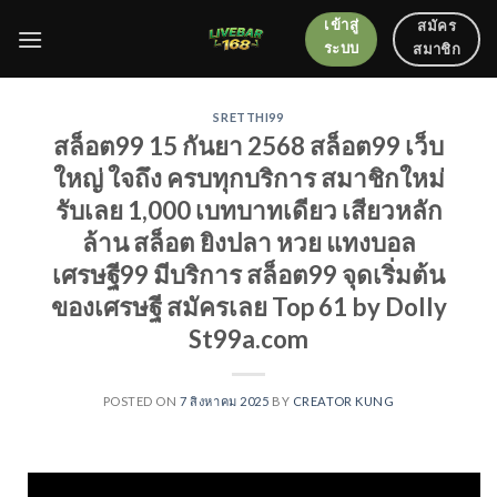
Skip
เข้าสู่
สมัคร
to
ระบบ
สมาชิก
content
SRETTHI99
สล็อต99 15 กันยา 2568 สล็อต99 เว็บ
ใหญ่ ใจถึง ครบทุกบริการ สมาชิกใหม่
รับเลย 1,000 เบทบาทเดียว เสียวหลัก
ล้าน สล็อต ยิงปลา หวย แทงบอล
เศรษฐี99 มีบริการ สล็อต99 จุดเริ่มต้น
ของเศรษฐี สมัครเลย Top 61 by Dolly
St99a.com
POSTED ON
7 สิงหาคม 2025
BY
CREATOR KUNG