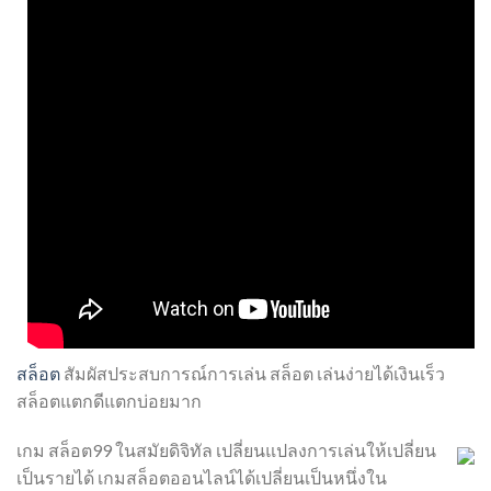
สล็อต
สัมผัสประสบการณ์การเล่น สล็อต เล่นง่ายได้เงินเร็ว
สล็อตแตกดีแตกบ่อยมาก
เกม สล็อต99 ในสมัยดิจิทัล เปลี่ยนแปลงการเล่นให้เปลี่ยน
เป็นรายได้ เกมสล็อตออนไลน์ได้เปลี่ยนเป็นหนึ่งใน