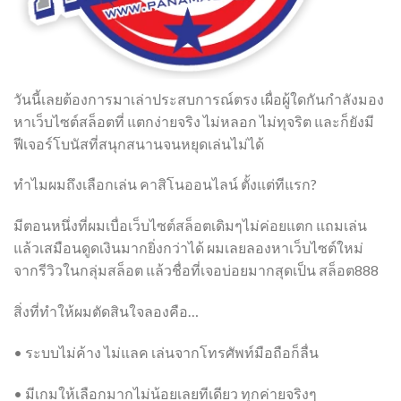
วันนี้เลยต้องการมาเล่าประสบการณ์ตรง เผื่อผู้ใดกันกำลังมอง
หาเว็บไซต์สล็อตที่ แตกง่ายจริง ไม่หลอก ไม่ทุจริต และก็ยังมี
ฟีเจอร์โบนัสที่สนุกสนานจนหยุดเล่นไม่ได้
ทำไมผมถึงเลือกเล่น คาสิโนออนไลน์ ตั้งแต่ทีแรก?
มีตอนหนึ่งที่ผมเบื่อเว็บไซต์สล็อตเดิมๆไม่ค่อยแตก แถมเล่น
แล้วเสมือนดูดเงินมากยิ่งกว่าได้ ผมเลยลองหาเว็บไซต์ใหม่
จากรีวิวในกลุ่มสล็อต แล้วชื่อที่เจอบ่อยมากสุดเป็น สล็อต888
สิ่งที่ทำให้ผมตัดสินใจลองคือ…
• ระบบไม่ค้าง ไม่แลค เล่นจากโทรศัพท์มือถือก็ลื่น
• มีเกมให้เลือกมากไม่น้อยเลยทีเดียว ทุกค่ายจริงๆ