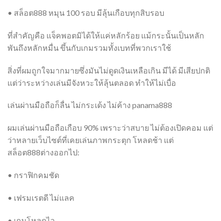
• สล็อต888 หมุน 100 รอบ มีลุ้นเกือบทุกสิบรอบ
ที่สำคัญคือ แจ็คพอตมิได้ให้แค่หลักร้อย แม้กระนั้นเป็นหลัก
พันถึงหลักหมื่น ขึ้นกับเกมรวมทั้งเบทที่พวกเราใช้
สิ่งที่ผมถูกใจมากมายซึ่งมันไม่ดูดเงินเหลือเกิน มีได้ มีเสียปกติ
แต่ว่าระหว่างเล่นมีจังหวะให้ลุ้นตลอด ทำให้ไม่เบื่อ
เล่นผ่านมือถือก็ลื่น ไม่กระเด้ง ไม่ค้าง panama888
ผมเล่นผ่านมือถือเกือบ 90% เพราะว่าสบาย ไม่ต้องเปิดคอม แต่
ว่าหลายเว็บไซต์ที่เคยเล่นภาพกระตุก โหลดช้า แต่
สล็อต888ต่างออกไป:
• กราฟิกคมชัด
• เฟรมเรตดี ไม่แลค
• เกมโหลดไว