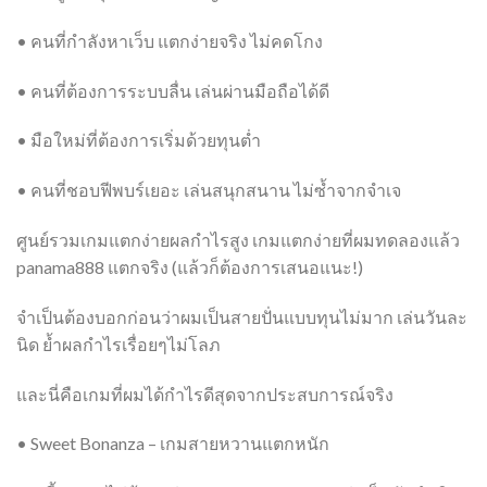
• คนที่กำลังหาเว็บ แตกง่ายจริง ไม่คดโกง
• คนที่ต้องการระบบลื่น เล่นผ่านมือถือได้ดี
• มือใหม่ที่ต้องการเริ่มด้วยทุนต่ำ
• คนที่ชอบฟีพบร์เยอะ เล่นสนุกสนาน ไม่ซ้ำจากจำเจ
ศูนย์รวมเกมแตกง่ายผลกำไรสูง เกมแตกง่ายที่ผมทดลองแล้ว
panama888 แตกจริง (แล้วก็ต้องการเสนอแนะ!)
จำเป็นต้องบอกก่อนว่าผมเป็นสายปั่นแบบทุนไม่มาก เล่นวันละ
นิด ย้ำผลกำไรเรื่อยๆไม่โลภ
และนี่คือเกมที่ผมได้กำไรดีสุดจากประสบการณ์จริง
• Sweet Bonanza – เกมสายหวานแตกหนัก