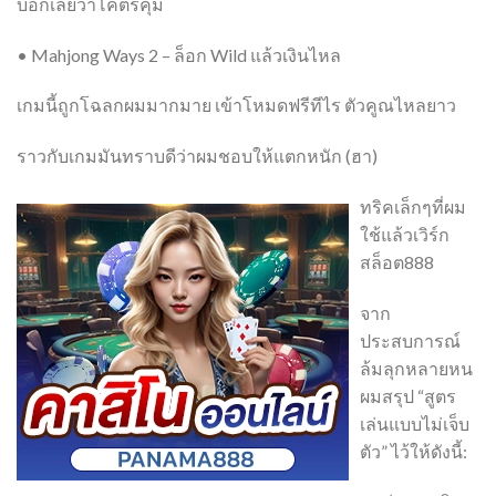
บอกเลยว่าโคตรคุ้ม
• Mahjong Ways 2 – ล็อก Wild แล้วเงินไหล
เกมนี้ถูกโฉลกผมมากมาย เข้าโหมดฟรีทีไร ตัวคูณไหลยาว
ราวกับเกมมันทราบดีว่าผมชอบให้แตกหนัก (ฮา)
ทริคเล็กๆที่ผม
ใช้แล้วเวิร์ก
สล็อต888
จาก
ประสบการณ์
ล้มลุกหลายหน
ผมสรุป “สูตร
เล่นแบบไม่เจ็บ
ตัว” ไว้ให้ดังนี้: