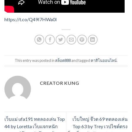
https://t.co/Q49I7HWa0I
This entry was posted in
สล็อต888
and tagged
คาสิโนออนไลน์
.
CREATOR KUNG
เว็บแม่ ufa191 ทดลองเล่น Top
เว็บใหญ่ จ๊วด 69 ทดลองเล่น
44 by Loretta เว็บแจกหนัก
Top 63 by Trey เวปไซต์ตรง