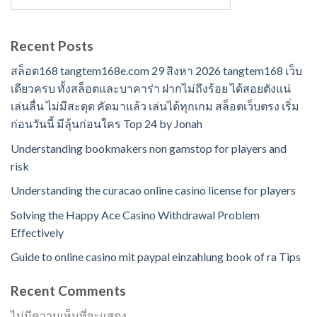
Recent Posts
สล็อต168 tangtem168e.com 29 สิงหา 2026 tangtem168 เว็บ
เดียวครบ ทั้งสล็อตและบาคาร่า ฝากไม่ถึงร้อย ได้สอยตังแน่
เล่นลื่น ไม่มีสะดุด คัดมาแล้ว เล่นได้ทุกเกม สล็อตเว็บตรง เริ่ม
ก่อนวันนี้ มีลุ้นก่อนใคร Top 24 by Jonah
Understanding bookmakers non gamstop for players and
risk
Understanding the curacao online casino license for players
Solving the Happy Ace Casino Withdrawal Problem
Effectively
Guide to online casino mit paypal einzahlung book of ra Tips
Recent Comments
ไม่มีความเห็นที่จะแสดง