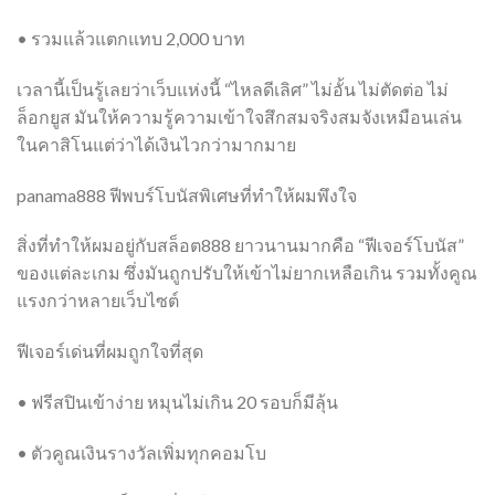
• รวมแล้วแตกแทบ 2,000 บาท
เวลานี้เป็นรู้เลยว่าเว็บแห่งนี้ “ไหลดีเลิศ” ไม่อั้น ไม่ตัดต่อ ไม่
ล็อกยูส มันให้ความรู้ความเข้าใจสึกสมจริงสมจังเหมือนเล่น
ในคาสิโนแต่ว่าได้เงินไวกว่ามากมาย
panama888 ฟีพบร์โบนัสพิเศษที่ทำให้ผมพึงใจ
สิ่งที่ทำให้ผมอยู่กับสล็อต888 ยาวนานมากคือ “ฟีเจอร์โบนัส”
ของแต่ละเกม ซึ่งมันถูกปรับให้เข้าไม่ยากเหลือเกิน รวมทั้งคูณ
แรงกว่าหลายเว็บไซต์
ฟีเจอร์เด่นที่ผมถูกใจที่สุด
• ฟรีสปินเข้าง่าย หมุนไม่เกิน 20 รอบก็มีลุ้น
• ตัวคูณเงินรางวัลเพิ่มทุกคอมโบ