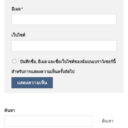
อีเมล
*
เว็บไซต์
บันทึกชื่อ, อีเมล และชื่อเว็บไซต์ของฉันบนเบราว์เซอร์นี้
สำหรับการแสดงความเห็นครั้งถัดไป
ค้นหา
ค้นหา