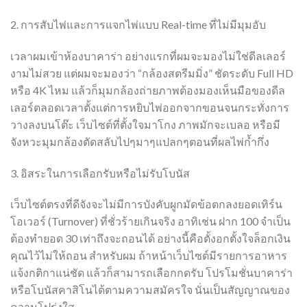
2. การสับไพ่และการแจกไพ่แบบ Real-time ที่ไม่มีมุมอับ
เวลาผมเข้าห้องบาคาร่า อย่างแรกที่ผมจะมองไม่ใช่ดีลเลอร์
งามไม่สวย แต่ผมจะมองว่า “กล้องสตรีมมิ่ง” ชัดระดับ Full HD
หรือ 4K ไหม แล้วก็มุมกล้องถ่ายภาพต้องมองเห็นมือของดีล
เลอร์ตลอดเวลาตั้งแต่การหยิบไพ่ออกจากขอนจนกระทั่งการ
วางลงบนโต๊ะ เว็บไซต์ที่ตั้งใจมาโกง ภาพมักจะเบลอ หรือมี
จังหวะมุมกล้องตัดสลับไปๆมาๆแปลกๆตอนที่ผลไพ่ก้ำกึ่ง
3. อิสระในการเลือกรับหรือไม่รับโบนัส
เว็บไซต์ตรงที่ดีจังจะไม่มีการบังคับผูกมัดข้อตกลงยอดเทิร์น
โอเวอร์ (Turnover) ที่ชั่วร้ายเกินจริง อาทิเช่น ฝาก 100 จำเป็น
ต้องทำยอด 30 เท่าถึงจะถอนได้ อย่างนี้คือตั้งอกตั้งใจล็อกเงิน
คุณไว้ไม่ให้ถอน สำหรับผม ถ้าหน้าเว็บไซต์มีรายการอาหาร
แจ้งกติกาแน่ชัด แล้วก็สามารถเลือกกดรับ โปรโมชั่นบาคาร่า
หรือโบนัสคาสิโนได้ตามความสมัครใจ นั่นเป็นสัญญาณของ
ความโปร่งใส