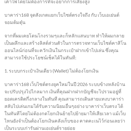
เค้าไพ่โดยไม่ต้องการที่จะอยากการเสี่ยงสูง
บาคาร่า168 จุดสังเกตแยกเว็บไซต์ตรงใจถึง กับ เว็บเอเย่นต์
จอมต้มตุ๋น
จากที่ผมเคยโดนโกงรวมๆและก็หลักแสนบาท ทำให้ผมกลาย
เป็นผลึกและสร้างลิสต์ส่วนตัวในการตรวจทานเว็บไซต์คาสิโน
ออนไลน์ก่อนที่จะควักเงินในกระเป๋าฝากเข้าไปเล่น ซึ่งคุณ
สามารถใช้ประโยชน์เช็คได้ในทันที:
1. ระบบกระเป๋าเงินเดียว (Wallet) ไม่ต้องโยกเงิน
บาคาร่า168 เว็บไซต์ตรงยุคใหม่ในปี 2026 ระบบข้างหลังบ้าน
จะปรับปรุงไปไกลมาก เงินที่คุณฝากฝากบัญชีจะไปรวมอยู่ที่
ยอดเครดิตกึ่งกลางในทันที คุณสามารถเดินสายแทงบาคาร่า
สลับไปเล่นเกมได้รับความนิยมอื่นๆอย่าง บาคาร่าเว็บตรง ได้
ในทันทีโดยไม่ต้องกดโยกเงินย้ายไปย้ายมาให้เสียเวลา แม้เว็บ
ไหนยังจำเป็นต้องโยกเงินคลังเก็บของ คาดคะเนไว้ก่อนเลยว่า
เป็นระบบเก่ารันผ่านเอเย่นต์รายย่อย