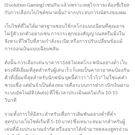
(Evolution Gaming) เช่นกัน แล้วเพราะเหตุไรเราจะต้องซีเรียส
กับการเลือกเว็บไซต์ขนาดนั้น? จากประสบการณ์ตรงของผม
เว็บไซต์ที่ไม่ได้มาตรฐานชอบใช้กลโกงแนบเนียนที่คุณอาจ
ไม่รู้ตัว ยกตัวอย่างเช่น การกระตุกของสัญญาณสตรีมมิ่งใน
จังหวะที่ไพ่ใบที่สามกำลังจะเปิด หรือการปรับเปลี่ยนข้อแม้
การถอนเงินแบบเฉียบพลัน
ดังนั้น การเลือกเล่น บาคาร่า168 ไม่คดโกง พนันอย่างต่ำ เว็บ
ตรงที่ดีเยี่ยมที่สุดสำหรับผู้เล่น เร็ว ก็เลยเป็นคาถาอาคมป้องกัน
ตัวที่เยี่ยมที่สุดสำหรับนักพนัน ยุคนี้คำว่า “เร็วไว” ไม่ใช่แค่คำ
ชวนเชื่อ แต่มันจำเป็นต้องหมายคือระบบการฝาก-เบิกเงินผ่าน
ระบบอัตโนมัติ (Auto) ที่ใช้เวลาประเมินผลไม่เกิน 10-15
วินาที
รวมทั้งการให้อิสระสำหรับเพื่อการเดิมพันอย่างต่ำที่ต่ำ
สุดๆ(บางเว็บไซต์เริ่มที่ 5-10 บาท) ซึ่งเหมาะสมมากสำหรับผู้
เล่นที่มีงบประมาณจำกัด หรืออยากได้เข้ามาทดลองสูตรอ่าน