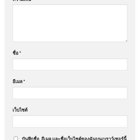
ชื่อ
*
อีเมล
*
เว็บไซต์
บันทึกชื่อ, อีเมล และชื่อเว็บไซต์ของฉันบนเบราว์เซอร์นี้