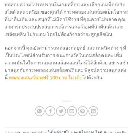
ทดสอบความโปรดปรานในเกมสล็อต และ เลือกเกมที่ตรงกับ
สไตล์ และ รสนิยมของคุณได้ การทดลองเล่นสล็อตเป็นโอกาส
ที่น่าตื่นเต้น และ สนุกที่ไม่มีค่าใช้จ่าย ที่คุณควรไม่พลาด คุณ
สามารถประสบประสบการณ์การเล่นสล็อตที่น่าตื่นเต้น และ
เพลิดเพลิน ไปกับเกม โดยไม่ต้องกังวลว่าจะสูญเสียเงิน
นอกจากนี้ คุณยังสามารถทดลองกลยุทธ์ และ เทคนิคต่าง ๆ ที่
เป็นประโยชน์สำหรับการ ชนะรางวัลในเกมสล็อต และ เพิ่ม
ความมั่นใจในการเล่นเกมสล็อตออนไลน์ ได้อีกด้วย อย่ารอช้า
มาสนุกกับการทดลองเล่นสล็อตฟรี และ พิสูจน์ความสนุกแห่ง
นี้
ทดลองเล่นสล็อตฟรี 100 บาท ไม่ เด้ง
ไปด้วยกัน
This entry was posted in
เว็บไซต์คาสิโน และ สล็อตออนไลน์
. Bookmark the