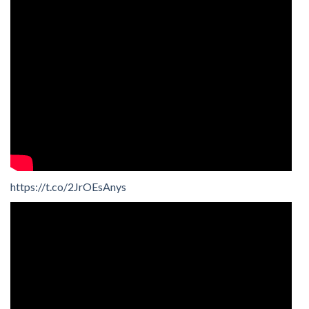
https://t.co/2JrOEsAnys