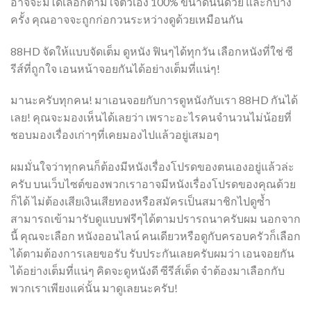
อาจจะมิได้เลือกตามใจตัวเอง 100% ขนาดนั้นด้วย และก็บาง
ครั้ง คุณอาจจะถูกก่อกวนระหว่างดูด้วยเหมือนกัน
88HD จัดให้แบบจัดเต็ม ดูหนัง ฟินๆได้ทุกวัน เลือกหนังที่ใช่ ซี
รีส์ที่ถูกใจ เอนหน้าจอยกันได้อย่างเต็มที่แน่ๆ!
มานะครับทุกคน! มาเอนจอยกับการดูหนังกับเรา 88HD กันได้
เลย! คุณจะมองเห็นได้เลยว่า เพราะอะไรคนจำนวนไม่น้อยที่
ชอบมองเรื่องเก่าๆที่เคยมองไปแล้วอยู่เสมอๆ
ผมมั่นใจว่าทุกคนก็ต้องมีหนังเรื่องโปรดของตนเองอยู่แล้วล่ะ
ครับ บนเว็บไซต์ของพวกเราอาจมีหนังเรื่องโปรดของคุณด้วย
ก็ได้ ไม่ต้องเสียเงินเสียทองหรือสมัครเป็นสมาชิกไปดูซ้ำ
สามารถเข้ามารับดูแบบฟรีๆได้ตามปรารถนาครับผม นอกจาก
นี้ คุณจะเลือก หนังออนไลน์ คนเดียวหรือดูกับครอบครัวก็เลือก
ได้ตามต้องการเลยขอรับ รับประกันเลยครับผมว่า เอนจอยกัน
ได้อย่างเต็มที่แน่ๆ คิดจะดูหนังดี ซีรีส์เด็ด จำต้องมาเลือกกับ
พวกเราเพียงแค่นั้น มาดูเลยนะครับ!