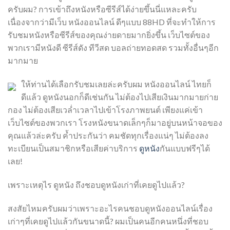
ครับผม? การเข้าถึงหนังหรือซีรีส์ได้ง่ายขึ้นนี่แหละครับ
เนื่องจากว่ามีเว็บ หนังออนไลน์ ดีๆแบบ 88HD ที่จะทำให้การ
รับชมหนังหรือซีรีส์ของคุณง่ายดายมากยิ่งขึ้น เว็บไซต์ของ
พวกเรามีหนังดี ซีรีส์ดัง ทีวีสด บอลถ่ายทอดสด รวมทั้งอื่นๆอีก
มากมาย
ให้ท่านได้เลือกรับชมเลยล่ะครับผม หนังออนไลน์ ไทยก็
ดีแล้ว ดูหนังนอกก็ดีเช่นกัน ไม่ต้องไปเสียเงินมากมายก่าย
กอง ไม่ต้องเสียเวล่ำเวลาไปเข้าโรงภาพยนต์ เพียงแค่เข้า
เว็บไซต์ของพวกเรา โรงหนังขนาดเล็กๆก็มาอยู่บนหน้าจอของ
คุณแล้วล่ะครับ ค้ำประกันว่า คมชัดทุกเรื่องแน่ๆ ไม่ต้องลง
ทะเบียนเป็นสมาชิกหรือเสียค่าบริการ
ดูหนัง
กันแบบฟรีๆได้
เลย!
เพราะเหตุไร ดูหนัง ถึงชอบดูหนังเก่าที่เคยดูไปแล้ว?
สงสัยไหมครับผมว่าเพราะอะไรคนชอบดูหนังออนไลน์เรื่อง
เก่าๆที่เคยดูไปแล้วกันขนาดนี้? ผมเป็นคนอีกคนหนึ่งที่ชอบ