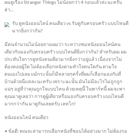
ผมดูเรื่อง Stranger Things ไม่น้อยกว่า 4 รอบแล้วล่ะนะครับ
ฮ่า…
รับ ดูหนังออนไลน์ คนเดียว vs รับดูกับครอบครัว แบบไหนดี
มากยิ่งกว่ากัน?
มีคนจำนวนไม่น้อยถามผมว่า ระหว่างชมหนังออนไลน์คน
เดียวกับมองกับครอบครัว แบบไหนดียิ่งกว่ากัน? สำหรับผม ผม
ประทับใจการดูหนังคนเดียวมากยิ่งกว่าอยู่แล้ว เนื่องจากไม่
ต้องคอยผู้ใด ไม่ต้องเลือกหนังตามหัวใจคนใดกัน ตามใจ
ตนเองไปเลย แม้กระนั้นก็มีหลายๆครั้งที่ผมก็เลือกมองกับที่
บ้านด้วยนี่แหละนะครับ เพราะฉะนั้น มันไม่มีอะไรไม่ถูกถูก
แน่ๆ อยู่ที่ว่าคุณถูกใจแบบไหน ด้วยเหตุนี้ ในพาร์ทนี้ ผมจะพา
คุณมาดูเลยว่า การดูผู้เดียวหรือมองกับครอบครัว แบบไหนดี
มากกว่ากัน มาดูกันเลยครับ เลทโก!
หนังออนไลน์ คนเดียว
• ข้อดี: คุณจะสามารถเลือกหนังที่ชอบได้อย่างมาก ไม่ต้องรอ