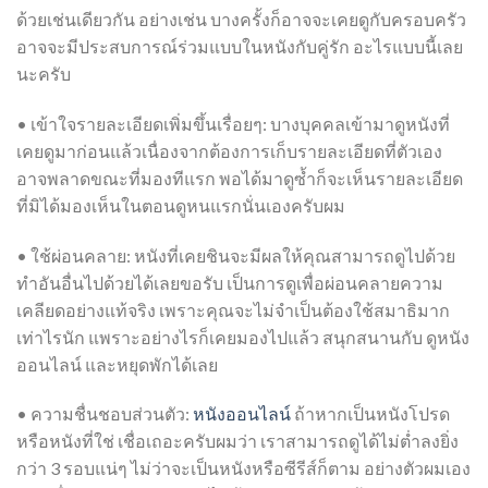
ด้วยเช่นเดียวกัน อย่างเช่น บางครั้งก็อาจจะเคยดูกับครอบครัว
อาจจะมีประสบการณ์ร่วมแบบในหนังกับคู่รัก อะไรแบบนี้เลย
นะครับ
• เข้าใจรายละเอียดเพิ่มขึ้นเรื่อยๆ: บางบุคคลเข้ามาดูหนังที่
เคยดูมาก่อนแล้วเนื่องจากต้องการเก็บรายละเอียดที่ตัวเอง
อาจพลาดขณะที่มองทีแรก พอได้มาดูซ้ำก็จะเห็นรายละเอียด
ที่มิได้มองเห็นในตอนดูหนแรกนั่นเองครับผม
• ใช้ผ่อนคลาย: หนังที่เคยชินจะมีผลให้คุณสามารถดูไปด้วย
ทำอันอื่นไปด้วยได้เลยขอรับ เป็นการดูเพื่อผ่อนคลายความ
เคลียดอย่างแท้จริง เพราะคุณจะไม่จำเป็นต้องใช้สมาธิมาก
เท่าไรนัก แพราะอย่างไรก็เคยมองไปแล้ว สนุกสนานกับ ดูหนัง
ออนไลน์ และหยุดพักได้เลย
• ความชื่นชอบส่วนตัว:
หนังออนไลน์
ถ้าหากเป็นหนังโปรด
หรือหนังที่ใช่ เชื่อเถอะครับผมว่า เราสามารถดูได้ไม่ต่ำลงยิ่ง
กว่า 3 รอบแน่ๆ ไม่ว่าจะเป็นหนังหรือซีรีส์ก็ตาม อย่างตัวผมเอง