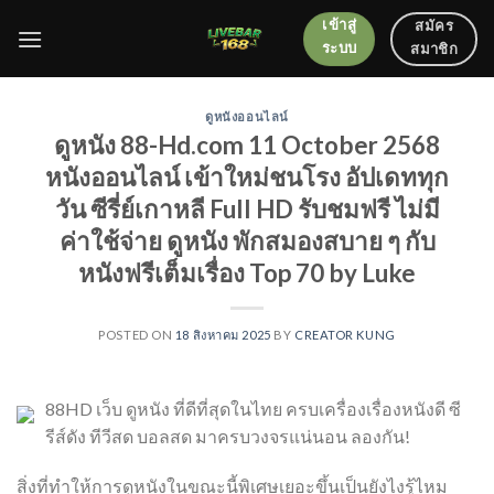
Skip
เข้าสู่
สมัคร
to
ระบบ
สมาชิก
content
ดูหนังออนไลน์
ดูหนัง 88-Hd.com 11 October 2568
หนังออนไลน์ เข้าใหม่ชนโรง อัปเดททุก
วัน ซีรี่ย์เกาหลี Full HD รับชมฟรี ไม่มี
ค่าใช้จ่าย ดูหนัง พักสมองสบาย ๆ กับ
หนังฟรีเต็มเรื่อง Top 70 by Luke
POSTED ON
18 สิงหาคม 2025
BY
CREATOR KUNG
88HD เว็บ ดูหนัง ที่ดีที่สุดในไทย ครบเครื่องเรื่องหนังดี ซี
รีส์ดัง ทีวีสด บอลสด มาครบวงจรแน่นอน ลองกัน!
สิ่งที่ทำให้การดูหนังในขณะนี้พิเศษเยอะขึ้นเป็นยังไงรู้ไหม