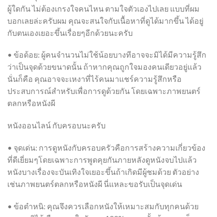
ผู้ใดกัน ไม่ต้องเกรงใจคนไหน ตามใจตัวเองไปเลย แบบที่ผม
บอกเลยล่ะครับผม คุณจะสนใจกับเนื้อหาที่ดูได้มากขึ้น ได้อยู่
กับตนเองเยอะขึ้นเรื่อยๆอีกด้วยนะครับ
• ข้อด้อย: ผู้คนจำนวนไม่ใช้น้อยบางทีอาจจะมิได้มีความรู้สึก
ว่าเป็นจุดด้วยขนาดนั้น ถ้าหากคุณถูกใจมองคนเดียวอยู่แล้ว
นั่นก็คือ คุณอาจจะเหงาที่ไร้คนมาแชร์ความรู้สึกหรือ
ประสบการณ์สำหรับเพื่อการดูด้วยกัน โดยเฉพาะภาพยนตร์
ตลกหรือหนังผี
หนังออนไลน์ กับครอบนะครับ
• จุดเด่น: การดูหนังกับครอบครัวคือการสร้างความเกี่ยวข้อง
ที่ดีเยี่ยมๆโดยเฉพาะการพูดคุยกันภายหลังดูหนังจบไปแล้ว
หนังบางเรื่องจะบันเทิงใจเยอะขึ้นถ้าเกิดมีผู้ชมด้วย ตัวอย่าง
เช่นภาพยนตร์ตลกหรือหนังผี นี่แหละขอรับเป็นจุดเด่น
• ข้อตำหนิ: คุณจึงควรเลือกหนังให้เหมาะสมกับทุกคนด้วย