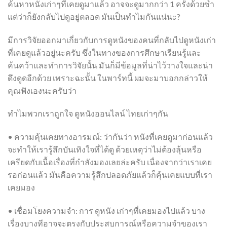
ค้นหาหนังเก่าๆที่เคยดูมาแล้ว อาจจะดูมากกว่า 1 ครั้งด้วยซ้ำ
แต่ว่าก็ยังกลับไปดูอยู่ตลอด มันเป็นทำไมกันแน่นะ?
มีการวิจัยออกมาเกี่ยวกับการดูหนังของคนที่กลับไปดูหนังเก่า
ที่เคยดูแล้วอยู่นะครับ ซึ่งในทางของการศึกษาเรียนรู้และ
ค้นคว้าและทำการวิจัยนั้น มันก็มีข้อมูลที่น่าไว้วางใจและน่า
ดึงดูดอีกด้วย เพราะฉะนั้น ในพาร์ทนี้ ผมจะมาบอกกล่าวให้
คุณฟังเองนะครับว่า
ทำไมพวกเราถูกใจ ดูหนังออนไลน์ ไทยเก่าๆกัน
• ความคุ้นเคยทางอารมณ์: ว่ากันว่า หนังที่เคยดูมาก่อนแล้ว
จะทำให้เรารู้สึกบันเทิงใจที่ได้ดู ด้วยเหตุว่าไม่ต้องลุ้นหรือ
เครียดกับเนื้อเรื่องที่กำลังมองเลยล่ะครับ เนื่องจากว่าเราเคย
รอก่อนแล้ว มันคือความรู้สึกปลอดภัยแล้วก็คุ้นเคยแบบที่เรา
เคยมอง
• เชื่อมโยงความจำ: การ ดูหนัง เก่าๆที่เคยมองไปแล้ว บาง
เรื่องบางทีอาจจะตรงกับประสบการณ์หรือความจำของเรา