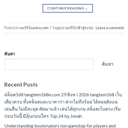
CONTINUE READING
→
Posted in
ssc915casino.com
|
Tagged
ssc915 เข้าสู่ระบบ
Leave a comment
ค้นหา
ค้นหา
Recent Posts
สล็อต168 tangtem168e.com 29 สิงหา 2026 tangtem168 เว็บ
เดียวครบ ทั้งสล็อตและบาคาร่า ฝากไม่ถึงร้อย ได้สอยตังแน่
เล่นลื่น ไม่มีสะดุด คัดมาแล้ว เล่นได้ทุกเกม สล็อตเว็บตรง เริ่ม
ก่อนวันนี้ มีลุ้นก่อนใคร Top 24 by Jonah
Understanding bookmakers non gamstop for players and