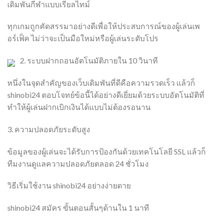
เดิมพันกีฬาแบบเรียลไทม์
ทุกเกมถูกคัดสรรมาอย่างดีเพื่อให้ประสบการณ์ของผู้เล่นเพ
อร์เฟ็ค ไม่ว่าจะเป็นมือใหม่หรือผู้เล่นระดับโปร
2. ระบบฝากถอนอัตโนมัติภายใน 10 วินาที
หนึ่งในจุดสำคัญของเว็บเดิมพันที่ดีคือความรวดเร็ว แล้วก็
shinobi24 ตอบโจทย์ข้อนี้ได้อย่างดีเยี่ยมด้วยระบบอัตโนมัติที่
ทำให้ผู้เล่นฝากเบิกเงินได้แบบไม่ต้องรอนาน
3. ความปลอดภัยระดับสูง
ข้อมูลของผู้เล่นจะได้รับการป้องกันด้วยเทคโนโลยี SSL แล้วก็
ทีมงานดูแลความปลอดภัยตลอด 24 ชั่วโมง
วิธีเริ่มใช้งาน shinobi24 อย่างง่ายดาย
shinobi24 สมัคร ขั้นตอนสั้นๆด้านใน 1 นาที