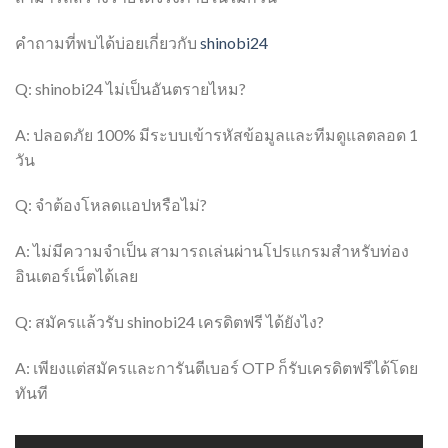
คำถามที่พบได้บ่อยเกี่ยวกับ
shinobi24
Q: shinobi24 ไม่เป็นอันตรายไหม?
A: ปลอดภัย 100% มีระบบเข้ารหัสข้อมูลและทีมดูแลตลอด 1
วัน
Q: จำต้องโหลดแอปหรือไม่?
A: ไม่มีความจำเป็น สามารถเล่นผ่านโปรแกรมสำหรับท่อง
อินเตอร์เน็ตได้เลย
Q: สมัครแล้วรับ shinobi24 เครดิตฟรี ได้ยังไง?
A: เพียงแต่สมัครและการันตีเบอร์ OTP ก็รับเครดิตฟรีได้โดย
ทันที