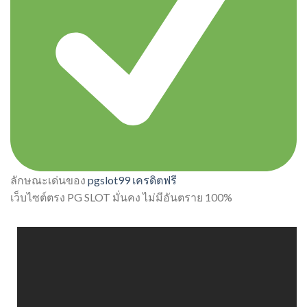
ลักษณะเด่นของ
pgslot99 เครดิตฟรี
เว็บไซต์ตรง PG SLOT มั่นคง ไม่มีอันตราย 100%