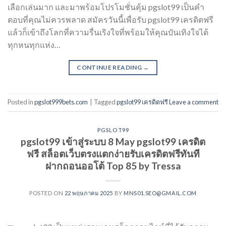
เลือกเล่นมาก และมาพร้อมโปรโมชั่นคุ้ม pgslot99 เป็นคำ
ตอบที่คุณไม่ควรพลาด สมัครวันนี้เพื่อรับ pgslot99 เครดิตฟรี
แล้วก็เข้าถึงโลกที่ความรื่นเริงใจที่พร้อมให้คุณบันเทิงใจได้
ทุกหนทุกแห่ง…
CONTINUE READING
→
Posted in
pgslot999bets.com
|
Tagged
pgslot99 เครดิตฟรี
Leave a comment
PGSLOT99
pgslot99 เข้าสู่ระบบ 8 May pgslot99 เครดิต
ฟรี สล็อตเว็บตรงแตกง่ายรับเครดิตฟรีทันที
ฝากถอนออโต้ Top 85 by Tressa
POSTED ON
22 พฤษภาคม 2025
BY
MNS01.SEO@GMAIL.COM