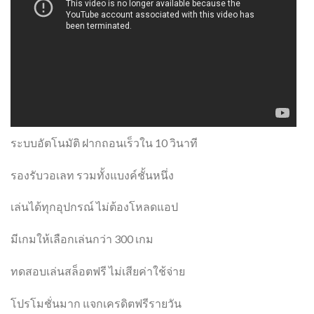
ระบบอัตโนมัติ ฝากถอนเร็วใน 10 วินาที
รองรับวอเลท รวมทั้งแบงค์ชั้นหนึ่ง
เล่นได้ทุกอุปกรณ์ ไม่ต้องโหลดแอป
มีเกมให้เลือกเล่นกว่า 300 เกม
ทดสอบเล่นสล็อตฟรี ไม่เสียค่าใช้จ่าย
โปรโมชั่นมาก แจกเครดิตฟรีรายวัน