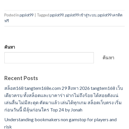
Posted in
pgslot99
|
Tagged
pgslot99
,
pgslot99 เข้าสู่ระบบ
,
pgslot99 เครดิต
ฟรี
ค้นหา
ค้นหา
Recent Posts
สล็อต168 tangtem168e.com 29 สิงหา 2026 tangtem168 เว็บ
เดียวครบ ทั้งสล็อตและบาคาร่า ฝากไม่ถึงร้อย ได้สอยตังแน่
เล่นลื่น ไม่มีสะดุด คัดมาแล้ว เล่นได้ทุกเกม สล็อตเว็บตรง เริ่ม
ก่อนวันนี้ มีลุ้นก่อนใคร Top 24 by Jonah
Understanding bookmakers non gamstop for players and
risk