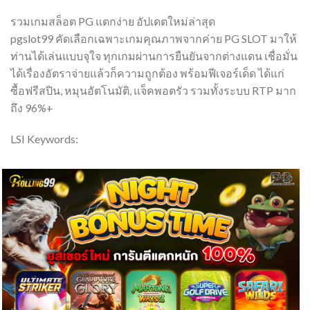
รวมเกมสล็อต PG แตกง่าย อัปเดตใหม่ล่าสุด
pgslot99 คัดเลือกเฉพาะเกมคุณภาพจากค่าย PG SLOT มาให้
ท่านได้เล่นแบบจุใจ ทุกเกมผ่านการยืนยันจากต่างแดน เชื่อมั่น
ได้เรื่องอัตราจ่ายแล้วก็ความถูกต้อง พร้อมฟีเจอร์เด็ด ได้แก่
ซื้อฟรีสปิน, หมุนอัตโนมัติ, แจ็คพอตรัว รวมทั้งระบบ RTP มาก
ถึง 96%+
LSI Keywords: