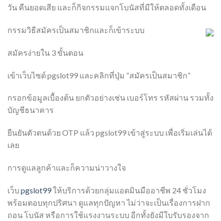
วัน คืนยอดเสีย และก็กิจกรรมแจกโบนัสที่มีให้ตลอดทั้งเดือน
กรรมวิธีสมัครเป็นสมาชิกและก็เข้าระบบ
สมัครง่ายใน 3 ขั้นตอน
เข้าเว็บไซต์ pgslot99 และคลิกที่ปุ่ม “สมัครเป็นสมาชิก”
กรอกข้อมูลเบื้องต้น ยกตัวอย่างเช่น เบอร์โทร รหัสผ่าน รวมทั้ง
บัญชีธนาคาร
ยืนยันตัวตนด้วย OTP แล้ว pgslot99 เข้าสู่ระบบ เพื่อเริ่มเล่นได้
เลย
การดูแลลูกค้าและก็ความน่าวางใจ
เว็บ
pgslot99
ให้บริการด้วยกลุ่มแอดมินมืออาชีพ 24 ชั่วโมง
พร้อมตอบทุกปริศนา ดูแลทุกปัญหา ไม่ว่าจะเป็นเรื่องการฝาก
ถอน โบนัส หรือการใช้แรงงานระบบ อีกทั้งยังมีใบรับรองจาก