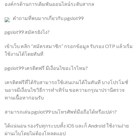
องค์กรด้านการเดิมพันออนไลน์ระดับสากล
คำถามที่พบมากเกี่ยวกับ pgslot99
pgslot99 สมัครยังไง?
เข้าเว็บ คลิก “สมัครสมาชิก” กรอกข้อมูล รับรอง OTP แล้วเริ่ม
ใช้งานได้โดยทันที
pgslot99 เครดิตฟรี มีเงื่อนไขอะไรไหม?
เครดิตฟรีที่ได้รับสามารถใช้เล่นเกมได้ในทันที บางโปรโมชั่
นอาจมีเงื่อนไขวิธีการทำเทิร์น ขอความกรุณาปรานีตรวจ
ทานเนื้อหาก่อนรับ
สามารถเล่น pgslot99 บนโทรศัพท์มือถือได้หรือเปล่า?
ได้แน่นอน รองรับทุกระบบทั้ง iOS และก็ Android ใช้งานง่าย
ผ่านเว็บโดยไม่ต้องโหลดแอป