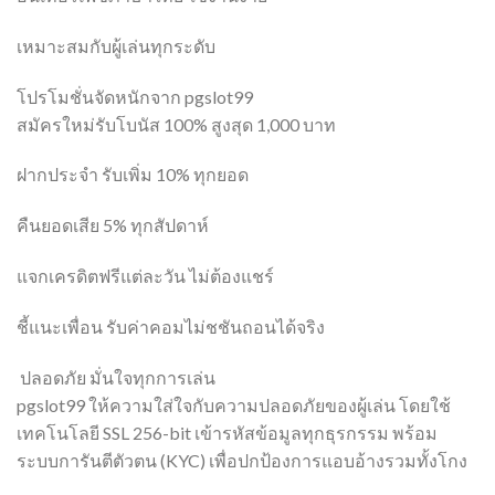
เหมาะสมกับผู้เล่นทุกระดับ
โปรโมชั่นจัดหนักจาก pgslot99
สมัครใหม่รับโบนัส 100% สูงสุด 1,000 บาท
ฝากประจำ รับเพิ่ม 10% ทุกยอด
คืนยอดเสีย 5% ทุกสัปดาห์
แจกเครดิตฟรีแต่ละวัน ไม่ต้องแชร์
ชี้แนะเพื่อน รับค่าคอมไม่ชชันถอนได้จริง
️ ปลอดภัย มั่นใจทุกการเล่น
pgslot99 ให้ความใส่ใจกับความปลอดภัยของผู้เล่น โดยใช้
เทคโนโลยี SSL 256-bit เข้ารหัสข้อมูลทุกธุรกรรม พร้อม
ระบบการันตีตัวตน (KYC) เพื่อปกป้องการแอบอ้างรวมทั้งโกง