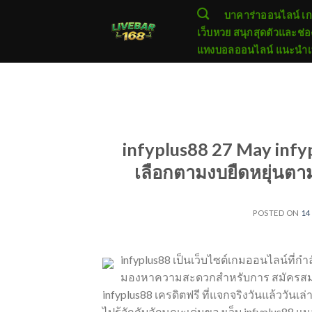
Skip
บาคาร่าออนไลน์ เ
to
เว็บหวย สนุกสุดตัวและช่อ
content
แทงบอลออนไลน์ แนะนำเท
infyplus88 27 May infyp
เลือกตามงบยืดหยุ่นตาม
POSTED ON
14
infyplus88 เป็นเว็บไซต์เกมออนไลน์ที่กำล
มองหาความสะดวกสำหรับการ สมัครสมาชิก 
infyplus88 เครดิตฟรี ที่แจกจริงวันแล้ววันเ
ไปรู้จักกับลักษณะเด่นของเว็บ infyplus88