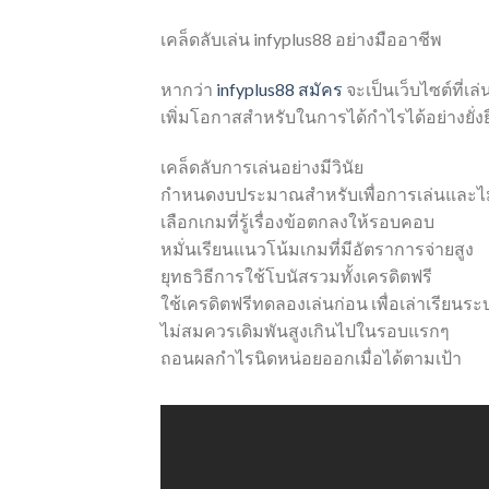
เคล็ดลับเล่น infyplus88 อย่างมืออาชีพ
หากว่า
infyplus88 สมัคร
จะเป็นเว็บไซต์ที่เล
เพิ่มโอกาสสำหรับในการได้กำไรได้อย่างยั่ง
เคล็ดลับการเล่นอย่างมีวินัย
กำหนดงบประมาณสำหรับเพื่อการเล่นและไม
เลือกเกมที่รู้เรื่องข้อตกลงให้รอบคอบ
หมั่นเรียนแนวโน้มเกมที่มีอัตราการจ่ายสูง
ยุทธวิธีการใช้โบนัสรวมทั้งเครดิตฟรี
ใช้เครดิตฟรีทดลองเล่นก่อน เพื่อเล่าเรียนร
ไม่สมควรเดิมพันสูงเกินไปในรอบแรกๆ
ถอนผลกำไรนิดหน่อยออกเมื่อได้ตามเป้า