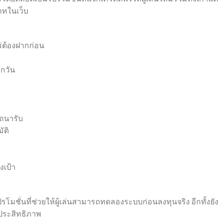
ภทในเว็บ
ม่ต้องฝากก่อน
ุกวัน
รถนารับ
ัติ
งเป้า
ปรโมชั่นที่ช่วยให้ผู้เล่นสามารถทดลองระบบก่อนลงทุนจริง อีกทั้งยั
ีประสิทธิภาพ