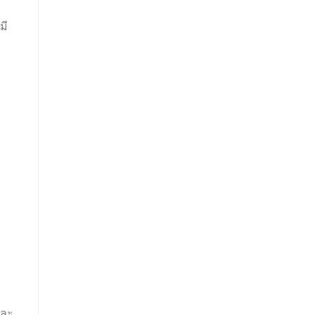
มี
่ละ