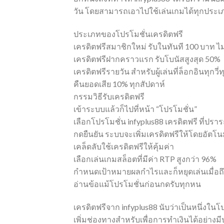
วัน โดยสามารถเอาไปใช้เล่นเกมได้ทุกประเ
ประเภทของโปรโมชั่นเครดิตฟรี
เครดิตฟรีสมาชิกใหม่ รับในทันที 100 บาท ไ
เครดิตฟรีฝากคราวแรก รับโบนัสสูงสุด 50%
เครดิตฟรีรายวัน สำหรับผู้เล่นที่ล็อกอินทุกวี่ท
คืนยอดเสีย 10% ทุกสัปดาห์
กรรมวิธีรับเครดิตฟรี
เข้าระบบแล้วก็ไปที่หน้า “โปรโมชั่น”
เลือกโปรโมชั่น infyplus88 เครดิตฟรี ที่ปรา
กดยืนยัน ระบบจะเพิ่มเครดิตฟรีให้โดยอัตโนม
เคล็ดลับใช้เครดิตฟรีให้คุ้มค่า
เลือกเล่นเกมสล็อตที่มีค่า RTP สูงกว่า 96%
กำหนดเป้าหมายผลกำไรและก็หยุดเล่นเมื่อถึ
อ่านข้อแม้โปรโมชั่นก่อนกดรับทุกหน
เครดิตฟรีจาก infyplus88 นับว่าเป็นหนึ่งในโ
เพิ่มช่องทางสำหรับเพื่อการทำเงินได้อย่างม