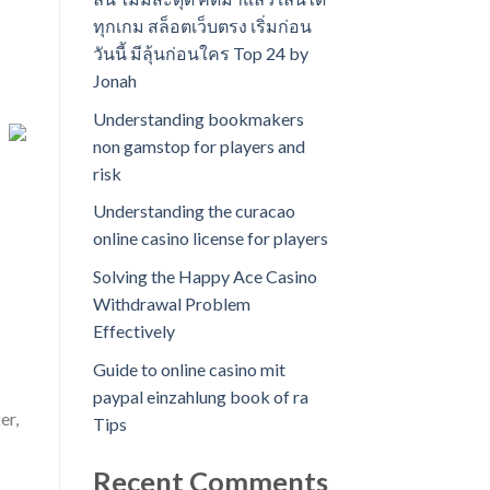
ทุกเกม สล็อตเว็บตรง เริ่มก่อน
วันนี้ มีลุ้นก่อนใคร Top 24 by
Jonah
Understanding bookmakers
non gamstop for players and
risk
Understanding the curacao
online casino license for players
Solving the Happy Ace Casino
Withdrawal Problem
Effectively
Guide to online casino mit
paypal einzahlung book of ra
er,
Tips
Recent Comments