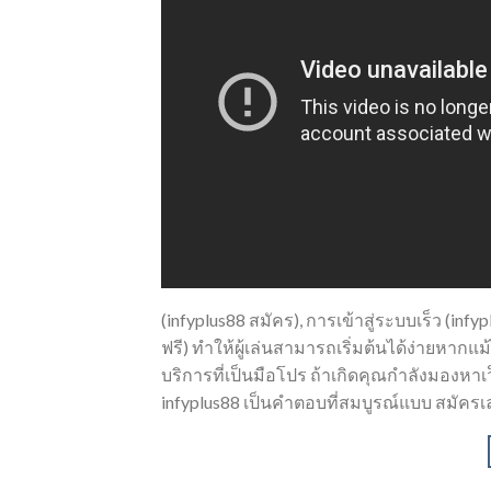
(infyplus88 สมัคร), การเข้าสู่ระบบเร็ว (infy
ฟรี) ทำให้ผู้เล่นสามารถเริ่มต้นได้ง่ายหากแม
บริการที่เป็นมือโปร ถ้าเกิดคุณกำลังมองหา
infyplus88 เป็นคำตอบที่สมบูรณ์แบบ สมัครเล