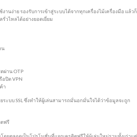
านง่าย รองรับการเข้าสู่ระบบได้จากทุกเครื่องไม้เครื่องมือ แล้วก็
รั่วไหลได้อย่างยอดเยี่ยม
่าน
เซ็ตผ่าน OTP
หรือปิด VPN
ค้า
ยระบบ SSL ซึ่งทำให้ผู้เล่นสามารถมั่นอกมั่นใจได้ว่าข้อมูลจะถูก
ิตฟรี
ิยมโดยตลอดเป็นโปรโมชั่นที่แจกเครดิตฟรีให้ผู้เล่นใหม่รวมทั้งเก่าแต