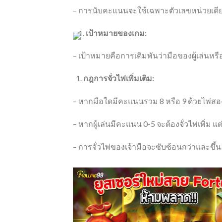
– การนับคะแนนจะใช้เฉพาะตัวเลขหน่วยเดียว 
เป้าหมายของเกม:
– เป้าหมายคือการเดิมพันว่ามือของผู้เล่นหรื
กฎการจั่วไพ่เพิ่มเติม:
– หากมือใดมีคะแนนรวม 8 หรือ 9 ด้วยไพ่สองใ
– หากผู้เล่นมีคะแนน 0-5 จะต้องจั่วไพ่เพิ่ม แต
– การจั่วไพ่ของเจ้ามือจะซับซ้อนกว่าและขึ้น