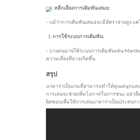
หลีกเลี่ยงการเดิมพันเสมอ:
– แม้ว่าการเดิมพันเสมอจะมีอัตราจ่ายสูง แต่
การใช้ระบบการเดิมพัน:
– บางคนอาจใช้ระบบการเดิมพันเช่น Martingal
ความเสี่ยงที่อาจเกิดขึ้น
สรุป
บาคาร่าเป็นเกมที่สามารถทำให้คุณสนุกและตื
การเล่นจะช่วยเพิ่มโอกาสในการชนะ อย่าลืม
ผิดชอบเพื่อให้การเล่นบาคาร่าเป็นประสบกา