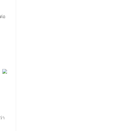
ต่อ
ว่า