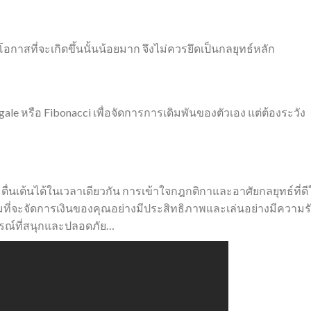
โอกาสที่จะเกิดขึ้นนั้นน้อยมาก จึงไม่ควรยึดเป็นกลยุทธ์หลัก
e หรือ Fibonacci เพื่อจัดการการเดิมพันของตัวเอง แต่ต้องระวัง
่นเต้นได้ในเวลาเดียวกัน การเข้าใจกฎกติกาและอาศัยกลยุทธ์ที่ด
ที่จะจัดการเงินของคุณอย่างมีประสิทธิภาพและเล่นอย่างมีความร
รณ์ที่สนุกและปลอดภัย
…