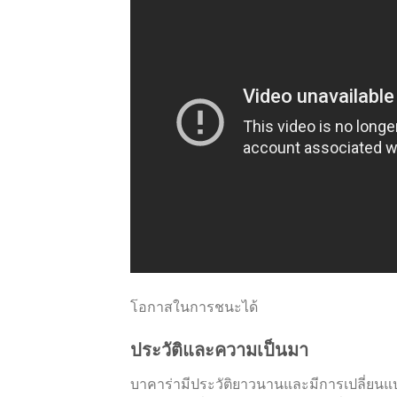
โอกาสในการชนะได้
ประวัติและความเป็นมา
บาคาร่ามีประวัติยาวนานและมีการเปลี่ยนแ