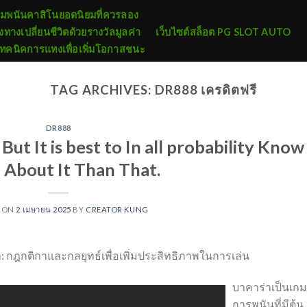
กมพนันคาสิโนยอดนิยมที่ควรลอง
งทางเปลี่ยนชีวิตด้วยรางวัลมูลค่า
เว็บไซต์สล็อต PG SLOT AUTO
คนิคการแทงเพื่อเพิ่มโอกาสชนะ
TAG ARCHIVES:
DR888 เครดิตฟรี
DR888
But It is best to In all probability Know
 About It Than That.
D ON
2 เมษายน 2025
BY
CREATOR KUNG
า: กฎกติกาและกลยุทธ์เพื่อเพิ่มประสิทธิภาพในการเล่น
บาคาร่าเป็นเกม
การพนันที่มีต้น