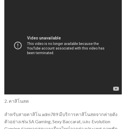
2. คาสิโนสด
สำหรับสายคาสิโน adm789 มีบริการคาสิโนสดจากค่ายดัง
ตัวอย่างเช่น SA Gaming, Sexy Baccarat, และ Evolution
Gaming ถ่ายทอดสดแบบเรียลไทม์จากต่างประเทศ ภาพชัด