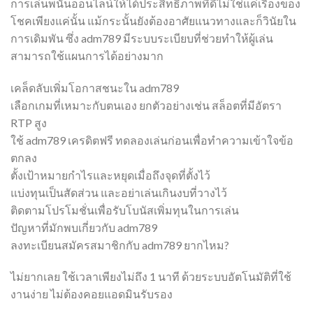
การเล่นพนันออนไลน์ให้ได้ประสิทธิภาพที่ดีไม่ใช่แค่เรื่องของ
โชคเพียงแค่นั้น แม้กระนั้นยังต้องอาศัยแนวทางและก็วินัยใน
การเดิมพัน ซึ่ง adm789 มีระบบระเบียบที่ช่วยทำให้ผู้เล่น
สามารถใช้แผนการได้อย่างมาก
เคล็ดลับเพิ่มโอกาสชนะใน adm789
เลือกเกมที่เหมาะกับตนเอง ยกตัวอย่างเช่น สล็อตที่มีอัตรา
RTP สูง
ใช้ adm789 เครดิตฟรี ทดลองเล่นก่อนเพื่อทำความเข้าใจข้อ
ตกลง
ตั้งเป้าหมายกำไรและหยุดเมื่อถึงจุดที่ตั้งไว้
แบ่งทุนเป็นสัดส่วน และอย่าเล่นเกินงบที่วางไว้
ติดตามโปรโมชั่นเพื่อรับโบนัสเพิ่มทุนในการเล่น
ปัญหาที่มักพบเกี่ยวกับ adm789
ลงทะเบียนสมัครสมาชิกกับ adm789 ยากไหม?
ไม่ยากเลย ใช้เวลาเพียงไม่ถึง 1 นาที ด้วยระบบอัตโนมัติที่ใช้
งานง่าย ไม่ต้องคอยแอดมินรับรอง