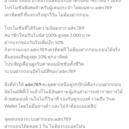
ย่างสม่ำเสมอ อีกทั้งโบนัสต้อนรับสำหรับสมาชิกใหม่ รวมทั้ง
โปรโมชั่นพิเศษสำหรับผู้เล่นประจำ โดยเฉพาะ adm789
เครดิตฟรี ที่แจกจริงทุกวี่วัน ไม่ต้องฝากก่อน
โปรโมชั่นที่ได้รับความนิยมจาก adm789
สมาชิกใหม่รับโบนัส 100% สูงสุด 1,000 บาท
ฝากแรกของวันรับเพิ่มอีก 50%
กิจกรรมแจก adm789 เครดิตฟรี ไม่ต้องฝากก่อน ถอนได้จริง
คืนยอดเสียสูงสุด 10% ทุกอาทิตย์
โปรเชิญเพื่อนฝูงรับค่าคอมมิชชั่นทั้งชีวิต
ระบบฝากถอนอัตโนมัติของ adm789
สิ่งที่ทำให้
adm789
สะดุดตาเหนือคู่ปรปักษ์คือระบบฝากถอน
อัตโนมัติที่เร็วแล้วก็ไม่มีอันตราย ผู้เล่นสามารถทำรายการได้
ด้วยตนเองด้านในไม่กี่วินาที รองรับทุกแบงค์ รวมถึง True
Wallet โดยไม่มีอย่างต่ำ และไม่จำต้องแนบสลิป
จุดเด่นของระบบฝากถอน adm789
ฝากถอนได้ตลอด 1 วัน ไม่ต้องรอแอดไม่น