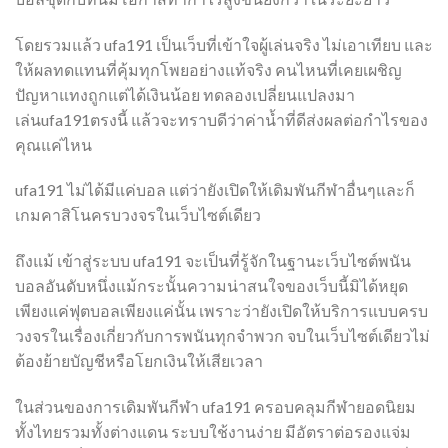
โดยรวมแล้ว ufa191 เป็นเว็บที่เข้าใจผู้เล่นจริง ไม่เอาเทียบ และ
ให้ผลทดแทนที่คุ้มทุกโพยอย่างแท้จริง คนไหนที่เคยเผชิญ
ปัญหาแทงถูกแต่ได้เงินน้อย ทดลองเปลี่ยนแปลงมา
เล่นufa191ตรงนี้ แล้วจะทราบดีว่าค่าน้ำที่ดีส่งผลต่อกำไรของ
คุณแค่ไหน
ufa191 ไม่ได้มีแค่บอล แต่ว่ายังเปิดให้เดิมพันกีฬาอื่นๆและก็
เกมคาสิโนครบวงจรในเว็บไซต์เดียว
ถึงแม้ เข้าสู่ระบบ ufa191 จะเป็นที่รู้จักในฐานะเว็บไซต์พนัน
บอลอันดับหนึ่งแม้กระนั้นความน่าสนใจของเว็บนี้มิได้หยุด
เพียงแค่ฟุตบอลเพียงแค่นั้น เพราะว่ายังเปิดให้บริการแบบครบ
วงจรในเรื่องเกี่ยวกับการพนันทุกจำพวก จบในเว็บไซต์เดียวไม่
ต้องย้ายบัญชีหรือโยกเงินให้เสียเวลา
ในส่วนของการเดิมพันกีฬา ufa191 ครอบคลุมกีฬายอดนิยม
ทั้งไทยรวมทั้งต่างแดน ระบบใช้งานง่าย มีอัตราต่อรองแจ่ม