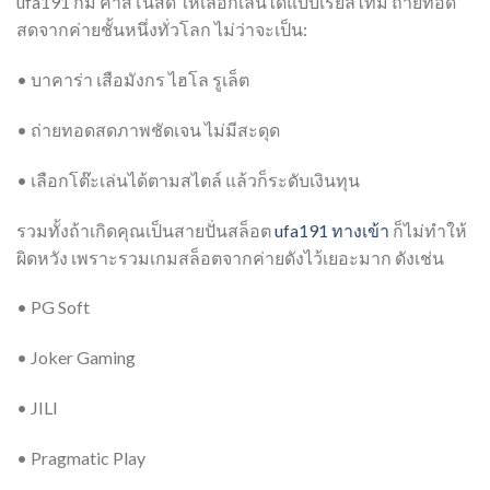
ufa191 ก็มี คาสิโนสด ให้เลือกเล่นได้แบบเรียลไทม์ ถ่ายทอด
สดจากค่ายชั้นหนึ่งทั่วโลก ไม่ว่าจะเป็น:
• บาคาร่า เสือมังกร ไฮโล รูเล็ต
• ถ่ายทอดสดภาพชัดเจน ไม่มีสะดุด
• เลือกโต๊ะเล่นได้ตามสไตล์ แล้วก็ระดับเงินทุน
รวมทั้งถ้าเกิดคุณเป็นสายปั่นสล็อต
ufa191 ทางเข้า
ก็ไม่ทำให้
ผิดหวัง เพราะรวมเกมสล็อตจากค่ายดังไว้เยอะมาก ดังเช่น
• PG Soft
• Joker Gaming
• JILI
• Pragmatic Play