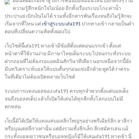
ตอนที่ผมเริ่มเข้าสู่วงการพนันบอลออนไลน์ บอกตรงๆว่ามี
ความรู้สึกหนักใจไม่น้อย อีกทั้งเรื่องระบบโกง ค่าน้ำ
ประปาแย่ เบิกเงินไม่ได้ รวมทั้งอีกสารพันเรื่องจนถึงไม่รู้จักจะ
เริ่มจากที่ไหน แต่
เข้าสู่ระบบ ufa191
ปากทางเข้า กลายเป็นคำ
ตอบที่เปลี่ยนความคิดทั้งผองไป
เว็บไซต์นี้ufa191 ทางเข้ามีข้อดีตั้งแต่ตอนแรกเข้า ตั้งแต่
หน้าตาที่ใช้งานง่าย มีภาษาไทยเต็มระบบ ไปจนกระทั่งระบบ
ฝากถอนที่ไม่ต้องรอแอดมินสักวินาทีเดียว นอกเหนือจากนี้ยัง
มีบทวิเคราะห์บอลให้แบบสั้นๆก่อนแข่งอีกด้วย พูดได้ว่าครบ
ในที่เดียวไม่ต้องเปิดหลายเว็บไซต์
ระบบการแทงบอลของ ufa191 ครบทุกจำพวกตั้งแต่บอลเต็ง
จนถึงบอลสเต็ป แล้วก็เปิดให้เล่นได้ทุกลีกทั้งโลกแบบไม่มี
ตกหล่น
เว็บนี้มิได้เปิดให้แทงแค่บอลลีกใหญ่ๆอย่างพรีเมียร์ลีก ลาลีกา
หรือบุนเดสลีกาเท่านั้น แต่ยังรวมทั้งลีกเล็ก ลีกสมัครเล่น แม้
กระทั้งบอลเยาวชนหรือบอลหญิงก็มีให้เล่นufa191 ทางเข้า นี่