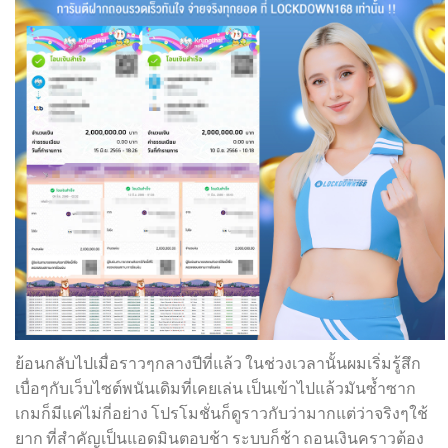
ย้อนกลับไปเมื่อราวๆกลางปีที่แล้ว ในช่วงเวลานั้นผมเริ่มรู้สึก
เบื่อๆกับเว็บไซต์พนันเดิมที่เคยเล่น เป็นเข้าไปแล้วมันซ้ำซาก
เกมก็มีแค่ไม่กี่อย่าง โปรโมชั่นก็ดูราวกับว่ามากแต่ว่าจริงๆใช้
ยาก ที่สำคัญเป็นแอดมินตอบช้า ระบบก็ช้า ถอนเงินคราวต้อง