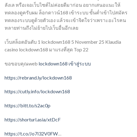
ลังเล หรือเจอเว็บไซต์ไม่ค่อยดีมาก่อน อยากเสนอแนะให้
ทดลองดูครับผม ล็อกดาวน์168 เข้าระบบ ขั้นต่ำเข้าไปสมัคร
ทดลองระบบดูด้วยตัวเอง แล้วจะเข้าจิตใจว่าเพราะอะไรคน
หลายท่านถึงไม่ย้ายไปเว็บอื่นอีกเลย
เว็บสล็อตอันดับ 1 lockdown168 5 November 25 Klaudia
casino lockdown168 มาแรงที่สุด Top 22
ขอขอบคุณweb
lockdown168 เข้าสู่ระบบ
https://rebrand.ly/lockdown168
https://cutly.info/lockdown168
https://bitt.to/s2ac0p
https://shorturl.asia/xtDcF
https://t.co/Jo7l32V0FW
…