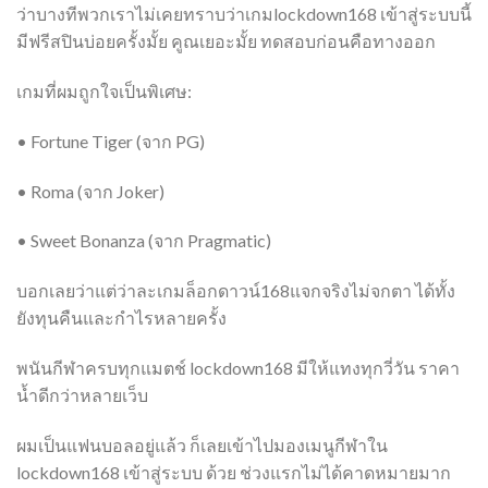
ว่าบางทีพวกเราไม่เคยทราบว่าเกมlockdown168 เข้าสู่ระบบนี้
มีฟรีสปินบ่อยครั้งมั้ย คูณเยอะมั้ย ทดสอบก่อนคือทางออก
เกมที่ผมถูกใจเป็นพิเศษ:
• Fortune Tiger (จาก PG)
• Roma (จาก Joker)
• Sweet Bonanza (จาก Pragmatic)
บอกเลยว่าแต่ว่าละเกมล็อกดาวน์168แจกจริงไม่จกตา ได้ทั้ง
ยังทุนคืนและกำไรหลายครั้ง
พนันกีฬาครบทุกแมตช์ lockdown168 มีให้แทงทุกวี่วัน ราคา
น้ำดีกว่าหลายเว็บ
ผมเป็นแฟนบอลอยู่แล้ว ก็เลยเข้าไปมองเมนูกีฬาใน
lockdown168 เข้าสู่ระบบ ด้วย ช่วงแรกไม่ได้คาดหมายมาก