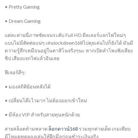
• Pretty Gaming
• Dream Gaming
แต่ละค่ายนี่ภาพชัดเจนระดับ Full HD ดีลเลอร์แจกไพ่ใหม่ๆ
แบบไม่มีตัดต่อแน่ๆ เล่นlockdown168ไปคุยเล่นไปก็ยังได้ มันมี
ความรู้สึกเหมือนอยู่ในคาสิโนจริงๆนะ หากเปิดลำโพงฟังเสียง
ชิป เสียงแจกไพ่แล้วอินเลย
ฟีเจอร์ดีๆ:
• มองสถิติย้อนหลังได้
• เปลี่ยนโต๊ะไวมาก ไม่ต้องออกเข้าใหม่
• มีห้อง VIP สำหรับสายทุนหนักด้วย
สายสล็อตห้ามพลาด
ล็อกดาวน์168
รวมทุกค่ายเด็ด เกมเพียบ
มีโหมดทดลองเล่นให้ฝึกมือก่อนชำระเงินจริง