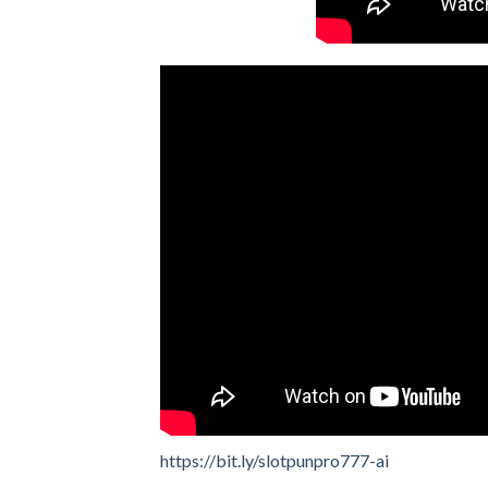
https://bit.ly/slotpunpro777-ai