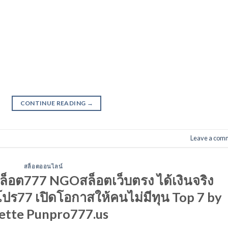
CONTINUE READING
→
Leave a com
สล็อตออนไลน์
สล็อต777 NGOสล็อตเว็บตรง ได้เงินจริง
โปร77 เปิดโอกาสให้คนไม่มีทุน Top 7 by
ette Punpro777.us