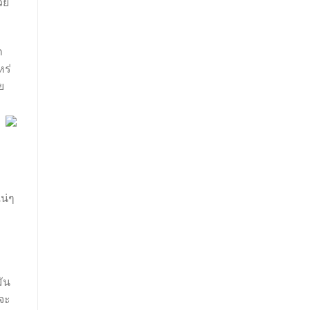
วย
ก
หร่
ย
แน่ๆ
่
มัน
่จะ