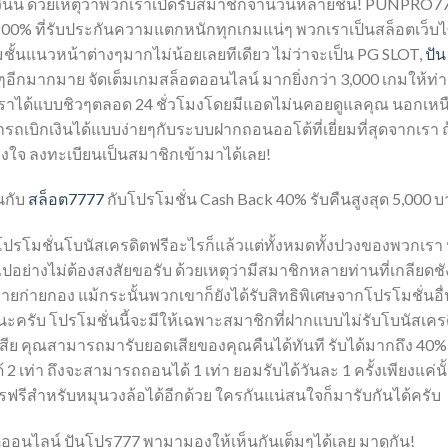
ันนี้ ด้วยเหตุว่าพวกเราเปิดรับสมาชิกจำนวนหลายชิ้น! PUNPRO7
้ 100% ที่รับประกันความแตกหนักทุกเกมแน่ๆ พวกเราเป็นสล็อตเว็บไ
กมชั้นแนวหน้าต่างๆมากไม่น้อยเลยทีเดียว ไม่ว่าจะเป็น PG SLOT,
ปัน
ๆอีกมากมาย จัดเต็มเกมสล็อตออนไลน์ มากยิ่งกว่า 3,000 เกมให้ท่
ับเราได้แบบชิวๆตลอด 24 ชั่วโมงโดยมีแอดไม่นคอยดูแลคุณ นอกเหน
ารถเบิกเงินได้แบบง่ายๆกับระบบฝากถอนออโต้ที่เยี่ยมที่สุดจากเรา ถ
างใจ ลงทะเบียนเป็นสมาชิกเข้ามาได้เลย!
ืนกับ
สล็อต7777
กับโปรโมชั่น Cash Back 40% รับคืนสูงสุด 5,000 
โปรโมชั่นโบนัสเครดิตฟรีอะไรก็แล้วแต่ทั้งหมดทั้งปวงของพวกเรา ป
อย่างไม่ต้องสงสัยขอรับ ด้วยเหตุว่ามีสมาชิกหลายท่านที่เกลียดชั
ยก่ายกอง แม้กระนั้นพวกเขาก็ยังได้รับสิทธิพิเศษจากโปรโมชั่นอื
งนะครับ โปรโมชั่นนี้จะมีให้เฉพาะสมาชิกที่ฝากแบบไม่รับโบนัสเคร
77 เสีย คุณสามารถมารับยอดเสียของคุณคืนได้ทันที รับได้มากถึง 40%
2 เท่า ถึงจะสามารถถอนได้ 1 เท่า ยอมรับได้วันละ 1 ครั้งเพียงแค่นั
ชรฟรีสำหรับหมุนวงล้อได้อีกด้วย ใครกันแน่สนใจก็มารับกันได้ครับ
ออนไลน์ ปันโปร777 พามามองให้เห็นกันเต็มๆได้เลย มาดูกัน!