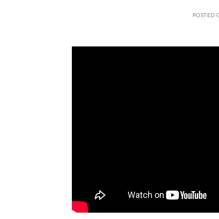
POSTED 