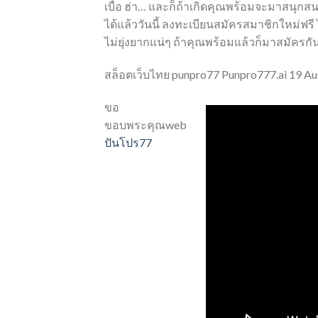
เบื่อ ฮ่า… และก็ถ้าเกิดคุณพร้อมจะมาสนุ
ได้แล้ววันนี้ ลงทะเบียนสมัครสมาชิกใหม่ฟรี
ไม่ยุ่งยากแน่ๆ ถ้าคุณพร้อมแล้วก็มาสมัครกัน
สล็อตเว็บไทย punpro77 Punpro777.ai 19 Augu
ขอ
ขอบพระคุณweb
ปันโปร77