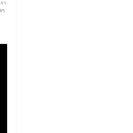
เรา
ายๆ