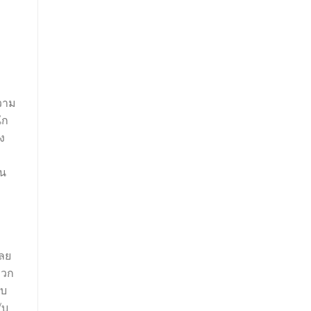
วาม
ัก
ง
ัน
เลย
พวก
บบ
ับ