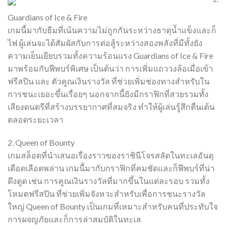
Guardians of Ice & Fire
เกมนี้มากับธีมที่เน้นความไม่ถูกกันระหว่างธาตุน้ำแข็งและก็
ไฟ ผู้เล่นจะได้สัมผัสกับการต่อสู้ระหว่างสองพลังที่มีทั้งยัง
ความเย็นเยียบรวมทั้งความร้อนแรง Guardians of Ice & Fire
มาพร้อมกับฟีพบร์พิเศษ เป็นต้นว่า การเพิ่มแถววงล้อเมื่อเข้า
ฟรีสปิน และ ตัวคูณเงินรางวัล ที่ช่วยเพิ่มช่องทางสำหรับใน
การชนะเยอะขึ้นเรื่อยๆ นอกจากนี้ยังมีกราฟิกที่สวยรวมทั้ง
เสียงดนตรีที่สร้างบรรยากาศที่สมจริง ทำให้ผู้เล่นรู้สึกตื่นเต้น
ตลอดระยะเวลา
2. Queen of Bounty
เกมสล็อตที่นำเสนอเรื่องราวของราชินีโจรสลัดในทะเลอันดุ
เดือดเลือดพล่าน เกมนี้มากับกราฟิกที่คมชัดและก็ฟีพบร์ที่น่า
ดึงดูด เช่น การคูณเงินรางวัลที่มากขึ้นในแต่ละรอบ รวมทั้ง
โหมดฟรีสปิน ที่ช่วยเพิ่มจังหวะสำหรับเพื่อการชนะรางวัล
ใหญ่ Queen of Bounty เป็นเกมที่เหมาะสำหรับคนที่ประทับใจ
การผจญภัยและก็การล่าสมบัติในทะเล