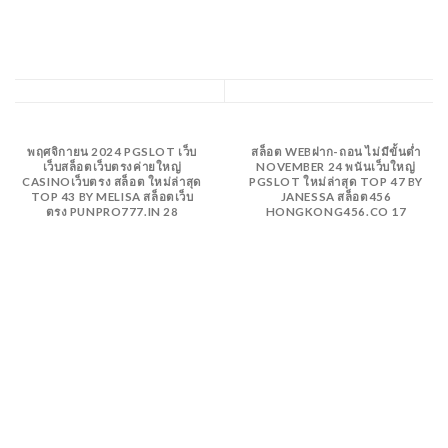
พฤศจิกายน 2024 PGSLOT เว็บ
สล็อต WEBฝาก-ถอน ไม่มีขั้นต่ำ
เว็บสล็อตเว็บตรงค่ายใหญ่
NOVEMBER 24 พนันเว็บใหญ่
CASINOเว็บตรง สล็อต ใหม่ล่าสุด
PGSLOT ใหม่ล่าสุด TOP 47 BY
TOP 43 BY MELISA สล็อตเว็บ
JANESSA สล็อต456
ตรง PUNPRO777.IN 28
HONGKONG456.CO 17