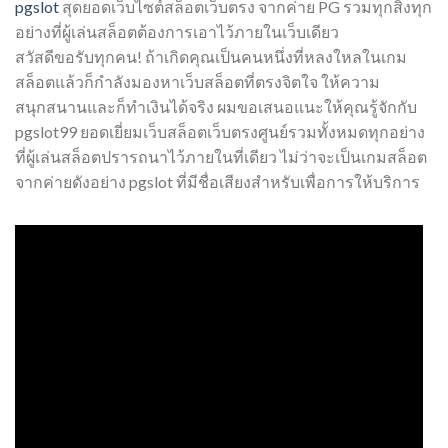
pgslot
สุดยอดเว็บไซต์สล็อตเว็บตรง จากค่าย PG รวมทุกสิ่งทุก
อย่างที่ผู้เล่นสล็อตต้องการเอาไว้ภายในเว็บเดียว
สวัสดีขอรับทุกคน! ถ้าเกิดคุณเป็นคนหนึ่งที่หลงใหลในเกม
สล็อตแล้วก็กำลังมองหาเว็บสล็อตที่ตรงจิตใจ ให้ความ
สนุกสนานและก็ทำเงินได้จริง ผมขอเสนอแนะให้คุณรู้จักกับ
pgslot99 ยอดเยี่ยมเว็บสล็อตเว็บตรงศูนย์รวมทั้งหมดทุกอย่าง
ที่ผู้เล่นสล็อตปรารถนาไว้ภายในที่เดียว ไม่ว่าจะเป็นเกมสล็อต
จากค่ายดังอย่าง pgslot ที่มีชื่อเสียงสำหรับเพื่อการให้บริการ