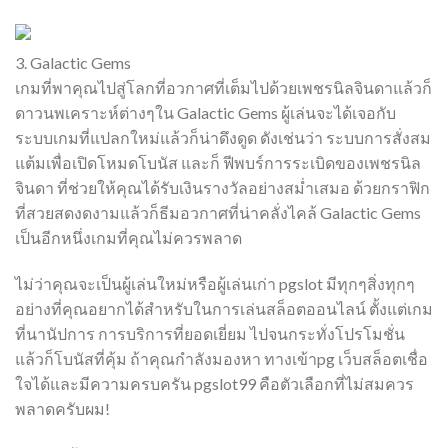
3. Galactic Gems
เกมที่พาคุณไปสู่โลกที่อวกาศที่เต็มไปด้วยเพชรนิลจินดาแล้วก็
ดาวนพเคราะห์ต่างๆใน Galactic Gems ผู้เล่นจะได้เจอกับ
ระบบเกมที่แปลกใหม่แล้วก็น่าดึงดูด ดังเช่นว่า ระบบการสั่งสม
แต้มเพื่อเปิดโหมดโบนัส และก็ ฟีพบร์การระเบิดของเพชรนิล
จินดา ที่ช่วยให้คุณได้รับเงินรางวัลอย่างสม่ำเสมอ ด้วยกราฟิก
ที่สวยสดงดงามแล้วก็ธีมอวกาศที่น่าคลั่งไคล้ Galactic Gems
เป็นอีกหนึ่งเกมที่คุณไม่ควรพลาด
ไม่ว่าคุณจะเป็นผู้เล่นใหม่หรือผู้เล่นเก่า pgslot มีทุกๆสิ่งทุกๆ
อย่างที่คุณอยากได้สำหรับในการเล่นสล็อตออนไลน์ ตั้งแต่เกม
ที่นานัปการ การบริการที่ยอดเยี่ยม ไปจนกระทั่งโปรโมชั่น
แล้วก็โบนัสที่คุ้ม ถ้าคุณกำลังมองหา ทางเข้าpg เว็บสล็อตเชื่อ
ใจได้และมีความครบครัน pgslot99 คือตัวเลือกที่ไม่สมควร
พลาดครับผม!