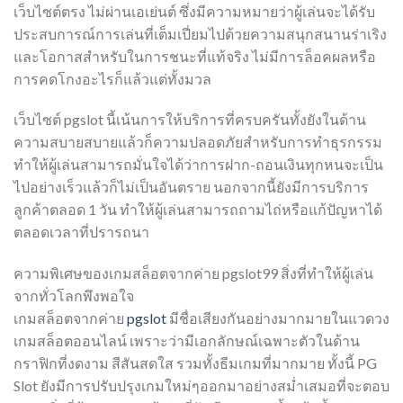
เว็บไซต์ตรง ไม่ผ่านเอเย่นต์ ซึ่งมีความหมายว่าผู้เล่นจะได้รับ
ประสบการณ์การเล่นที่เต็มเปี่ยมไปด้วยความสนุกสนานร่าเริง
และโอกาสสำหรับในการชนะที่แท้จริง ไม่มีการล็อคผลหรือ
การคดโกงอะไรก็แล้วแต่ทั้งมวล
เว็บไซต์ pgslot นี้เน้นการให้บริการที่ครบครันทั้งยังในด้าน
ความสบายสบายแล้วก็ความปลอดภัยสำหรับการทำธุรกรรม
ทำให้ผู้เล่นสามารถมั่นใจได้ว่าการฝาก-ถอนเงินทุกหนจะเป็น
ไปอย่างเร็วแล้วก็ไม่เป็นอันตราย นอกจากนี้ยังมีการบริการ
ลูกค้าตลอด 1 วัน ทำให้ผู้เล่นสามารถถามไถ่หรือแก้ปัญหาได้
ตลอดเวลาที่ปรารถนา
ความพิเศษของเกมสล็อตจากค่าย pgslot99 สิ่งที่ทำให้ผู้เล่น
จากทั่วโลกพึงพอใจ
เกมสล็อตจากค่าย
pgslot
มีชื่อเสียงกันอย่างมากมายในแวดวง
เกมสล็อตออนไลน์ เพราะว่ามีเอกลักษณ์เฉพาะตัวในด้าน
กราฟิกที่งดงาม สีสันสดใส รวมทั้งธีมเกมที่มากมาย ทั้งนี้ PG
Slot ยังมีการปรับปรุงเกมใหม่ๆออกมาอย่างสม่ำเสมอที่จะตอบ