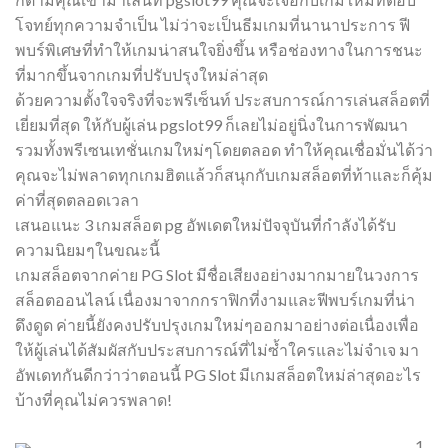
โจทย์ทุกความจำเป็น ไม่ว่าจะเป็นธีมเกมที่นานาประการ ฟี
พบร์พิเศษที่ทำให้เกมน่าสนใจยิ่งขึ้น หรือช่องทางในการชนะ
ที่มากขึ้นจากเกมที่ปรับปรุงใหม่ล่าสุด
ด้วยความตั้งใจจริงที่จะพรีเซ็นท์ ประสบการณ์การเล่นสล็อตที่
เยี่ยมที่สุด ให้กับผู้เล่น pgslot99 ก็เลยไม่อยู่นิ่งในการพัฒนา
รวมทั้งพรีเซนเทชั่นเกมใหม่ๆโดยตลอด ทำให้คุณเชื่อมั่นได้ว่า
คุณจะไม่พลาดทุกเกมฮิตแล้วก็สนุกกับเกมสล็อตที่ท้าและก็คุ้ม
ค่าที่สุดตลอดเวลา
เสนอแนะ 3 เกมสล็อต pg อัพเดตใหม่ปัจจุบันที่กำลังได้รับ
ความนิยมๆในขณะนี้
เกมสล็อตจากค่าย PG Slot มีชื่อเสียงอย่างมากมายในวงการ
สล็อตออนไลน์ เนื่องมาจากกราฟิกที่งามและฟีพบร์เกมที่น่า
ดึงดูด ค่ายนี้ยังคงปรับปรุงเกมใหม่ๆออกมาอย่างต่อเนื่องเพื่อ
ให้ผู้เล่นได้สัมผัสกับประสบการณ์ที่ไม่ซ้ำใครและไม่จำเจ มา
อัพเดทกันดีกว่าว่าตอนนี้ PG Slot มีเกมสล็อตใหม่ล่าสุดอะไร
บ้างที่คุณไม่ควรพลาด!
1.